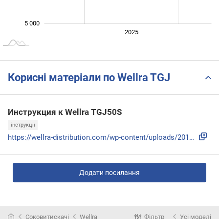
5 000
2024
2026
2027
2025
L
Корисні матеріали по Wellra TGJ
Инструкция к Wellra TGJ50S
інструкції
https://wellra-distribution.com/wp-content/uploads/2018/12/...
Додати посилання
Соковитискачі
Wellra
Фільтр
Усі моделі