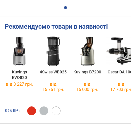
Рекомендуємо товари в наявності
Kuvings
4Swiss WB025
Kuvings B7200
Oscar DA 10
EVO820
від 3 227 грн.
від
від
від
15 761 грн.
15 000 грн.
17 703 грн
КОЛІР
3