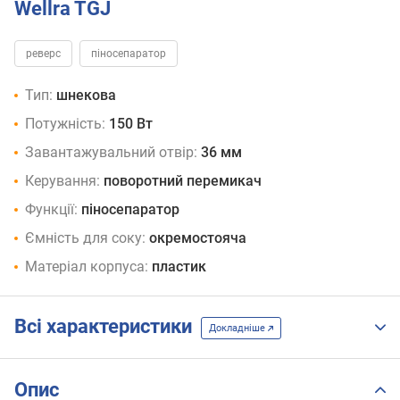
Wellra TGJ
реверс
піносепаратор
Тип:
шнекова
Потужність:
150 Вт
Завантажувальний отвір:
36 мм
Керування:
поворотний перемикач
Функції:
піносепаратор
Ємність для соку:
окремостояча
Матеріал корпуса:
пластик
Всі характеристики
Докладніше
Опис