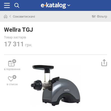
Соковитискачі
Фільтр
Шукали
раніше
Wellra TGJ
Товар застарів
17 311
грн.
в порівняння
в список