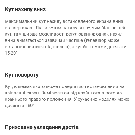
Кут нахилу вниз
Максимальний кут нахилу встановленого екрана вниз
від вертикалі. Як і з кутом нахилу вгору, чим більше цей
кут, тим ширше можливості регулювання; однак нахил
вниз вимагається зазвичай частіше (телевізор може
встановлюватися під стелею), а кут його може досягати
15-20°.
Кут повороту
Кут, в межах якого може повертатися встановлений на
кріпленні екран. Вимірюється від крайнього лівого до
крайнього правого положення. У сучасних моделях може
досягати 180°.
Приховане укладання дротів