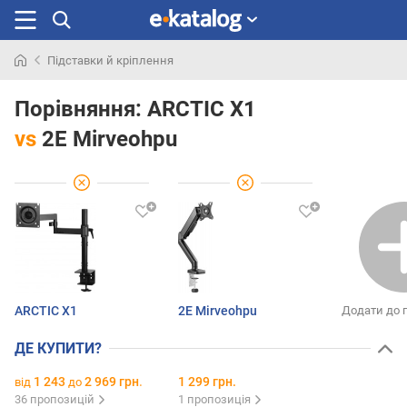
Підставки й кріплення
Шукали
раніше
Порівняння:
ARCTIC X1
vs
2E Mirveohpu
ARCTIC X1
2E Mirveohpu
Додати до 
ДЕ КУПИТИ?
1 243
2 969 грн.
1 299 грн.
від
до
36 пропозицій
1 пропозиція