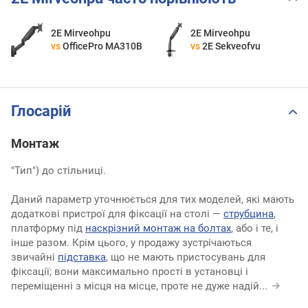
2E Mirveohpu
2E Mirveohpu
vs
OfficePro MA310B
vs
2E Sekveofvu
Глосарій
Монтаж
"Тип") до стільниці.
Даний параметр уточнюється для тих моделей, які мають
додаткові пристрої для фіксації на столі —
струбцина
,
платформу під
наскрізний монтаж на болтах
, або і те, і
інше разом. Крім цього, у продажу зустрічаються
звичайні
підставка
, що не мають пристосувань для
фіксації; вони максимально прості в установці і
переміщенні з місця на місце, проте не дуже надій
...