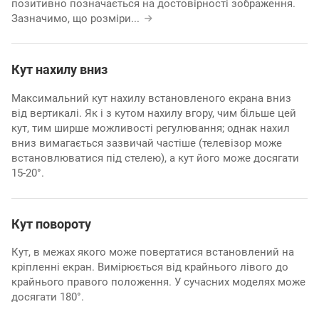
позитивно позначається на достовірності зображення.
Зазначимо, що розміри
...
Кут нахилу вниз
Максимальний кут нахилу встановленого екрана вниз
від вертикалі. Як і з кутом нахилу вгору, чим більше цей
кут, тим ширше можливості регулювання; однак нахил
вниз вимагається зазвичай частіше (телевізор може
встановлюватися під стелею), а кут його може досягати
15-20°.
Кут повороту
Кут, в межах якого може повертатися встановлений на
кріпленні екран. Вимірюється від крайнього лівого до
крайнього правого положення. У сучасних моделях може
досягати 180°.