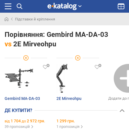
Підставки й кріплення
Шукали
раніше
Порівняння:
Gembird MA-DA-03
vs
2E Mirveohpu
Gembird MA-DA-03
2E Mirveohpu
Додати до 
ДЕ КУПИТИ?
1 704
2 972 грн.
1 299 грн.
від
до
39 пропозицій
1 пропозиція