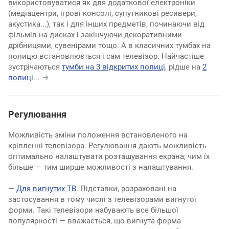
використовуватися як для додаткової електроніки
(медіацентри, ігрові консолі, супутникові ресивери,
акустика...), так і для інших предметів, починаючи від
фільмів на дисках і закінчуючи декоративними
дрібницями, сувенірами тощо. А в класичних тумбах на
полицю встановлюється і сам телевізор. Найчастіше
зустрічаються
тумби на 3 відкритих полиці
, рідше на
2
полиці
...
Регулювання
Можливість зміни положення встановленого на
кріпленні телевізора. Регулювання дають можливість
оптимально налаштувати розташування екрана; чим їх
більше — тим ширше можливості з налаштування.
—
Для вигнутих ТВ
. Підставки, розраховані на
застосування в тому числі з телевізорами вигнутої
форми. Такі телевізори набувають все більшої
популярності — вважається, що вигнута форма