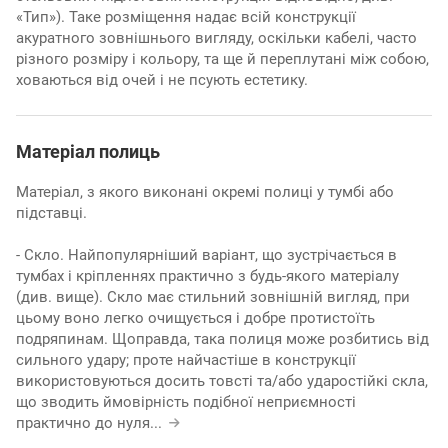
«Тип»). Таке розміщення надає всій конструкції
акуратного зовнішнього вигляду, оскільки кабелі, часто
різного розміру і кольору, та ще й переплутані між собою,
ховаються від очей і не псують естетику.
Матеріал полиць
Матеріал, з якого виконані окремі полиці у тумбі або
підставці.
- Скло. Найпопулярніший варіант, що зустрічається в
тумбах і кріпленнях практично з будь-якого матеріалу
(див. вище). Скло має стильний зовнішній вигляд, при
цьому воно легко очищується і добре протистоїть
подряпинам. Щоправда, така полиця може розбитись від
сильного удару; проте найчастіше в конструкції
використовуються досить товсті та/або ударостійкі скла,
що зводить ймовірність подібної неприємності
практично до нуля
...