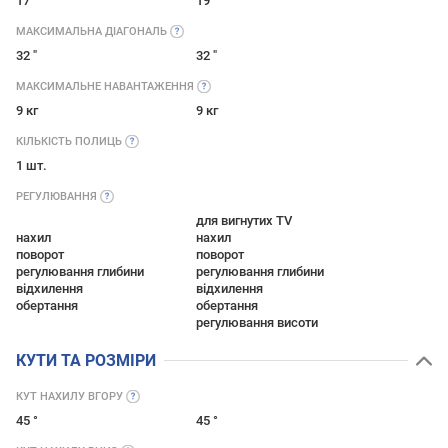
17 "
19 "
МАКСИМАЛЬНА
ДІАГОНАЛЬ
32 "
32 "
МАКСИМАЛЬНЕ
НАВАНТАЖЕННЯ
9 кг
9 кг
КІЛЬКІСТЬ
ПОЛИЦЬ
1 шт.
РЕГУЛЮВАННЯ
для вигнутих TV
нахил
нахил
поворот
поворот
регулювання глибини
регулювання глибини
відхилення
відхилення
обертання
обертання
регулювання висоти
КУТИ ТА РОЗМІРИ
КУТ НАХИЛУ
ВГОРУ
45 °
45 °