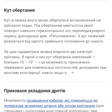
Кут обертання
Кут, в межах якого може обертатися встановлений на
кріпленні екран. Під обертанням мається на увазі
поворот навколо горизонтальної осі, перпендикулярної
екрану; докладніше див. «Регулювання». А кут зазвичай
вказується від одного крайнього положення до іншого.
За цим параметром можна виділити дві категорії
кріплень. В одній з них кут обертання невеликий —
близько 10 – 15° — і ця можливість призначена
переважно для компенсації неточностей, допущених при
монтажі конструкції: навіть якщо к
...
Приховане укладання дротів
Можливість
розміщення кабелів, які підводяться до
телевізора, всередині штанги або опори кріплення
(для
стельових і підлогових конструкцій відповідно, див.