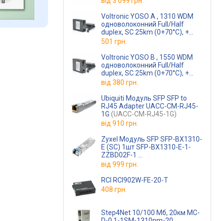
від
3 099 грн.
Voltronic YOSO A , 1310 WDM
одноволоконний Full/Half
duplex, SC 25km (0+70°C), +
блок живлення 5V 1A Q60
501 грн.
(IC+113)
Voltronic YOSO B , 1550 WDM
одноволоконний Full/Half
duplex, SC 25km (0+70°C), +
блок живлення 5V 1A Q60
від
380 грн.
(IC+113)
Ubiquiti Модуль SFP SFP to
RJ45 Adapter UACC-CM-RJ45-
1G
(UACC-CM-RJ45-1G)
від
910 грн.
Zyxel Модуль SFP SFP-BX1310-
E (SC) 1шт SFP-BX1310-E-1-
ZZBD02F-1
(SFP-BX1310-E-ZZBD02F-1)
від
999 грн.
RCI RCI902W-FE-20-T
408 грн.
Step4Net 10/100 Мб, 20км MC-
D-0,1-1SM-1310nm-20