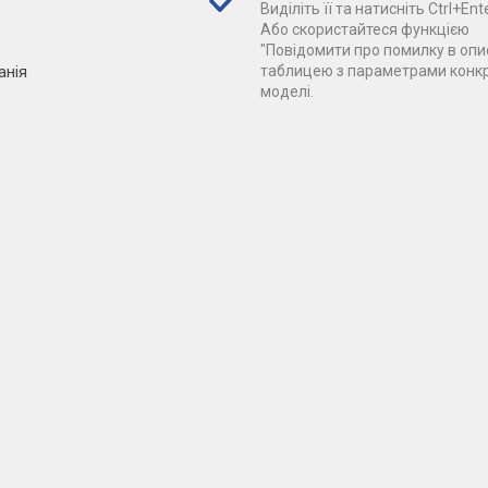
Виділіть її та натисніть Ctrl+Ente
Або скористайтеся функцією
"Повідомити про помилку в опис
анія
таблицею з параметрами конк
моделі.