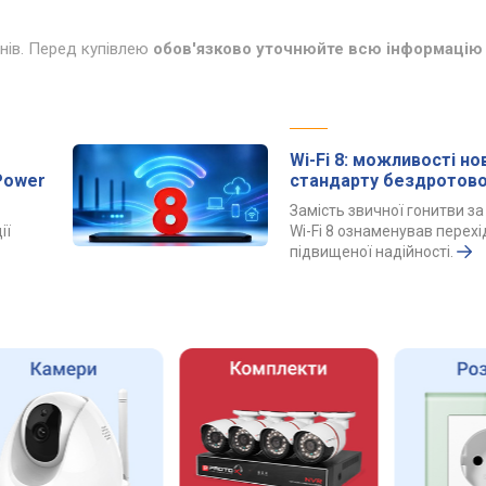
инів. Перед купівлею
обов'язково уточнюйте всю інформацію 
Wi-Fi 8: можливості но
Power
стандарту бездротово
Замість звичної гонитви з
ії
Wi-Fi 8 ознаменував перехі
підвищеної надійності.