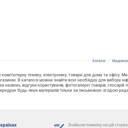
Каталог
/
Медіакон
 і комп'ютерну техніку, електроніку, товари для дому та офісу. 
газинах. В каталозі можна знайти всю необхідну для вибору ін
 назвою, відгуки користувачів, фотогалереї товарів, глосарій тер
Передрук будь-яких матеріалів тільки за письмовою згодою реда
 країнах
Знайшли помилку на цій сторінц