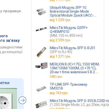
Ubiquiti Модуль SFP 1G
у продавця.
Bidirectional Single-Mode
Optical Module 2pack UACC-
OM-SM-1G-S-2
від
1 229 грн.
(UACC-OM-SM-1G-S-2)
MikroTik Модуль QSFP+
Q+85MP01D
вого
(MM, 150 m, 850 nm)
го зв’язку
від
2 599 грн.
а швидкостями
MikroTik Модуль SFP S-RJ01
д до концепції
(SFP to RJ-45)
від
1 271 грн.
MERLION B (IC+175), 1550 WDM,
10M/100M/1000M, (0 +70 °C),
20 км + блок живлення 5 В 2 A
(MLMC1000
(євровилка)
540 грн.
TP-LINK SFP-Трансивер
SM321B
від
743 грн.
MikroTik Модуль SFP S-3553LC20
(1.25G Single Mode, LC, до 20км, під