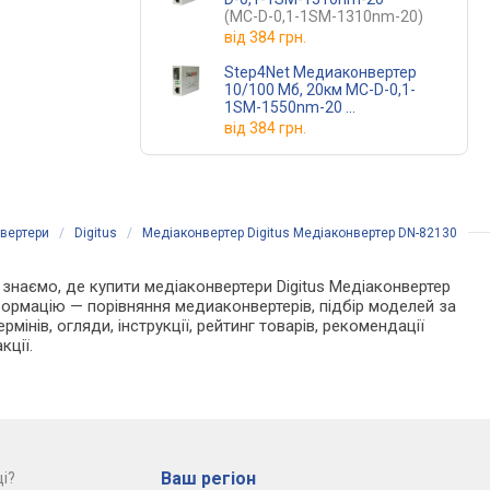
(MC-D-0,1-1SM-1310nm-20)
від
384 грн.
Step4Net Медиаконвертер
10/100 Мб, 20км MC-D-0,1-
1SM-1550nm-20
(MC-D-0,1-1SM-1550nm-20)
від
384 грн.
вертери
/
Digitus
/
Медіаконвертер Digitus Медіаконвертер DN-82130
Ми знаємо, де купити медіаконвертери Digitus Медіаконвертер
формацію — порівняння медиаконвертерів, підбір моделей за
мінів, огляди, інструкції, рейтинг товарів, рекомендації
кції.
Ваш регіон
і?