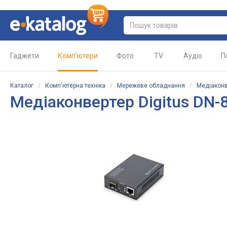
Гаджети
Комп'ютери
Фото
TV
Аудіо
П
Каталог
/
Комп'ютерна техніка
/
Мережеве обладнання
/
Медіаконв
Медіаконвертер Digitus DN-