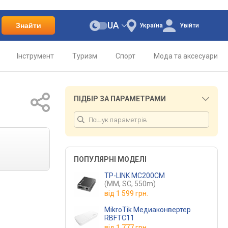
UA
Знайти
Україна
Увійти
Інструмент
Туризм
Спорт
Мода та аксесуари
ПІДБІР ЗА ПАРАМЕТРАМИ
ПОПУЛЯРНІ МОДЕЛІ
TP-LINK MC200CM
(MM, SC, 550m)
від
1 599 грн.
MikroTik Медиаконвертер
RBFTC11
від
1 777 грн.