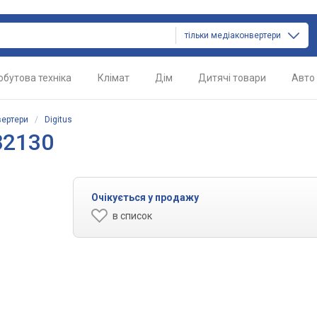
тільки медіаконвертери
обутова техніка
Клімат
Дім
Дитячі товари
Авто
ертери
/
Digitus
82130
Очікується у продажу
в список