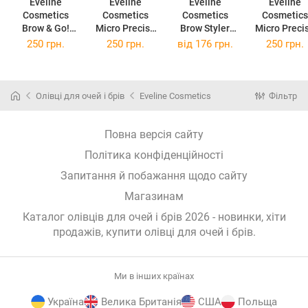
Eveline
Eveline
Eveline
Eveline
Cosmetics
Cosmetics
Cosmetics
Cosmetics
Brow & Go!
Micro Precise
Brow Styler
Micro Preci
фіксуючий
водостійкий
олівець для
водостійки
250 грн.
250 грн.
від
176 грн.
250 грн.
гель та брів 6
олівець для
брів 3в1
олівець дл
мл
брів з
відтінок 01
брів з
пензликом 2 в
Medium Brown
пензликом 2
1 відтінок 02
1,2 гр
1 відтінок 
Олівці для очей і брів
Eveline Cosmetics
Фільтр
Soft Brown 4 гр
Dark Brown 4
Повна версія сайту
Політика конфіденційності
Запитання й побажання щодо сайту
Магазинам
Каталог олівців для очей і брів 2026 - новинки, хіти
продажів,
купити олівці для очей і брів
.
Ми в інших країнах
Україна
Велика Британія
США
Польща