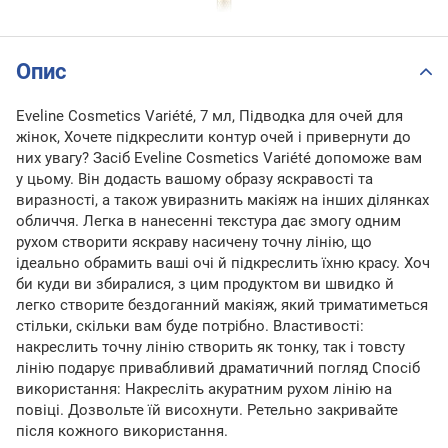
Опис
Eveline Cosmetics Variété, 7 мл, Підводка для очей для
жінок, Хочете підкреслити контур очей і привернути до
них увагу? Засіб Eveline Cosmetics Variété допоможе вам
у цьому. Він додасть вашому образу яскравості та
виразності, а також увиразнить макіяж на інших ділянках
обличчя. Легка в нанесенні текстура дає змогу одним
рухом створити яскраву насичену точну лінію, що
ідеально обрамить ваші очі й підкреслить їхню красу. Хоч
би куди ви збиралися, з цим продуктом ви швидко й
легко створите бездоганний макіяж, який триматиметься
стільки, скільки вам буде потрібно. Властивості:
накреслить точну лінію створить як тонку, так і товсту
лінію подарує привабливий драматичний погляд Спосіб
використання: Накресліть акуратним рухом лінію на
повіці. Дозвольте їй висохнути. Ретельно закривайте
після кожного використання.