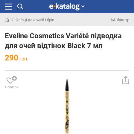
Олівці для очей і брів
Фільтр
Шукали
раніше
Eveline Cosmetics Variété підводка
для очей відтінок Black 7 мл
290
грн.
в список