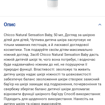
Опис
Chicco Natural Sensation Baby, 50 мл, Догляд за шкірою
дітей для дітей, Чутлива дитяча шкіра заслуговує не
тільки маминих пестощів, а й ласкавої доглядової
косметики. Тож подаруйте своїм дітям максимально
ніжний догляд. Засіб Chicco Natural Sensation Baby дасть
ніжній дитячій шкірі те, чого вона потребує, і водночас
буде надзвичайно ніжним до неї, не порушуючи її
природні функції. Властивості: зволожує та живить
дитячу шкіру надає шкірі ніжності та шовковистості
забезпечує баланс зволоження шкіри створює захисний
бар’єр на шкірі захищає від подразнення, почервоніння та
свербежу зберігає баланс дитячої шкіри допомагає
відновити функції шкірного бар’єру Спосіб використання:
Підходить для щоденного використання. Нанесіть на
дитячу шкіру та ніжно вмасовуйте.