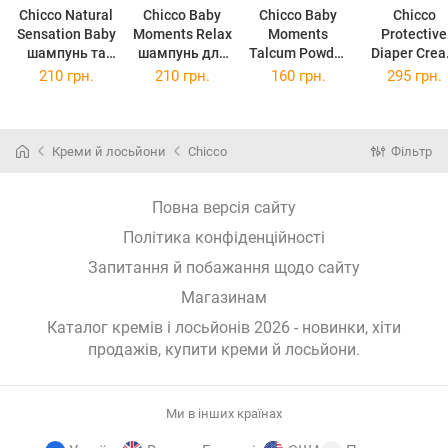
Chicco Natural
Chicco Baby
Chicco Baby
Chicco
Sensation Baby
Moments Relax
Moments
Protective
шампунь та
шампунь для
Talcum Powder
Diaper Cre
гель для душу
тіла 0 m+ 500
дитяча пудра
крем для
210 грн.
210 грн.
160 грн.
295 грн.
для дітей від
мл
150 гр
щоденног
народження
догляду з
0+ 200 мл
сідницями 
дітей від
Креми й лосьйони
Chicco
Фільтр
народженн
100 мл
Повна версія сайту
Політика конфіденційності
Запитання й побажання щодо сайту
Магазинам
Каталог кремів і лосьйонів 2026 - новинки, хіти
продажів,
купити креми й лосьйони
.
Ми в інших країнах