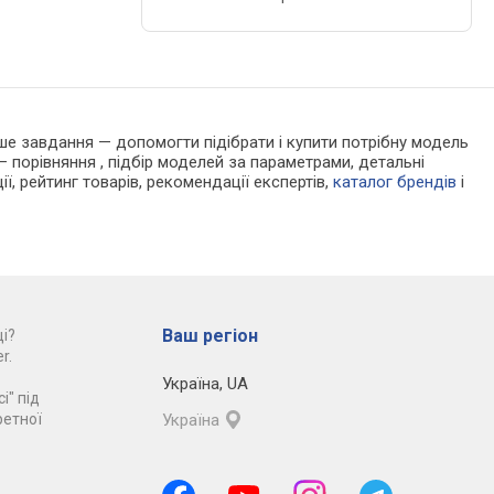
Наше завдання — допомогти підібрати і купити потрібну модель
 порівняння , підбір моделей за параметрами, детальні
ії, рейтинг товарів, рекомендації експертів,
каталог брендів
і
Ваш регіон
і?
r.
Україна
,
UA
і" під
ретної
Україна