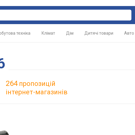
обутова техніка
Клімат
Дім
Дитячі товари
Авто
6
264
пропозицій
інтернет-магазинів