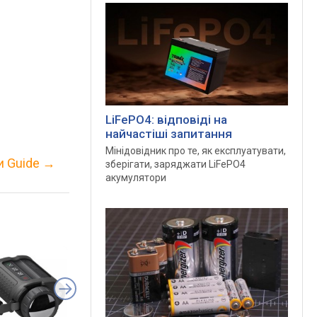
LiFePO4: відповіді на
найчастіші запитання
Мінідовідник про те, як експлуатувати,
и Guide
→
зберігати, заряджати LiFePO4
акумулятори