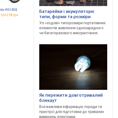
ide IR518EB
Guide IR510P
Guide IR510X
Батарейки і акумулятори:
 124 278 грн.
від 47 030 грн.
від 46 370 грн.
типи, форми та розміри
Усі «ходові» типорозміри портативних
елементів живлення однозарядного
чи багаторазового використання
Як пережити довготривалий
блекаут
Вся важлива інформація, поради та
пристрої для підготовки до тривалих
вимкнень електрики