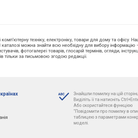
 і комп'ютерну техніку, електроніку, товари для дому та офісу. 
 каталозі можна знайти всю необхідну для вибору інформацію —
тувачів, фотогалереї товарів, глосарій термінів, огляди, інструкц
ів тільки за письмовою згодою редакції.
 країнах
Знайшли помилку на цій сторінц
Виділіть її та натисніть Ctrl+Ente
Або скористайтеся функцією
"Повідомити про помилку в опис
анія
таблицею з параметрами конк
моделі.