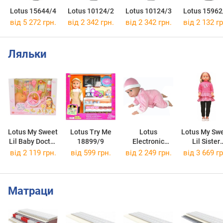
Lotus 15644/4
Lotus 10124/2
Lotus 10124/3
Lotus 15962
від 5 272 грн.
від 2 342 грн.
від 2 342 грн.
від 2 132 гр
Ляльки
Lotus My Sweet
Lotus Try Me
Lotus
Lotus My Sw
Lil Baby Doctor
18899/9
Electronic
Lil Sister
Set 16188
Learns to Crawl
35001/4
від 2 119 грн.
від 599 грн.
від 2 249 грн.
від 3 669 гр
18990
Матраци