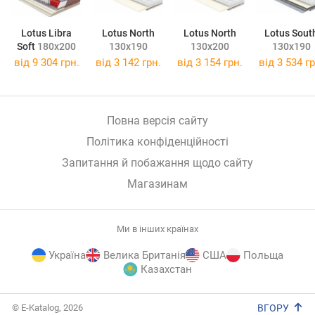
Lotus Libra
Lotus North
Lotus North
Lotus Sout
Soft
180x200
130x190
130x200
130x190
від
9 304 грн.
від
3 142 грн.
від
3 154 грн.
від
3 534 гр
Повна версія сайту
Політика конфіденційності
Запитання й побажання щодо сайту
Магазинам
Ми в інших країнах
Україна
Велика Британія
США
Польща
Казахстан
E-
© E-Katalog, 2026
ВГОРУ