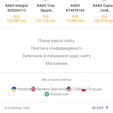
RADO Integral
RADO True
RADO
RADO Capta
R20204712
Square
R14078165
Cook
Automatic
Automatic
від
від
від
від
Skeleton
R3210520
153 080 грн.
123 116 грн.
75 440 грн.
143 310 гр
R27124162
Повна версія сайту
Політика конфіденційності
Запитання й побажання щодо сайту
Магазинам
Ми в інших країнах
Україна
Велика Британія
США
Польща
Казахстан
E-
© E-Katalog, 2026
ВГОРУ
Katalog