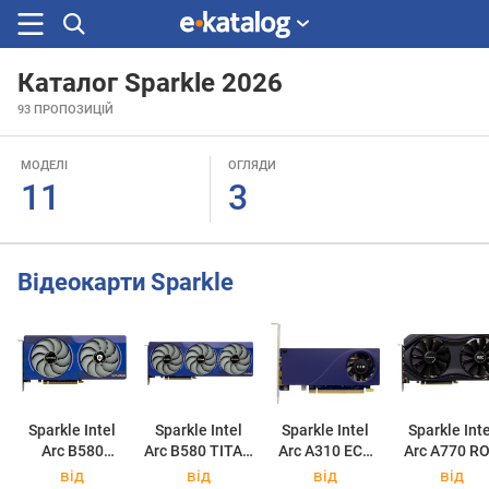
Каталог Sparkle 2026
Шукали
93
ПРОПОЗИЦІЙ
раніше
МОДЕЛІ
ОГЛЯДИ
11
3
Відеокарти Sparkle
Sparkle Intel
Sparkle Intel
Sparkle Intel
Sparkle Inte
Arc B580
Arc B580 TITAN
Arc A310 ECO
Arc A770 R
GUARDIAN
OC
4GB
OC 16GB
від
від
від
від