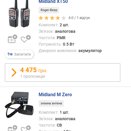
Midland XT50
о
г
Roger-Beep
и
4.0 /
1
відгук
х
Комплект:
2 шт.
Зв'язок:
аналогова
в
Частоти:
PMR
і
Потужність:
0.5 Вт
д
Джерело живлення:
акумулятор
д
Запитати
о
р
4 475
о
грн.
г
1 пропозиція
и
х
д
Midland M Zero
о
знімна антена
д
Комплект:
1 шт.
е
Зв'язок:
аналогова
ш
е
Частоти:
СВ