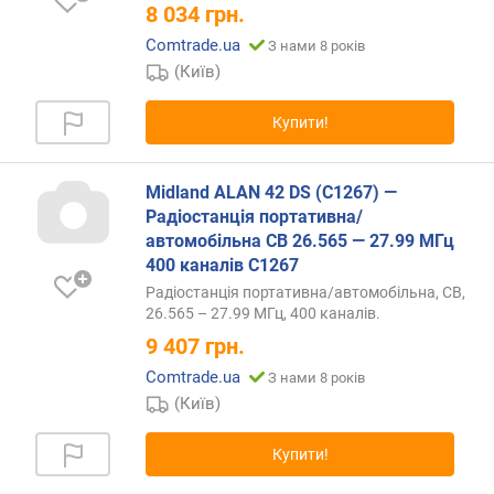
к
8 034
грн.
а
Comtrade.ua
З нами 8 років
н
а
(Київ)
л
і
Купити!
в
(
ш
Midland ALAN 42 DS (C1267) —
т
Радіостанція портативна/
.
автомобільна CB 26.565 — 27.99 МГц
)
400 каналів C1267
Радіостанція портативна/автомобільна, CB,
з
26.565 – 27.99 МГц, 400 каналів.
а
9 407
грн.
х
и
Comtrade.ua
З нами 8 років
с
(Київ)
т
в
Купити!
і
д