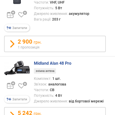
ю
Частоти:
VHF, UHF
п
Потужність:
5 Вт
р
Джерело живлення:
акумулятор
о
Вага рації:
203 г
п
Запитати
о
з
и
2 900
грн.
ц
1 пропозиція
і
й
Midland Alan 48 Pro
д
знімна антена
а
Комплект:
1 шт.
л
Зв'язок:
аналогова
ь
Частоти:
СВ
н
Потужність:
4 Вт
і
Запитати
Джерело живлення:
від бортової мережі
с
т
5 242
грн.
ь