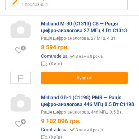
1 пропозиція
д
і
ї
Midland M-30 (C1313) CB — Рація
(
цифро-аналогова 27 МГц 4 Вт C1313
к
м
Рація цифро-аналогова, 27 МГц, 4 Вт.
)
8 594
грн.
Comtrade.ua
З нами 8 років
п
(Київ)
о
т
у
Купити!
ж
н
і
Midland GB-1 (C1198) PMR — Рація
с
цифро-аналогова 446 МГц 0.5 Вт C1198
т
Рація цифро-аналогова, 446 МГц, 0.5 Вт.
ь
9 102 096
грн.
п
е
Comtrade.ua
З нами 8 років
р
(Київ)