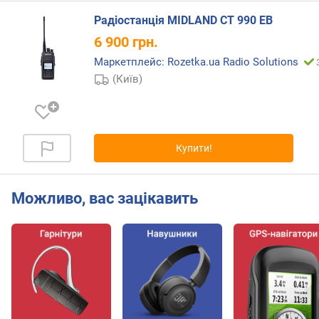
п
о
Радіостанція MIDLAND CT 990 ЕВ
т
6 900
грн.
у
Маркетплейс: Rozetka.ua Radio Solutions
ж
н
(Київ)
о
с
т
і
Купити!
к
і
Можливо, вас зацікавить
л
ь
к
і
с
т
ь
с
у