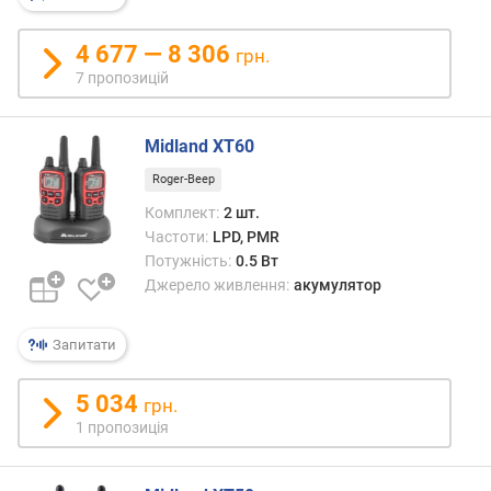
н
і
4 677 — 8 306
грн.
с
7 пропозицій
т
ю
Midland XT60
в
і
Roger-Beep
д
Комплект:
2 шт.
д
Частоти:
LPD, PMR
е
Потужність:
0.5 Вт
ш
Джерело живлення:
акумулятор
е
в
и
Запитати
х
д
5 034
грн.
о
1 пропозиція
д
о
р