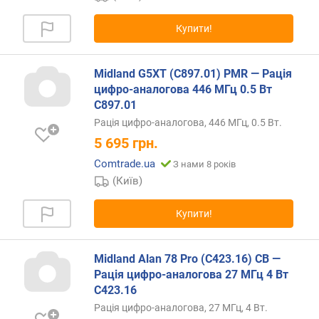
е
д
Купити!
а
в
а
Midland G5XT (C897.01) PMR — Рація
ч
цифро-аналогова 446 МГц 0.5 Вт
а
C897.01
(
Рація цифро-аналогова, 446 МГц, 0.5 Вт.
В
5 695
грн.
т
)
Comtrade.ua
З нами 8 років
(Київ)
к
і
Купити!
л
ь
к
Midland Alan 78 Pro (C423.16) CB —
і
Рація цифро-аналогова 27 МГц 4 Вт
с
C423.16
т
ь
Рація цифро-аналогова, 27 МГц, 4 Вт.