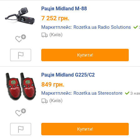
в
Рація Midland M-88
о
7 252
грн.
л
о
Маркетплейс: Rozetka.ua Radio Solutions
г
(Київ)
и
в
Купити!
а
г
а
Рація Midland G225/C2
(
г
849
грн.
)
Маркетплейс: Rozetka.ua Stereostore
З на
(Київ)
р
і
в
н
і
Купити!
в