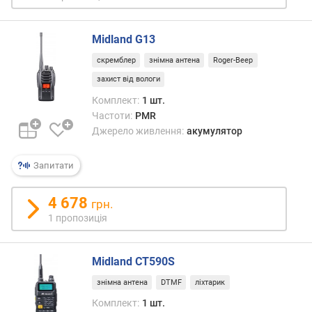
ю
д
о
Midland G13
д
скремблер
знімна антена
Roger-Beep
а
захист від вологи
в
а
Комплект:
1 шт.
н
Частоти:
PMR
н
Джерело живлення:
акумулятор
я
Запитати
з
а
к
4 678
грн.
і
1 пропозиція
л
ь
к
Midland CT590S
і
знімна антена
DTMF
ліхтарик
с
т
Комплект:
1 шт.