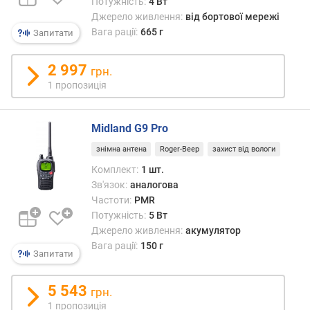
в
Потужність:
4 Вт
и
Джерело живлення:
від бортової мережі
х
Вага рації:
665 г
Запитати
з
2 997
грн.
а
1 пропозиція
в
і
д
Midland G9 Pro
г
у
знімна антена
Roger-Beep
захист від вологи
к
Комплект:
1 шт.
а
Зв'язок:
аналогова
м
Частоти:
PMR
и
Потужність:
5 Вт
Джерело живлення:
акумулятор
з
а
Вага рації:
150 г
Запитати
д
а
5 543
т
грн.
о
1 пропозиція