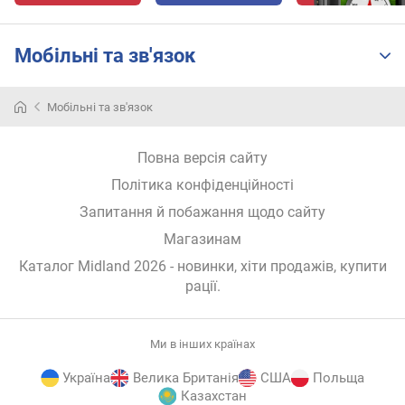
б
к
Мобільні та зв'язок
о
д
(
Мобільні та зв'язок
Торгова
ш
марка
т
Midland
.
Повна версія сайту
належить
)
американській
Політика конфіденційності
компанії
м
Запитання й побажання щодо сайту
Midland
е
Магазинам
Radio
л
Corporation,
о
Каталог Midland 2026
- новинки, хіти продажів,
купити
що
д
рації
.
працює
і
в
й
США
д
Ми в інших країнах
з
з
1959
в
Україна
Велика Британія
США
Польща
року.
і
Казахстан