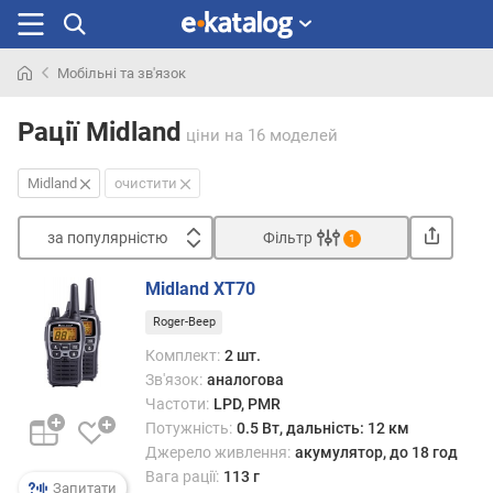
Мобільні та зв'язок
Шукали
раніше
Рації Midland
ціни
на 16 моделей
Midland
очистити
за популярністю
Фільтр
1
Сортувати
Midland XT70
з
Roger-Beep
а
п
Комплект:
2 шт.
о
Зв'язок:
аналогова
п
Частоти:
LPD, PMR
у
Потужність:
0.5 Вт, дальність: 12 км
л
Джерело живлення:
акумулятор, до 18 год
я
Вага рації:
113 г
р
Запитати