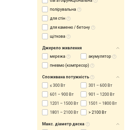
багатофункціональна
полірувальна
для стін
для каменю / бетону
щіткова
Джерело живлення
мережа
акумулятор
пневмо (компресор)
Споживана потужність
≤ 300 Вт
301 – 600 Вт
601 – 900 Вт
901 – 1200 Вт
1201 – 1500 Вт
1501 – 1800 Вт
1801 – 2100 Вт
> 2100 Вт
Макс. діаметр диска