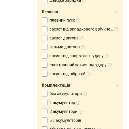
швидка зарядка
Безпека
плавний пуск
захист від випадкового ввімкнення
захист двигуна
гальмо двигуна
захист від зворотного удару
електронний захист від удару
захист від вібрацій
Комплектація
без акумулятора
1 акумулятор
2 акумулятори
≥ 3 акумуляторів