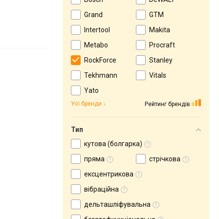
Grand
GTM
Intertool
Makita
Metabo
Procraft
RockForce
Stanley
Tekhmann
Vitals
Yato
Усі бренди
Рейтинг брендів
Тип
кутова (болгарка)
пряма
стрічкова
ексцентрикова
вібраційна
дельташліфувальна