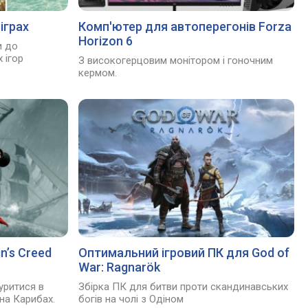
іграх
Комп'ютер для автоперегонів Forza
Horizon 6
и до
 ігор
З високогерцовим монітором і гоночним
кермом.
n’s Creed
Оптимальний ігровий ПК для God of
War: Ragnarök
нуритися в
Збірка ПК для битви проти скандинавських
на Карибах.
богів на чолі з Одіном