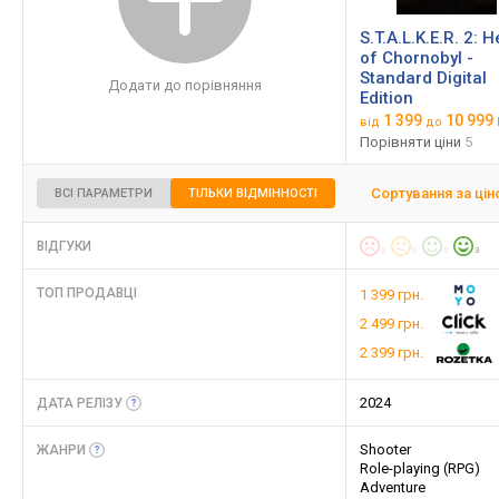
S.T.A.L.K.E.R. 2: H
of Chornobyl -
Standard Digital
Додати до порівняння
Edition
1 399
10 999 
від
до
Порівняти ціни
5
Сортування за ці
ВСІ ПАРАМЕТРИ
ТІЛЬКИ ВІДМІННОСТІ
ВІДГУКИ
0
0
0
3
ТОП ПРОДАВЦІ
1 399 грн.
2 499 грн.
2 399 грн.
2024
ДАТА
РЕЛІЗУ
Shooter
ЖАНРИ
Role-playing (RPG)
Adventure