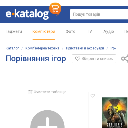
Гаджети
Комп'ютери
Фото
TV
Аудіо
П
Каталог
/
Комп'ютерна техніка
/
Приставки й аксесуари
/
Ігри
Порівняння ігор
Зберегти список
Очистити таблицю