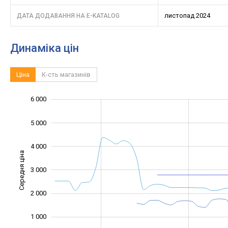
листопад 2024
ДАТА ДОДАВАННЯ НА E-KATALOG
Динаміка цін
Ціна
К-сть магазинів
-1 000
-2 000
1 500
2 500
3 500
7 000
-500
500
6 000
5 000
4 000
Середня ціна
3 000
1 000
2 000
1 000