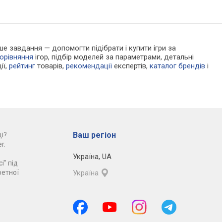
аше завдання — допомогти підібрати і купити ігри за
орівняння
ігор, підбір моделей за параметрами, детальні
ії,
рейтинг
товарів,
рекомендації
експертів,
каталог брендів
і
Ваш регіон
і?
r.
Україна
,
UA
і" під
ретної
Україна