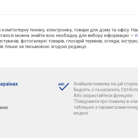
 і комп'ютерну техніку, електроніку, товари для дому та офісу. Н
каталозі можна знайти всю необхідну для вибору інформацію —
п
стувачів, фотогалереї товарів, глосарій термінів, огляди, інструкц
ів тільки за письмовою згодою редакції.
 країнах
Знайшли помилку на цій сторінц
Виділіть її та натисніть Ctrl+Ente
Або скористайтеся функцією
"Повідомити про помилку в опис
анія
таблицею з параметрами конк
моделі.