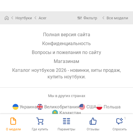
Ноутбуки
Acer
Фильтр
Все модели
Полная версия сайта
Конфиденциальность
Вопросы и пожелания по сайту
Магазинам
Каталог ноутбуков 2026 - новинки, хиты продаж,
купить ноутбуки
.
Мы в других странах
Украина
Великобритания
США
Польша
Казахстан
1
E-
© E-Katalog, 2026
НАВЕРХ
О модели
Где купить
Параметры
Отзывы
Спросить
Katalog