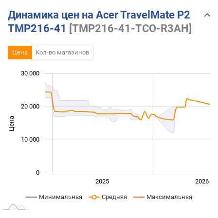
Динамика цен на Acer TravelMate P2
TMP216-41
[TMP216-41-TCO-R3AH]
Цена
Кол-во магазинов
30 000
 000
 000
 000
 000
 000
 000
20 000
Цена
10 000
10 000
0
2024
2027
2025
2026
L
Минимальная
Средняя
Максимальная