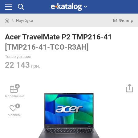
Ноутбуки
Фильтр
Искали
раньше
Acer TravelMate P2 TMP216-41
[TMP216-41-TCO-R3AH]
Товар устарел
22 143
грн.
в сравнение
в список