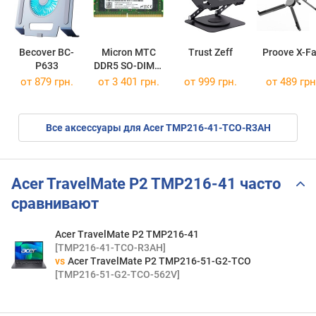
Becover BC-
Micron MTC
Trust Zeff
Proove X-F
P633
DDR5 SO-DIMM
1x8GB
от 879 грн.
от
3 401 грн.
от 999 грн.
от 489 грн
MTC4C10163S1SC56BD1
Все аксессуары для Acer TMP216-41-TCO-R3AH
Acer TravelMate P2 TMP216-41 часто
сравнивают
Acer TravelMate P2 TMP216-41
[TMP216-41-TCO-R3AH]
vs
Acer TravelMate P2 TMP216-51-G2-TCO
[TMP216-51-G2-TCO-562V]