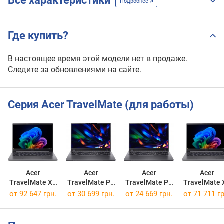
Все характеристики
Подробнее
Где купить?
В настоящее время этой модели нет в продаже.
Следите за обновлениями на сайте.
Серия Acer TravelMate (для работы)
Acer
Acer
Acer
Acer
TravelMate X4
TravelMate P2
TravelMate P2
TravelMate 
14 AI TMX414-
TMP216-51
TMP216-51
14 AI TMX41
от
92 647 грн.
от
30 699 грн.
от
24 669 грн.
от
71 711 гр
51
[TMP216-51-TCO-57EM]
[NX.BTWEX.004]
51
[NX.BPVEP.002]
[NX.BQCEP.0