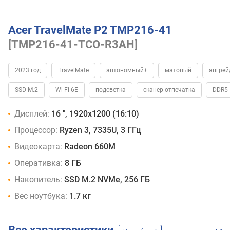
Acer TravelMate P2 TMP216-41
[TMP216-41-TCO-R3AH]
2023 год
TravelMate
автономный+
матовый
апгрей
SSD M.2
Wi-Fi 6E
подсветка
сканер отпечатка
DDR5
Дисплей:
16 ", 1920x1200 (16:10)
Процессор:
Ryzen 3, 7335U, 3 ГГц
Видеокарта:
Radeon 660M
Оперативка:
8 ГБ
Накопитель:
SSD M.2 NVMe, 256 ГБ
Вес ноутбука:
1.7 кг