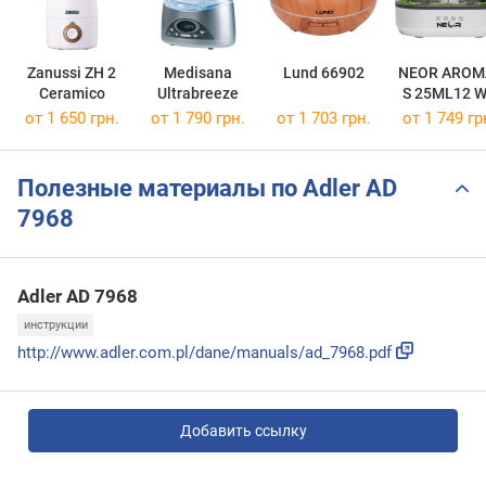
Zanussi ZH 2
Medisana
Lund 66902
NEOR AROM
Ceramico
Ultrabreeze
S 25ML12 
от 1 650 грн.
от 1 790 грн.
от 1 703 грн.
от 1 749 гр
Полезные материалы по Adler AD
7968
Adler AD 7968
инструкции
http://www.adler.com.pl/dane/manuals/ad_7968.pdf
Добавить ссылку