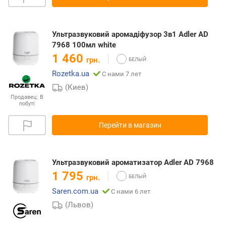
Ультразвуковий аромадіфузор 3в1 Adler AD
7968 100мл white
1 460
грн.
Rozetka.ua
С нами 7 лет
(Киев)
Продавец:
В
побуті
Перейти в магазин
Ультразвуковий ароматизатор Adler AD 7968
1 795
грн.
Saren.com.ua
С нами 6 лет
(Львов)