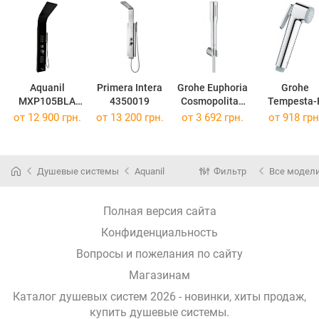
Aquanil
Primera Intera
Grohe Euphoria
Grohe
MXP105BLA
4350019
Cosmopolitan
Tempesta-
CK MATT
27369000
Trigger Spr
от 12 900 грн.
от 13 200 грн.
от 3 692 грн.
от 918 грн
30 2751200
Душевые системы
Aquanil
Фильтр
Все модел
Полная версия сайта
Конфиденциальность
Вопросы и пожелания по сайту
Магазинам
Каталог душевых систем 2026 - новинки, хиты продаж,
купить душевые системы
.