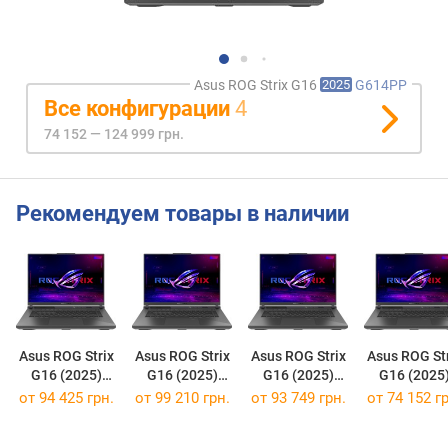
Asus ROG Strix G16
G614PP
2025
Все конфигурации
4
74 152 — 124 999 грн.
Рекомендуем товары в наличии
Asus ROG Strix
Asus ROG Strix
Asus ROG Strix
Asus ROG Str
G16 (2025)
G16 (2025)
G16 (2025)
G16 (2025
G614FP
G614PR
G614PR
G614PP
от
94 425 грн.
от
99 210 грн.
от
93 749 грн.
от
74 152 гр
[G614FP-R9161]
[G614PR-RV034]
[G614PR-R9161]
[G614PP-WH