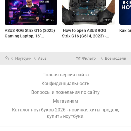
ASUS ROG Strix G16 (2025)
️ How to open ASUS ROG
Как в
Gaming Laptop, 16”
Strix G16 (G614, 2023) -
165Hz/3ms, NVIDIA
disassembly and upgrade
GeForce RTX 5070, AMD
options
Ryzen 9 8940HX
Ноутбуки
Asus
Фильтр
Все модели
Полная версия сайта
Конфиденциальность
Вопросы и пожелания по сайту
Магазинам
Каталог ноутбуков 2026 - новинки, хиты продаж,
купить ноутбуки
.