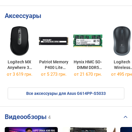
Аксессуары
Logitech MX
Patriot Memory
Hynix HMC SO-
Logitech
Anywhere 3S
P400 Lite
DIMM DDR5
Wireless
for Mac
P400LP500GM28H
1x32GB
Mouse M18
от 3 619 грн.
от
5 273 грн.
от
21 670 грн.
от 495 грн
HMCG88AGBSA092N
Все аксессуары для Asus G614PP-S5033
Видеообзоры
4