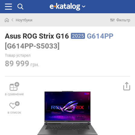
Ноутбуки
Фильтр
Искали
раньше
Asus ROG Strix G16
G614PP
2025
[G614PP-S5033]
Товар устарел
89 999
грн.
в сравнение
в список