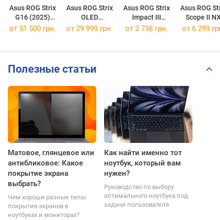
Asus ROG Strix
Asus ROG Strix
Asus ROG Strix
Asus ROG Str
G16 (2025)
OLED
Impact III
Scope II N
G614FM
XG27AQWMG
Wireless
Snow Switc
от
51 500 грн.
от 29 999 грн.
от 2 738 грн.
от 6 299 гр
[G614FM-WS94]
Полезные статьи
Матовое, глянцевое или
Как найти именно тот
антибликовое: Какое
ноутбук, который вам
покрытие экрана
нужен?
выбрать?
Руководство по выбору
оптимального ноутбука под
Чем хороши разные типы
задачи пользователя
покрытия экранов в
ноутбуках и мониторах?