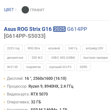
ЦВЕТ
1
Asus ROG Strix G16
G614PP
2025
[G614PP-S5033]
2025 год
ROG Strix
игровой
240 Гц
апгрейд ОЗУ
дискретная
SSD M.2
USB-C 40G (USB4)
быстрая зарядка
Wi-Fi 6E
подсветка
хороший DCI-P3
DDR5
Дисплей:
16 ", 2560x1600 (16:10)
Процессор:
Ryzen 9, 8940HX, 2.4 ГГц
Видеокарта:
RTX 5070
Оперативка:
32 ГБ
Накопитель:
SSD M.2 NVMe, 1 ТБ