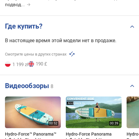
подвод
...
Где купить?
В настоящее время этой модели нет в продаже.
Смотрите цены в других странах
190 £
1 199 zł
Видеообзоры
8
Hydro-Force™ Panorama™
Hydro-Force Panorama
Hydro