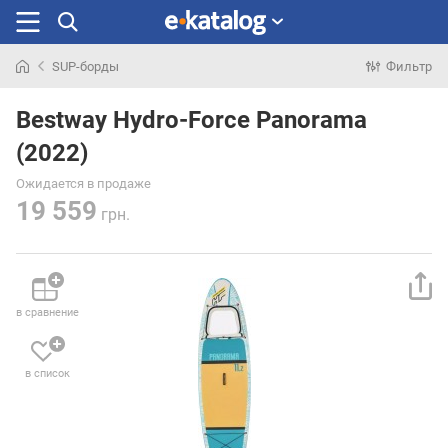
SUP-борды
Фильтр
Искали
раньше
Bestway Hydro-Force Panorama
(2022)
Ожидается в продаже
19 559
грн.
в сравнение
в список