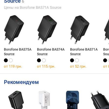
Source
6
Цены на Borofone BAS71A Source
Borofone BAS75A
Borofone BAS74A
Borofone BAS71A
Bor
Source
Source
Source
Sou
от 119 грн.
от 115 грн.
от 52 грн.
от 
Рекомендуем