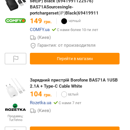
set(iP) Black (6941991122576)
BAS71ASourcesingle-
portchargerset
(iP)
Black(69419911
149
грн.
COMFY.ua
С нами более 10-ти лет
(Киев)
Гарантия: от производителя
Перейти в магазин
Зарядний пристрій Borofone BAS71A 1USB
2.1A + Type-C Cable White
104
грн.
Rozetka.ua
С нами 7 лет
(Киев)
Продавец:
TutTehno