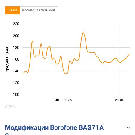
Цена
Кол-во магазинов
220
240
60
80
200
180
Средняя цена
160
100
140
120
100
Янв. 2027
Июль
Янв. 2026
Июль
L
Модификации Borofone BAS71A