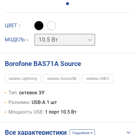
ЦВЕТ
2
1xUSB-
МОДЕЛЬ
6
C
1xUSB-
C+1xUSB-
A
18
Вт
20
Borofone BAS71A Source
Вт
30
Вт
кабель Lightning
кабель microUSB
кабель USB-C
Тип:
сетевое ЗУ
Разъемы:
USB-A 1 шт
Мощность USB:
1 порт 10.5 Вт
Все характеристики
Подробнее