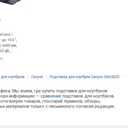
9
Ice Coorel N10
OfficePro CD1230
.
от 1 196 грн.
от 1 369 грн.
еталл /
подставка, металл /
столик, металл, ноут 
 до 15.6 ",
пластик, ноут до 21 ",
платформа 420x270 м
 6х60 мм,
вентиляторы: 2x140 мм,
420x270x40 мм
23 дБ,
подсветка
сравнить
ть
сравнить
 для ноутбуков
/
Canyon
/
Подставка для ноутбука Canyon CNS-SDS2
фиса. Мы знаем, где купить подставки для ноутбуков
выбора информацию —
сравнение
подставок для ноутбуков,
отогалереи товаров, глоссарий терминов, обзоры,
ых материалов только с письменного согласия редакции.