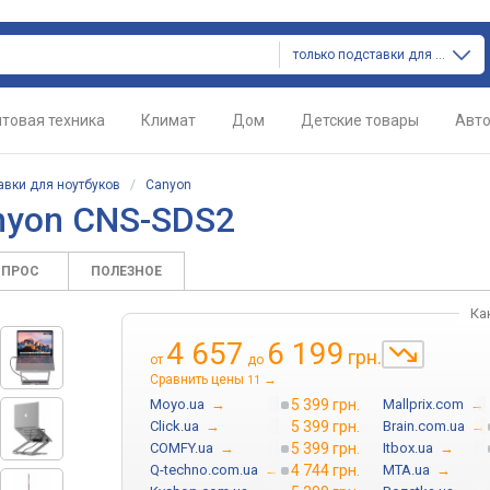
только подставки для ноутбуков
товая техника
Климат
Дом
Детские товары
Авт
авки для ноутбуков
/
Canyon
nyon CNS-SDS2
ОПРОС
ПОЛЕЗНОЕ
Ка
4 657
6 199
грн.
от
до
Сравнить цены
→
11
Moyo.ua
→
5 399 грн.
Mallprix.com
→
Click.ua
→
5 399 грн.
Brain.com.ua
→
COMFY.ua
→
5 399 грн.
Itbox.ua
→
Q-techno.com.ua
→
4 744 грн.
MTA.ua
→