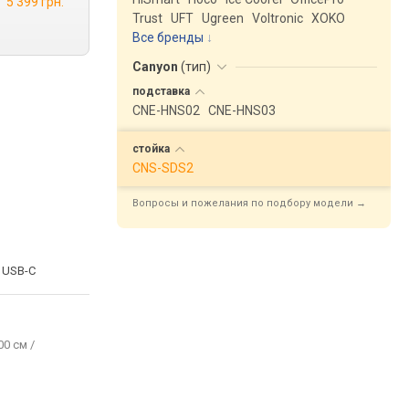
5 399 грн.
Trust
UFT
Ugreen
Voltronic
XOKO
Все бренды
Canyon
(
тип
)
подставка
CNE-HNS02
CNE-HNS03
стойка
CNS-SDS2
Вопросы и пожелания по подбору модели →
 USB-C
00 см /