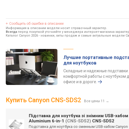
Сообщить об ошибке в описании
Информация в описании модели носит справочный характер.
Всегда
перед покупкой уточняйте у менеджера интернет-магазина характе
Каталог Canyon 2026
- новинки, хиты продаж и самые актуальные модели Ca
Лучшие портативные подст
для ноутбуков
Складные и надежные подставки
комфортной работы с ноутбуком д
офисе и в дороге.
Купить Canyon CNS-SDS2
Все цены 11
→
Підставка для ноутбука зі знімним USB-хабом
Aluminium 6-in-1
(CNS-SDS2)
CNS-SDS2
Подставка для ноутбука со сменным USB-хабом Canyon On