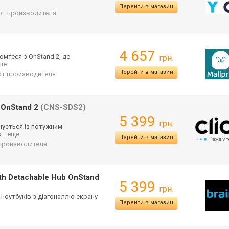
Перейти в магазин
 от производителя
4 657
омтеся з OnStand 2, де
грн.
еще
Перейти в магазин
 от производителя
 OnStand 2
(CNS-SDS2)
5 399
грн.
нується із потужним
в
... еще
Перейти в магазин
т производителя
th Detachable Hub OnStand
5 399
грн.
ля ноутбуків з діагоналлю екрану
Перейти в магазин