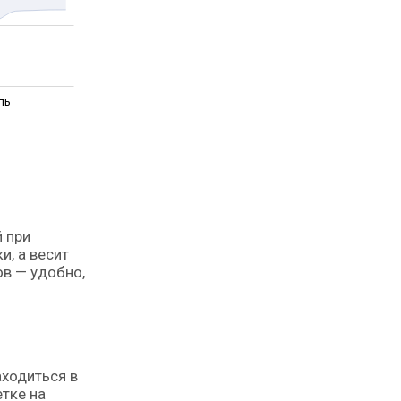
ль
 при
, а весит
ов — удобно,
аходиться в
тке на