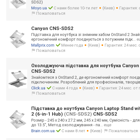
SDS2)
Moyo.ua
С нами более 10-ти лет
(Киев)
Гарантия:
Пожаловаться
Canyon CNS-SDS2
Підставка для ноутбука зі знімним хабом OnStand 2 Знай
ергономічний комфорт поєднується з потужним підк
... 
Mallprix.com
Менее года
(Киев)
Гарантия: 24 мес.
Пожаловаться
Охолоджуюча пiдставка для ноутбука Canyon
CNS-SDS2
Знайомтеся з OnStand 2, де ергономічний комфорт поєд
підключенням. Розроблений для професіоналів, творці
Click.ua
С нами 4 года
(Киев)
Гарантия: 24 мес. о
Пожаловаться
Підставка до ноутбука Canyon Laptop Stand wi
2 (6-in-1 Hub)
(CNS-SDS2)
CNS-SDS2
Розмір - 245 x 240 x 27.2 мм, 245 х 240 мм, Сумісність - д
до 13.5", Метод охолоджування - па
... еще
Brain.com.ua
С нами 8 лет
(Киев)
Пожаловаться