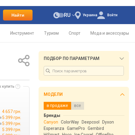
RU
Найти
Украина
Войти
о
Инструмент
Туризм
Спорт
Мода и аксессуары
ПОДБОР ПО ПАРАМЕТРАМ
к купить
МОДЕЛИ
в продаже
все
4 657 грн.
Бренды
5 399 грн.
Canyon
ColorWay
Deepcool
Dyxon
5 399 грн.
Esperanza
GamePro
Gembird
5 399 грн.
HiSmart
Hoco
Ice Coorel
OfficePro