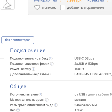
Kvshop.com.ua
→
5 399 грн.
Rozetka.ua
→
в список
добавить в сравнение
без вентиляторов
Подключение
Подключение к
ноутбуку
USB-C 5Gbps
Подключение
периферии
2xUSB-A 5Gbps
Power
Delivery
100 Вт
Дополнительные разъемы
LAN RJ45, HDMI 4K 60Hz,
Общее
Источник
питания
от USB
/ длина кабеля 1
Материал
платформы
металл
Размеры в сложенном
виде
245x240x27 мм
Вес
1.3 кг