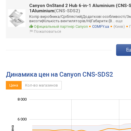
Canyon OnStand 2 Hub 6-in-1 Aluminium (CNS-
1Aluminium
(CNS-SDS2)
Колір виробника/Срібл
ястий|Додаткові особливості/Зм
висоти|Кількіст
ь вентиляторів/Ні
|Габарити (В
... еще
Официальный партнер Canyon
COMFY.ua
(Киев)
Пожаловаться
Динамика цен на Canyon CNS-SDS2
Цена
Кол-во магазинов
8 000
10 000
-2 000
1 000
3 000
5 000
0
6 000
Цена
2 000