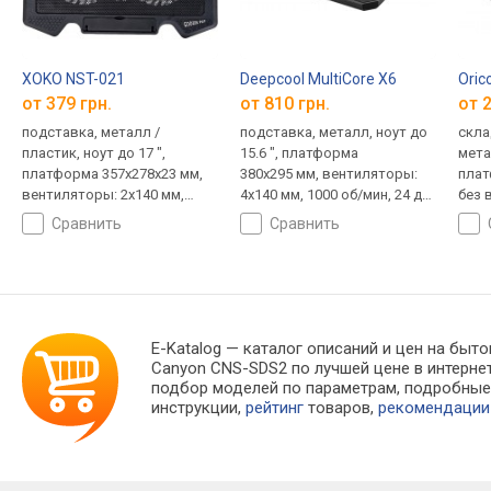
XOKO NST-021
Deepcool MultiCore X6
Oric
от 379 грн.
от 810 грн.
от 2
подставка, металл /
подставка, металл, ноут до
скла
пластик, ноут до 17 ",
15.6 ", платформа
метал
платформа 357x278x23 мм,
380x295 мм, вентиляторы:
плат
вентиляторы: 2x140 мм,
4х140 мм, 1000 об/мин, 24 дБ,
без 
1100 об/мин, 11 дБ
380x295x24 мм
сравнить
сравнить
E-Katalog
— каталог описаний и цен на быто
Canyon CNS-SDS2 по лучшей цене в интерн
подбор моделей по параметрам, подробны
инструкции,
рейтинг
товаров,
рекомендации