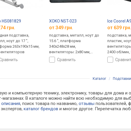
o HS081829
XOKO NST-023
Ice Coorel A
74 грн.
от 349 грн.
от 639 грн
дная подставка,
подставка, металл, ноут до
подставка, м
л, ноут до 17 ",
15.6 ", платформа
пластик, ноут
форма 263х190х15 мм,
340x248x28 мм,
вентиляторы:
вентиляторов
вентиляторы: 2x80 мм,
2400 об/мин, 
1500 об/мин, 11 дБ,
подсветка
сравнить
сравнить
сравни
подсветка
Каталог
/
Подставки
вую и компьютерную технику, электронику, товары для дома и о
ет-магазинах. В каталоге можно найти всю необходимую для 
е
описания
, поиск товара по названию,
отзывы
пользователей, ф
экспертов,
каталог брендов
и многое другое. Перепечатка люб