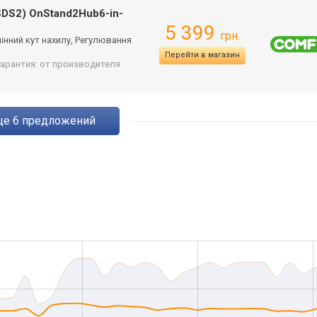
SDS2) OnStand2Hub6-in-
5 399
грн.
і
нний кут нахилу, Регулювання
Перейти в магазин
Гарантия: от производителя
eще
6
предложений