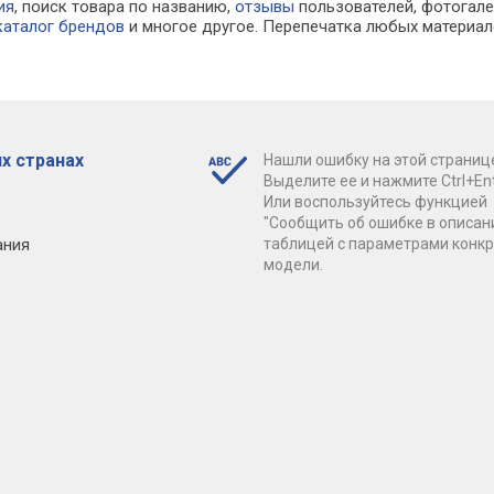
ия
, поиск товара по названию,
отзывы
пользователей, фотогалер
каталог брендов
и многое другое. Перепечатка любых материал
х странах
Нашли ошибку на этой страниц
Выделите ее и нажмите Ctrl+Ent
Или воспользуйтесь функцией
"Сообщить об ошибке в описан
ания
таблицей с параметрами конк
модели.