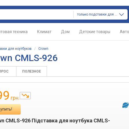
только подставки для ноутбуков
товая техника
Климат
Дом
Детские товары
Авт
авки для ноутбуков
/
Crown
own CMLS-926
ПРОС
ПОЛЕЗНОЕ
99
грн.
упить!
wn CMLS-926 Підставка для ноутбука CMLS-