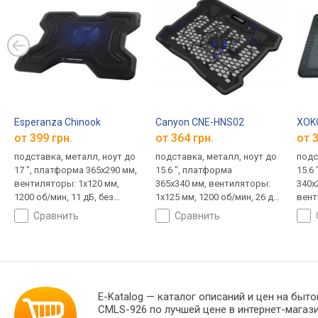
Esperanza Chinook
Canyon CNE-HNS02
XOK
от 399 грн.
от 364 грн.
от 3
подставка, металл, ноут до
подставка, металл, ноут до
подс
17 ", платформа 365x290 мм,
15.6 ", платформа
15.6
вентиляторы: 1х120 мм,
365x340 мм, вентиляторы:
340x
1200 об/мин, 11 дБ, без
1х125 мм, 1200 об/мин, 26 дБ,
вент
регулировки наклона,
подсветка, 365x340x30 мм
1500
сравнить
сравнить
подсветка, 365x290x54 мм
подс
E-Katalog
— каталог описаний и цен на быто
CMLS-926 по лучшей цене в интернет-мага