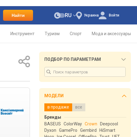
RU
Найти
Украина
Войти
о
Инструмент
Туризм
Спорт
Мода и аксессуары
ПОДБОР ПО ПАРАМЕТРАМ
МОДЕЛИ
в продаже
все
Бренды
BASEUS
ColorWay
Crown
Deepcool
Dyxon
GamePro
Gembird
HiSmart
Hoco
Ice Coorel
OfficePro
Trust
UFT