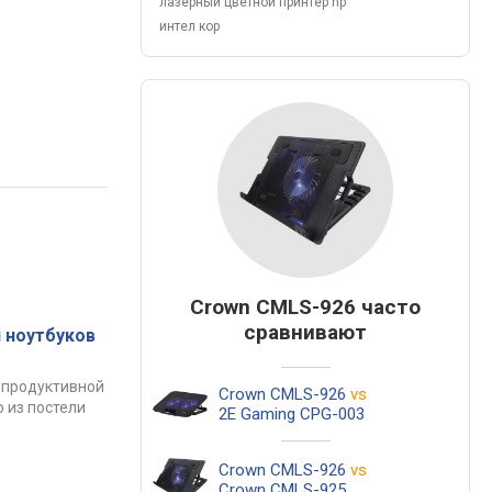
лазерный цветной принтер hp
интел кор
Crown CMLS-926 часто
сравнивают
 ноутбуков
 продуктивной
Crown CMLS-926
vs
 из постели
2E Gaming CPG-003
Crown CMLS-926
vs
Crown CMLS-925