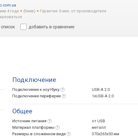
p.com.ua
ами 4 года
(Киев)
Гарантия: 6 мес. от производителя
жаловаться
 список
добавить в сравнение
Подключение
Подключение к
ноутбуку
USB-A 2.0
Подключение
периферии
1xUSB-A 2.0
Общее
Источник
питания
от USB
Материал
платформы
металл
Размеры в сложенном
виде
370х265х50 мм