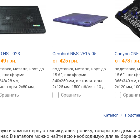
O NST-023
Gembird NBS-2F15-05
Canyon CNE
49 грн.
от 425 грн.
от 478 грн
тавка, металл, ноут до
подставка, металл, ноут до
подставка, м
 ", платформа
15.6 ", платформа
15.6 ", плат
248x28 мм,
340х250 мм, вентиляторы:
365x340 мм,
иляторы: 2x80 мм,
2x125 мм, 1500 об/мин, 10 дБ,
2х120 мм, 100
 об/мин, 11 дБ,
подсветка, 340х250х23 мм
подсветка, 3
сравнить
сравнить
сравни
ветка
Каталог
/
Подстав
вую и компьютерную технику, электронику, товары для дома и 
зинах. В каталоге можно найти всю необходимую для выбора 