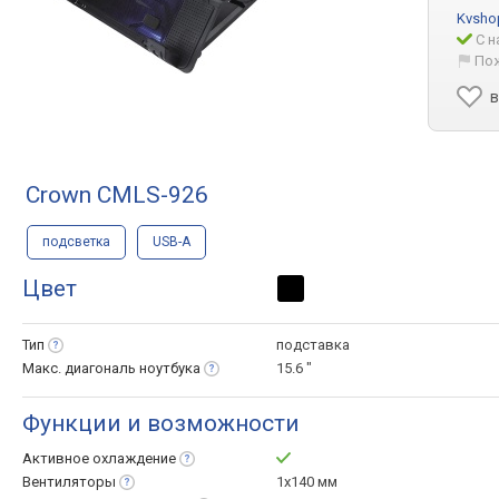
Kvsho
С н
По
в
Crown CMLS-926
подсветка
USB-A
Цвет
Тип
подставка
Макс. диагональ
ноутбука
15.6 "
Функции и возможности
Активное
охлаждение
Вентиляторы
1х140 мм