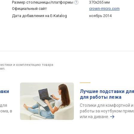
Размер
столешницы/платформы
370х265 мм
Официальный сайт
crown-micro.com
Дата добавления на E-Katalog
ноябрь 2014
ристики и комплектацию товара
wn.
авки
Лучшие подставки для
для работы лежа
 для
Столики для комфортной и
ома, в
работы за ноутбуком прямо
или на диване.