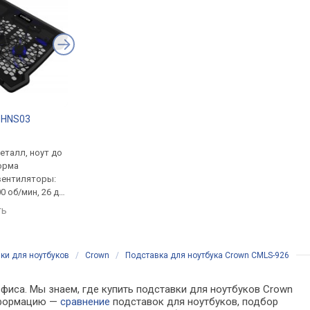
-HNS03
Esperanza Tivano
Gembird NBS-2F15-
.
от 469 грн.
от 360 грн.
еталл, ноут до
подставка, металл /
подставка, металл /
форма
пластик, ноут до 17 ",
пластик, ноут до 15.6 
 вентиляторы:
платформа 350x250 мм,
платформа 340x250 м
0 об/мин, 26 дБ,
вентиляторы: 2 шт., 3000 об/
вентиляторы: 2х125 
65x340x30 мм
мин, 21 дБ, подсветка,
1500 об/мин, 10 дБ,
ть
сравнить
сравнить
350x250x20 мм
подсветка, 340x250x
ки для ноутбуков
/
Crown
/
Подставка для ноутбука Crown CMLS-926
офиса. Мы знаем, где купить подставки для ноутбуков Crown
информацию —
сравнение
подставок для ноутбуков, подбор