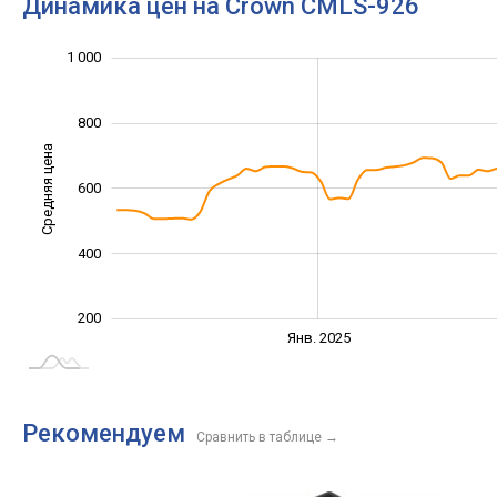
Динамика цен на Crown CMLS-926
1 200
-200
100
300
500
0
1 000
800
Средняя цена
600
1 000
400
200
Янв. 2027
Июль
Янв. 2025
L
Рекомендуем
Сравнить в таблице
→