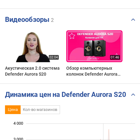
Видеообзоры
2
Акустическая 2.0 система
Обзор компьютерных
Defender Aurora S20
колонок Defender Aurora
S20 от Техсовет
Динамика цен на Defender Aurora S20
Цена
Кол-во магазинов
4 000
 000
 000
 500
 500
 000
-500
500
3 000