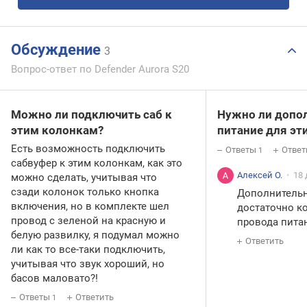
Обсуждение
3
Вопрос-ответ по Defender Aurora S20
Можно ли подключить саб к
Нужно ли допо
этим колонкам?
питание для эт
Есть возможность подключить
Ответы
Ответ
1
сабвуфер к этим колонкам, как это
Алексей О.
18 
можно сделать, учитывая что
сзади колонок только кнопка
Дополнительн
включения, но в комплекте шел
достаточно к
провод с зеленой на красную и
провода пита
белую развилку, я подумал можно
Ответить
ли как то все-таки подключить,
учитывая что звук хороший, но
басов маловато?!
Ответы
Ответить
1