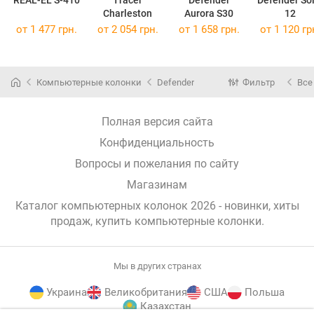
REAL-EL S-410
Tracer
Defender
Defender Sol
Charleston
Aurora S30
12
от 1 477 грн.
от 2 054 грн.
от 1 658 грн.
от 1 120 гр
Компьютерные колонки
Defender
Фильтр
Все
Полная версия сайта
Конфиденциальность
Вопросы и пожелания по сайту
Магазинам
Каталог компьютерных колонок 2026 - новинки, хиты
продаж,
купить компьютерные колонки
.
Мы в других странах
Украина
Великобритания
США
Польша
Казахстан