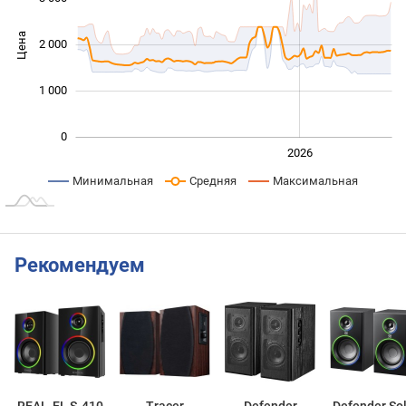
Цена
2 000
1 000
1 000
0
2024
2025
2028
2026
L
Минимальная
Средняя
Максимальная
Рекомендуем