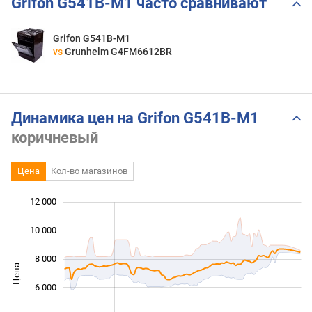
Grifon G541B-M1 часто сравнивают
Grifon G541B-M1
vs
Grunhelm G4FM6612BR
Динамика цен на Grifon G541B-M1
коричневый
Цена
Кол-во магазинов
12 000
 000
 000
0
10 000
8 000
Цена
10 000
6 000