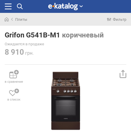
Плиты
Фильтр
Искали
раньше
Grifon G541B-M1
коричневый
Ожидается в продаже
8 910
грн.
в сравнение
в список