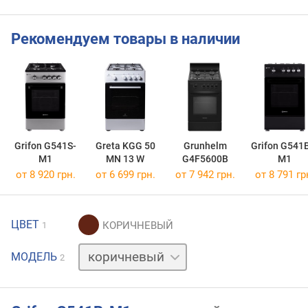
Рекомендуем товары в наличии
Grifon G541S-
Greta KGG 50
Grunhelm
Grifon G541
M1
MN 13 W
G4F5600B
M1
от 8 920 грн.
от 6 699 грн.
от 7 942 грн.
от 8 791 гр
ЦВЕТ
1
белый
МОДЕЛЬ
2