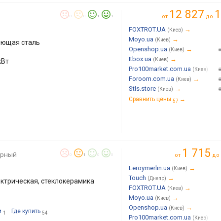
12 827
1
от
до
0
0
1
1
FOXTROT.UA
→
(Киев)
Moyo.ua
→
(Киев)
еющая сталь
Openshop.ua
→
(Киев)
Itbox.ua
→
(Киев)
кВт
Pro100market.com.ua
→
(Киев)
Foroom.com.ua
→
(Киев)
Stls.store
→
(Киев)
Сравнить цены
→
57
1 715
ерный
от
до
0
1
0
0
Leroymerlin.ua
→
(Киев)
Touch
→
(Днепр)
ктрическая, стеклокерамика
FOXTROT.UA
→
(Киев)
Moyo.ua
→
(Киев)
Openshop.ua
→
(Киев)
и
Где купить
1
54
Pro100market.com.ua
→
(Киев)