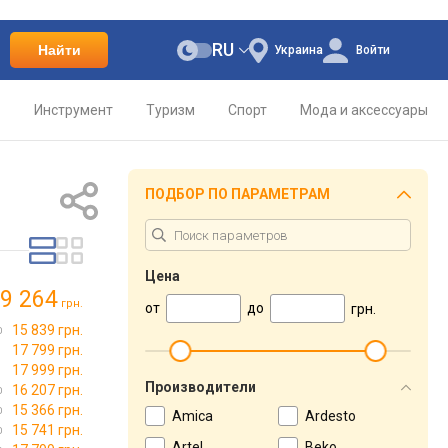
RU
Найти
Украина
Войти
о
Инструмент
Туризм
Спорт
Мода и аксессуары
ПОДБОР ПО ПАРАМЕТРАМ
Цена
9 264
грн.
от
до
грн.
15 839 грн.
17 799 грн.
17 999 грн.
Производители
16 207 грн.
15 366 грн.
Amica
Ardesto
15 741 грн.
Artel
Beko