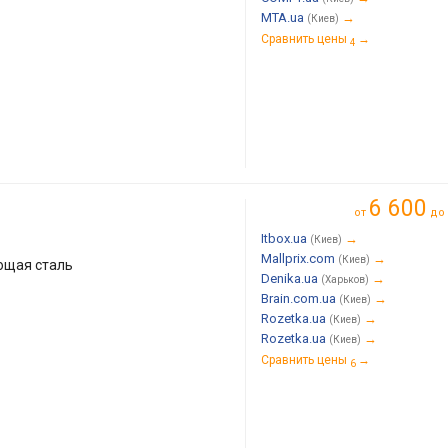
MTA.ua
→
(Киев)
Сравнить цены
→
4
6 600
от
до
Itbox.ua
→
(Киев)
Mallprix.com
→
(Киев)
ющая сталь
Denika.ua
→
(Харьков)
Brain.com.ua
→
(Киев)
Rozetka.ua
→
(Киев)
Rozetka.ua
→
(Киев)
Сравнить цены
→
6