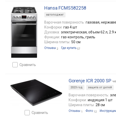
Hansa FCMS582258
автоподжиг
Варочная поверхность:
газовая, нержав
Конфорки:
газ 4 шт
Духовка:
электрическая, объем 62 л, 2.9 
Функции:
газ-контроль, гриль
Ширина плиты:
50 см
Отзывы
Где купить
2
57
сравнить
Gorenje ICR 2000 SP
ч
2023 год
защита от детей
Варочная поверхность:
эле
Конфорки:
индукция 1 шт
Ширина плиты:
28 см
Отзывы
Фото
Инструкци
1
12
сравнить