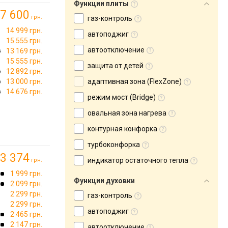
Функции плиты
7 600
грн.
газ-контроль
14 999 грн.
автоподжиг
15 555 грн.
автоотключение
13 169 грн.
15 555 грн.
защита от детей
12 892 грн.
13 000 грн.
адаптивная зона (FlexZone)
14 676 грн.
режим мост (Bridge)
овальная зона нагрева
контурная конфорка
турбоконфорка
3 374
индикатор остаточного тепла
грн.
1 999 грн.
Функции духовки
2 099 грн.
2 299 грн.
газ-контроль
2 299 грн.
автоподжиг
2 465 грн.
2 147 грн.
автоотключение