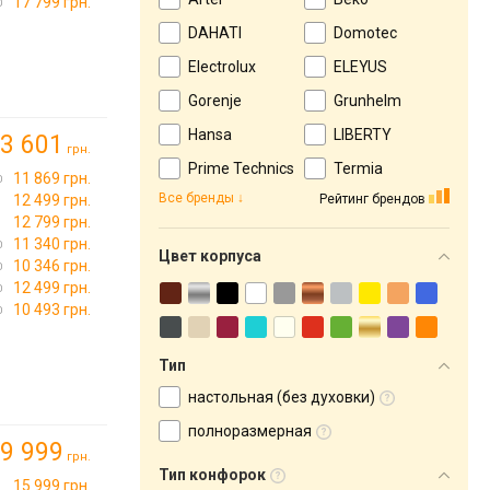
17 799 грн.
DAHATI
Domotec
Electrolux
ELEYUS
Gorenje
Grunhelm
Hansa
LIBERTY
3 601
грн.
Prime Technics
Termia
11 869 грн.
Все бренды
Рейтинг брендов
12 499 грн.
12 799 грн.
11 340 грн.
Цвет корпуса
10 346 грн.
12 499 грн.
10 493 грн.
Тип
настольная (без духовки)
полноразмерная
9 999
грн.
Тип конфорок
15 999 грн.