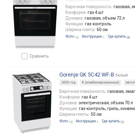
Варочная поверхность:
газовая, 
Конфорки:
газ 4 шт
Духовка:
газовая, объем 72 л
Функции:
газ-контроль
Ширина плиты:
60 см
Фото
Инструкции
Где купить
13
1
68
сравнить
Gorenje GK 5C42 WF-B
белый
2025 год
K (комбинированные)
авто
Варочная поверхность:
газовая, эма
Конфорки:
газ 4 шт
Духовка:
электрическая, объем 70 л
Функции:
газ-контроль, гриль, конве
Ширина плиты:
50 см
Фото
Инструкции
Где купить
13
1
59