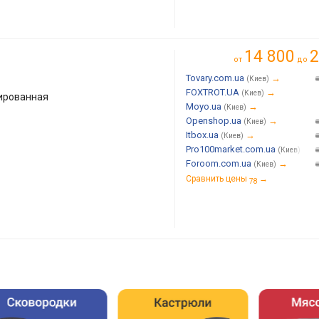
14 800
2
от
до
Tovary.com.ua
→
(Киев)
FOXTROT.UA
→
(Киев)
лированная
Moyo.ua
→
(Киев)
Openshop.ua
→
(Киев)
Itbox.ua
→
(Киев)
Pro100market.com.ua
→
(Киев)
Foroom.com.ua
→
(Киев)
Сравнить цены
→
78