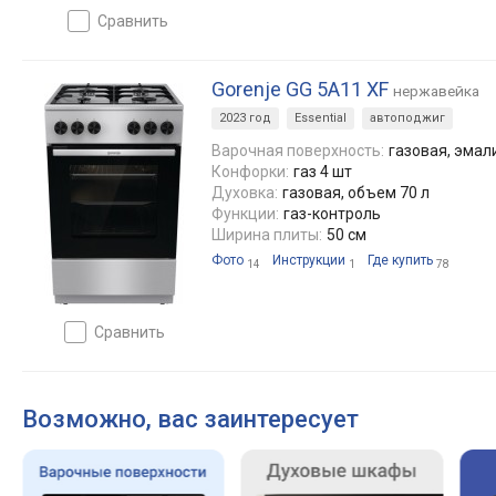
сравнить
Gorenje GG 5A11 XF
нержавейка
2023 год
Essential
автоподжиг
Варочная поверхность:
газовая, эма
Конфорки:
газ 4 шт
Духовка:
газовая, объем 70 л
Функции:
газ-контроль
Ширина плиты:
50 см
Фото
Инструкции
Где купить
14
1
78
сравнить
Возможно, вас заинтересует