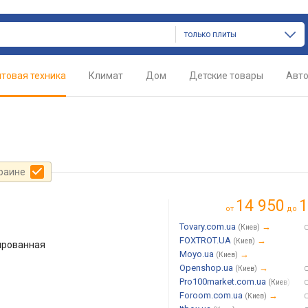
только плиты
товая техника
Климат
Дом
Детские товары
Авт
краине
14 950
1
от
до
Tovary.com.ua
→
(Киев)
FOXTROT.UA
→
(Киев)
ированная
Moyo.ua
→
(Киев)
Openshop.ua
→
(Киев)
Pro100market.com.ua
→
(Киев)
Foroom.com.ua
→
(Киев)