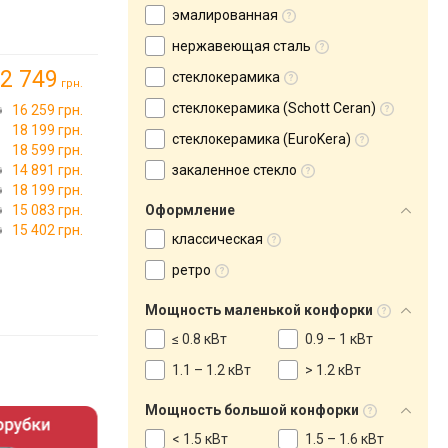
эмалированная
нержавеющая сталь
2 749
стеклокерамика
грн.
стеклокерамика (Schott Ceran)
16 259 грн.
18 199 грн.
стеклокерамика (EuroKera)
18 599 грн.
14 891 грн.
закаленное стекло
18 199 грн.
15 083 грн.
Оформление
15 402 грн.
классическая
ретро
Мощность маленькой конфорки
≤ 0.8 кВт
0.9 – 1 кВт
1.1 – 1.2 кВт
> 1.2 кВт
Мощность большой конфорки
< 1.5 кВт
1.5 – 1.6 кВт