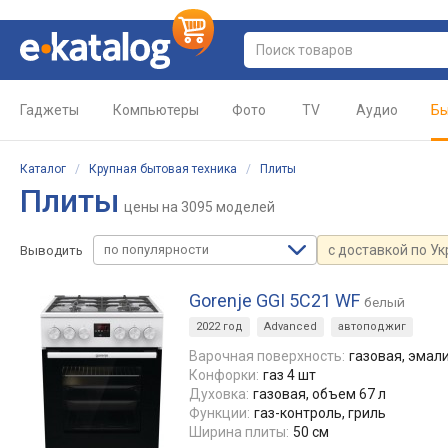
Гаджеты
Компьютеры
Фото
TV
Аудио
Бы
Каталог
/
Крупная бытовая техника
/
Плиты
Плиты
цены
на 3095 моделей
по популярности
с доставкой по У
Выводить
Gorenje GGI 5C21 WF
белый
2022 год
Advanced
автоподжиг
Варочная поверхность:
газовая, эмал
Конфорки:
газ 4 шт
Духовка:
газовая, объем 67 л
Функции:
газ-контроль, гриль
Ширина плиты:
50 см