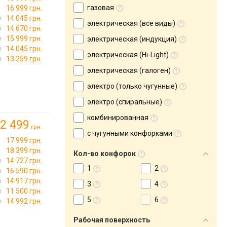
газовая
16 999 грн.
14 045 грн.
электрическая (все виды)
14 670 грн.
15 999 грн.
электрическая (индукция)
14 045 грн.
электрическая (Hi-Light)
13 259 грн.
электрическая (галоген)
электро (только чугунные)
электро (спиральные)
комбинированная
2 499
грн.
с чугунными конфорками
17 999 грн.
18 399 грн.
Кол-во конфорок
14 727 грн.
1
2
16 590 грн.
14 917 грн.
3
4
11 500 грн.
5
6
14 992 грн.
Рабочая поверхность