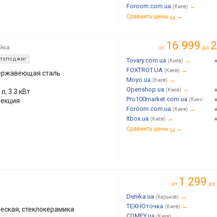
Foroom.com.ua
→
(Киев)
Сравнить цены
→
54
16 999
2
йка
от
до
втоподжиг
Tovary.com.ua
→
(Киев)
FOXTROT.UA
→
(Киев)
нержавеющая сталь
Moyo.ua
→
(Киев)
Openshop.ua
→
(Киев)
л, 3.3 кВт
Pro100market.com.ua
→
векция
(Киев)
Foroom.com.ua
→
(Киев)
Itbox.ua
→
(Киев)
Сравнить цены
→
54
1 299
от
до
Denika.ua
→
(Харьков)
ТЕХНОточка
→
(Киев)
еская, стеклокерамика
COMFY.ua
→
(Киев)