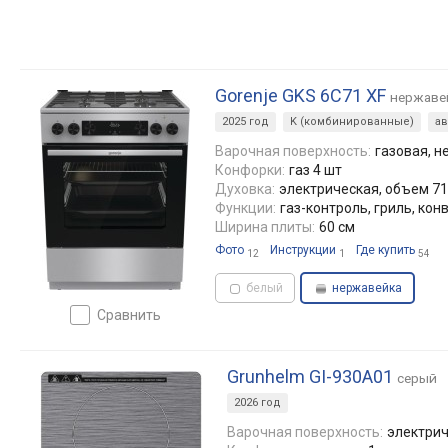
Gorenje GKS 6C71 XF
нержаве
2025 год
K (комбинированные)
а
Варочная поверхность:
газовая, 
Конфорки:
газ 4 шт
Духовка:
электрическая, объем 71 
Функции:
газ-контроль, гриль, кон
Ширина плиты:
60 см
Фото
Инструкции
Где купить
12
1
54
белый
нержавейка
сравнить
Grunhelm GI-930A01
серый
2026 год
Варочная поверхность:
электрич