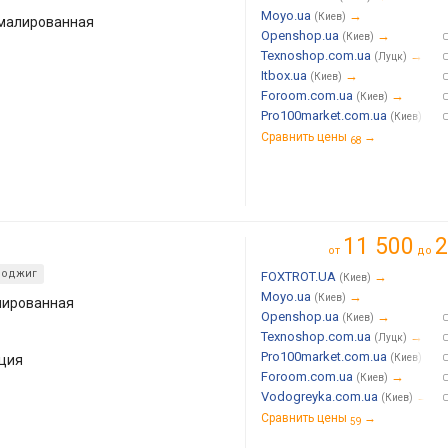
Moyo.ua
→
(Киев)
эмалированная
Openshop.ua
→
(Киев)
Texnoshop.com.ua
→
(Луцк)
Itbox.ua
→
(Киев)
Foroom.com.ua
→
(Киев)
Pro100market.com.ua
→
(Киев)
Сравнить цены
→
68
11 500
2
от
до
поджиг
FOXTROT.UA
→
(Киев)
Moyo.ua
→
(Киев)
лированная
Openshop.ua
→
(Киев)
Texnoshop.com.ua
→
(Луцк)
Pro100market.com.ua
→
кция
(Киев)
Foroom.com.ua
→
(Киев)
Vodogreyka.com.ua
→
(Киев)
Сравнить цены
→
59