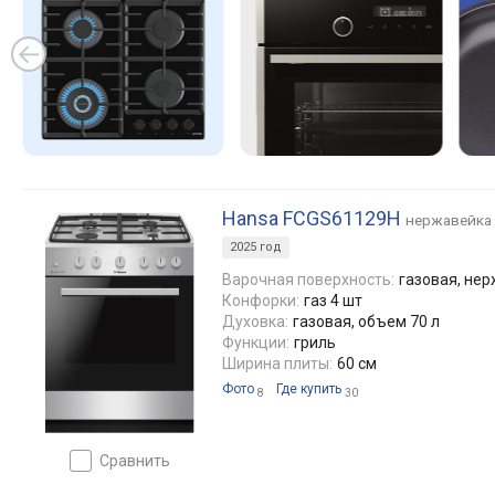
Hansa FCGS61129H
нержавейка
2025 год
Варочная поверхность:
газовая, не
Конфорки:
газ 4 шт
Духовка:
газовая, объем 70 л
Функции:
гриль
Ширина плиты:
60 см
Фото
Где купить
8
30
сравнить