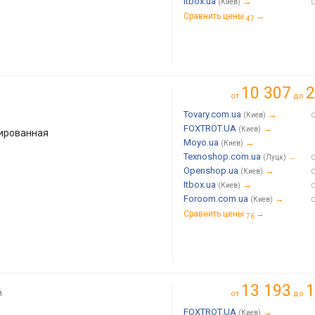
Itbox.ua
→
(Киев)
Сравнить цены
→
47
10 307
2
от
до
Tovary.com.ua
→
(Киев)
FOXTROT.UA
→
(Киев)
лированная
Moyo.ua
→
(Киев)
Texnoshop.com.ua
→
(Луцк)
Openshop.ua
→
(Киев)
Itbox.ua
→
(Киев)
Foroom.com.ua
→
(Киев)
Сравнить цены
→
76
13 193
1
й
от
до
FOXTROT.UA
→
(Киев)