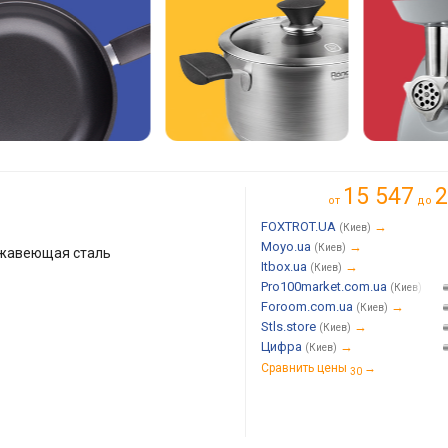
15 547
2
от
до
FOXTROT.UA
→
(Киев)
Moyo.ua
→
(Киев)
ржавеющая сталь
Itbox.ua
→
(Киев)
Pro100market.com.ua
→
(Киев)
Foroom.com.ua
→
(Киев)
Stls.store
→
(Киев)
Цифра
→
(Киев)
Сравнить цены
→
30