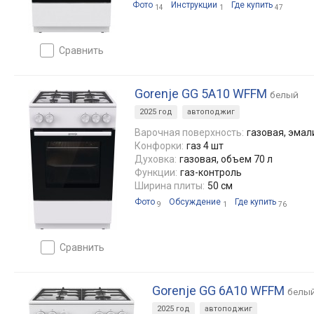
Фото
Инструкции
Где купить
14
1
47
сравнить
Gorenje GG 5A10 WFFM
белый
2025 год
автоподжиг
Варочная поверхность:
газовая, эма
Конфорки:
газ 4 шт
Духовка:
газовая, объем 70 л
Функции:
газ-контроль
Ширина плиты:
50 см
Фото
Обсуждение
Где купить
9
1
76
сравнить
Gorenje GG 6A10 WFFM
белы
2025 год
автоподжиг