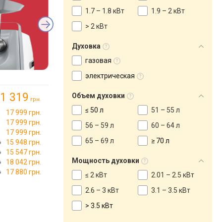
1.7 – 1.8 кВт
1.9 – 2 кВт
> 2 кВт
Духовка
газовая
электрическая
1 319
Объем духовки
грн.
≤ 50 л
51 – 55 л
17 999 грн.
17 999 грн.
56 – 59 л
60 – 64 л
17 999 грн.
65 – 69 л
≥ 70 л
15 948 грн.
15 547 грн.
Мощность духовки
18 042 грн.
17 880 грн.
≤ 2 кВт
2.01 – 2.5 кВт
2.6 – 3 кВт
3.1 – 3.5 кВт
> 3.5 кВт