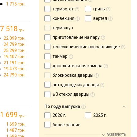
1 715 грн.
термостат
гриль
конвекция
вертел
7 518
термощуп
грн.
приготовление на пару
22 099 грн.
24 799 грн.
телескопические направляющие
25 299 грн.
таймер
19 407 грн.
21 191 грн.
дополнительная камера
19 473 грн.
24 799 грн.
блокировка дверцы
автодоводчик дверцы
≥ 3 стекол дверцы
По году выпуска
1 699
2026 г.
2025 г.
грн.
1 699 грн.
более ранние
1 487 грн.
РАЗВЕРНУТЬ
1 699 грн.