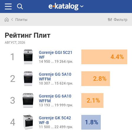
Плиты
Фильтр
Искали
раньше
Рейтинг Плит
АВГУСТ, 2026
Gorenje GGI 5C21
1
4.4%
WF
14 950 ... 19 264 грн.
Gorenje GG 5A10
2
2.8%
WFFM
10 307 ... 15 624 грн.
Gorenje GG 6A10
3
2.1%
WFFM
13 193 ... 19 999 грн.
Gorenje GK 5C42
4
1.8%
WF-B
11 500 ... 22 499 грн.