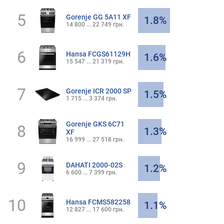
5
Gorenje GG 5A11 XF
1.8%
14 800 ... 22 749 грн.
6
Hansa FCGS61129H
1.6%
15 547 ... 21 319 грн.
7
Gorenje ICR 2000 SP
1.5%
1 715 ... 3 374 грн.
Gorenje GKS 6C71
8
1.3%
XF
16 999 ... 27 518 грн.
9
DAHATI 2000-02S
1.2%
6 600 ... 7 399 грн.
10
Hansa FCMS582258
1.1%
12 827 ... 17 600 грн.