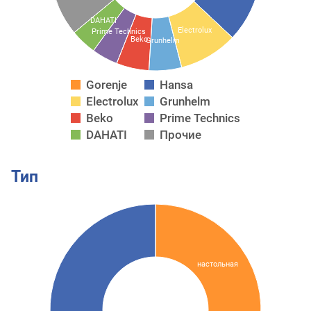
DAHATI
Electrolux
Prime Technics
Beko
Grunhelm
Gorenje
Hansa
Electrolux
Grunhelm
Beko
Prime Technics
DAHATI
Прочие
Тип
настольная