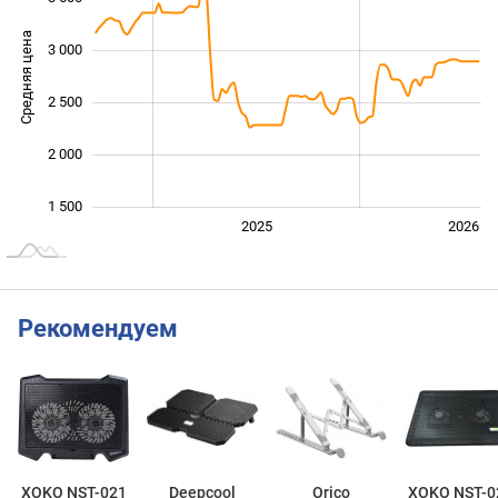
Средняя цена
3 000
1 000
2 500
2 000
1 500
2024
2027
2025
2026
L
Рекомендуем
XOKO NST-021
Deepcool
Orico
XOKO NST-0