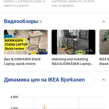
работы с ноутбуком дома, в
ноутбуком прямо из постели
офисе и в дороге.
или на диване.
Видеообзоры
4
Ikea BJORKASEN Stand
Unboxing and Installing
IKEA 
Laptop, quick review
IKEA BJÖRKÅSEN Laptop
Stand 
Stand
Динамика цен на IKEA Bjorkasen
4 000
 000
 500
500
0
3 500