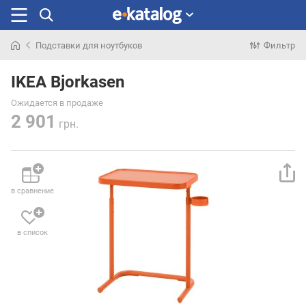
Подставки для ноутбуков
Фильтр
Искали
раньше
IKEA Bjorkasen
Ожидается в продаже
2 901
грн.
в сравнение
в список