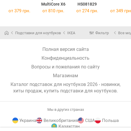
MultiCore X6
HS081829
от 379 грн.
от 810 грн.
от 274 грн.
от 349 грн
Подставки для ноутбуков
IKEA
Фильтр
Все мо
Полная версия сайта
Конфиденциальность
Вопросы и пожелания по сайту
Магазинам
Каталог подставок для ноутбуков 2026 - новинки,
хиты продаж,
купить подставки для ноутбуков
.
Мы в других странах
Украина
Великобритания
США
Польша
Казахстан