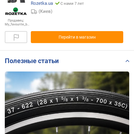
Rozetka.ua
С нами 7 лет
(Киев)
Продавец:
My_favourite_b…
Перейти в магазин
Полезные статьи