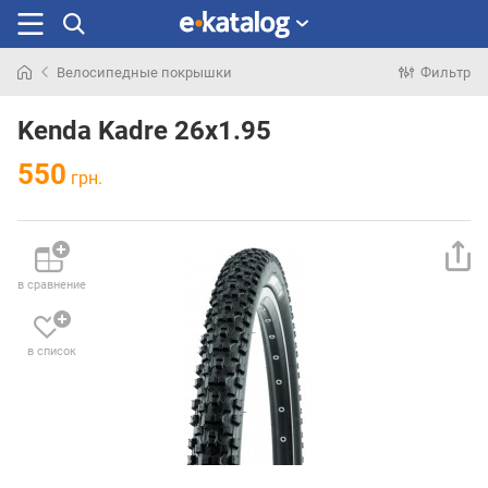
Велосипедные покрышки
Фильтр
Искали
раньше
Kenda Kadre 26x1.95
550
грн.
в сравнение
в список