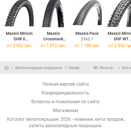
Maxxis Minion
Maxxis
Maxxis Pace
Maxxis Mini
DHR II
Crossmark
29x2.1
DHF WT
27.5x2.4 TB85962600
29x2.1
29x2.5TB96
от
2 552 грн.
от
1 012 грн.
от
1 188 грн.
от
2 552 гр
Велосипедные покрышки
Kenda
Фильтр
Все 
Полная версия сайта
Конфиденциальность
Вопросы и пожелания по сайту
Магазинам
Каталог велопокрышек 2026 - новинки, хиты продаж,
купить велосипедные покрышки
.