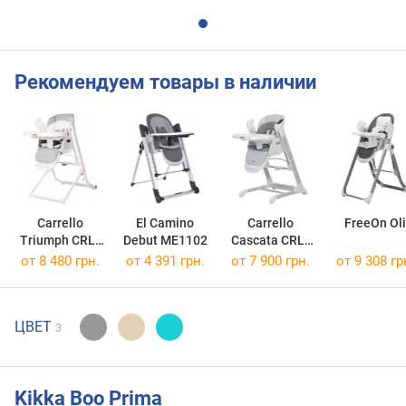
Рекомендуем товары в наличии
Carrello
El Camino
Carrello
FreeOn Oli
Triumph CRL-
Debut ME1102
Cascata CRL-
10302
10303/1
от 8 480 грн.
от 4 391 грн.
от 7 900 грн.
от 9 308 гр
ЦВЕТ
3
Kikka Boo Prima