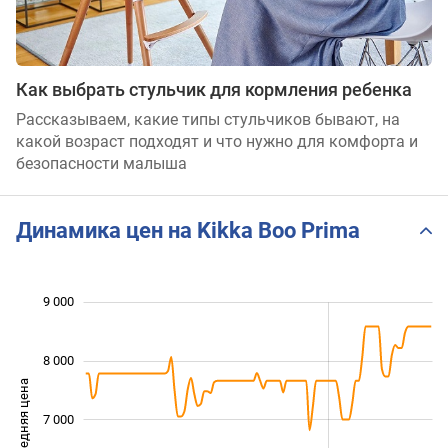
Как выбрать стульчик для кормления ребенка
Рассказываем, какие типы стульчиков бывают, на
какой возраст подходят и что нужно для комфорта и
безопасности малыша
Динамика цен на Kikka Boo Prima
 000
 500
 500
 500
 000
 000
9 000
8 000
Средняя цена
7 000
5 500