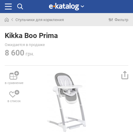
Стульчики для кормления
Фильтр
Искали
раньше
Kikka Boo Prima
Ожидается в продаже
8 600
грн.
в сравнение
в список