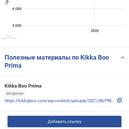
6 000
5 000
2024
2025
2028
2026
L
Полезные материалы по Kikka Boo
Prima
Kikka Boo Prima
инструкции
https://kikkaboo.com/wp-content/uploads/2021/08/PRIMA-3-IN-...
Добавить ссылку