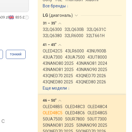
Все бренды
LG
(
диагональ
)
609 zł
835 £
31 –
35"
32LQ6300
32LQ630B
32LQ631C
32LQ6380
32LR6000
32LT661H
41 –
45"
OLED42C5
43LR6000
43NU900B
тонкий
43UA7300
43UA7500
43UT8000
43NANO80 2025
43NANO81 2024
43NANO81 2025
43NANO90 2025
43QNED70 2025
43QNED70 2026
43QNED80 2025
43QNED80 2026
Еще модели
↓
46 –
50"
OLED48B5
OLED48C3
OLED48C4
OLED48C5
OLED48C6
OLED48G5
50UA7500
50UR7800
50UT7300
 с
50NANO81 2025
50NANO90 2025
50QNED70 2025
50QNED70 2026