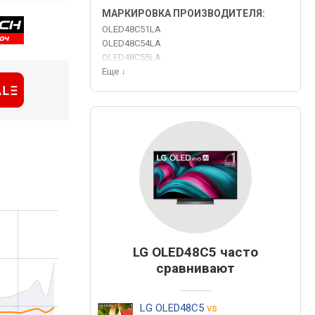
МАРКИРОВКА ПРОИЗВОДИТЕЛЯ:
OLED48C51LA
OLED48C54LA
OLED48C55LA
Еще
↓
LG OLED48C5 часто
сравнивают
LG OLED48C5
vs