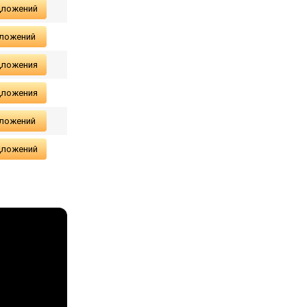
дложений
дложений
дложения
дложения
дложений
дложений