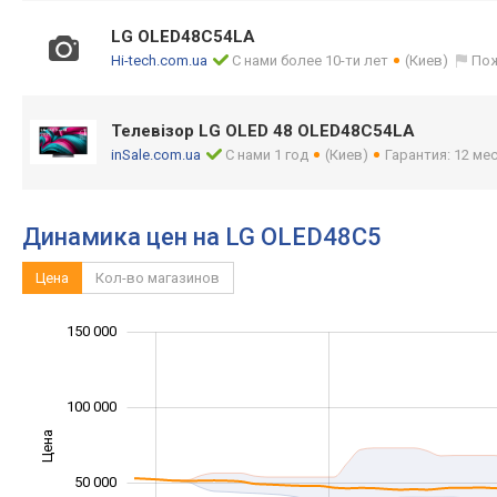
LG OLED48C54LA
Hi-tech.com.ua
С нами более 10-ти лет
(Киев)
По
Телевізор LG OLED 48 OLED48C54LA
inSale.com.ua
С нами 1 год
(Киев)
Гарантия: 12 мес
Динамика цен на LG OLED48C5
Цена
Кол-во магазинов
100 000
200 000
-40 000
-20 000
-50 000
20 000
150 000
100 000
Цена
100 000
50 000