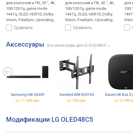
для консолей и ПК, 55 ", 4K,
для консолей и ПК, 42 ", 4K,
для к
100/120 Гц, game mode
100/120 Гц, game mode
100/
144 Гц, OLED, HDR10, Dolby
144 Гц, OLED, HDR10, Dolby
144 
Vision, FreeSync, Upscaling
Vision, FreeSync, Upscaling
Visio
до 4K, Smart TV, Wi-Fi, Matter,
до 4K, Smart TV, Wi-Fi, Matter,
до 4K
сравнить
сравнить
AirPlay 2, Google Cast, LAN,
AirPlay 2, Google Cast, LAN,
AirPl
сабвуфер, голосовое
голосовое управление,
сабв
управление, ассистент, T2-
ассистент, T2-тюнер
упра
Аксессуары
Все аксессуары для LG OLED48C5
→
тюнер
тюн
Samsung HW-Q600F
Gembird WM-55ST-03
Xiaomi Mi Box S 
от 11 100 грн.
от 733 грн.
от 3 199 г
Модификации LG OLED48C5