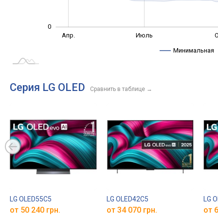
0
Янв. 2025
Окт.
Апр.
Июль
О
L
Минимальная
Серия LG OLED
Сравнить в таблице
→
LG OLED55C5
LG OLED42C5
LG 
от 50 240 грн.
от 34 070 грн.
от 6