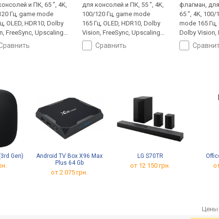
онсолей и ПК, 65 ", 4K,
для консолей и ПК, 55 ", 4K,
флагман, для
120 Гц, game mode
100/120 Гц, game mode
65 ", 4K, 100
Гц, OLED, HDR10, Dolby
165 Гц, OLED, HDR10, Dolby
mode 165 Гц,
n, FreeSync, Upscaling
Vision, FreeSync, Upscaling
Dolby Vision,
, Smart TV, Wi-Fi, Matter,
до 4K, Smart TV, Wi-Fi, Matter,
Upscaling до 
сравнить
сравнить
сравни
ay 2, Google Cast, LAN,
AirPlay 2, Google Cast, LAN,
Fi, Matter, Air
уфер, голосовое
сабвуфер, голосовое
Cast, LAN, с
вление, ассистент, T2-
управление, ассистент, T2-
динамиков, 
ер
тюнер
управление, 
тюнер
(3rd Gen)
Android TV Box X96 Max
LG S70TR
Offi
Plus 64 Gb
рн.
от 12 150 грн.
от
от 2 075 грн.
Цены 