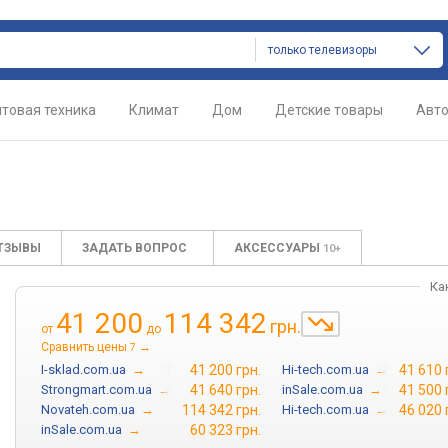
только телевизоры
товая техника
Климат
Дом
Детские товары
Авт
ТЗЫВЫ
ЗАДАТЬ ВОПРОС
АКСЕССУАРЫ
10+
Ка
41 200
114 342
грн.
от
до
Сравнить цены
→
7
I-sklad.com.ua
→
41 200 грн.
Hi-tech.com.ua
→
41 610 
Strongmart.com.ua
→
41 640 грн.
inSale.com.ua
→
41 500 
Novateh.com.ua
→
114 342 грн.
Hi-tech.com.ua
→
46 020 
inSale.com.ua
→
60 323 грн.