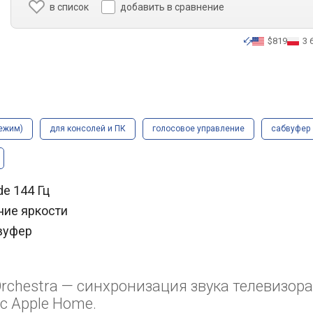
в список
добавить в сравнение
$819
3 
режим)
для консолей и ПК
голосовое управление
сабвуфер
de 144 Гц
ение яркости
бвуфер
chestra — синхронизация звука телевизора
с Apple Home.