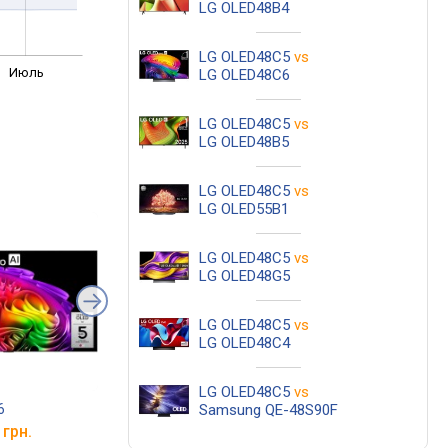
LG OLED48B4
LG OLED48C5
vs
Июль
LG OLED48C6
LG OLED48C5
vs
LG OLED48B5
LG OLED48C5
vs
LG OLED55B1
LG OLED48C5
vs
LG OLED48G5
LG OLED48C5
vs
LG OLED48C4
LG OLED48C5
vs
6
LG OLED48C5
LG OLED55G5
Samsung QE-48S90F
 грн.
от 41 200 грн.
от 60 020 грн.