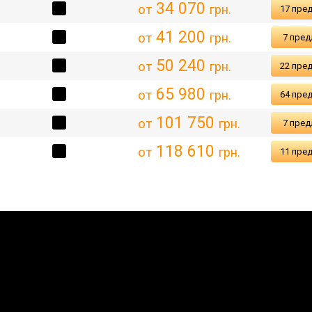
34 070
от
грн.
17 пре
41 200
от
грн.
7 пре
50 240
от
грн.
22 пре
65 980
от
грн.
64 пре
101 750
от
грн.
7 пре
118 610
от
грн.
11 пре