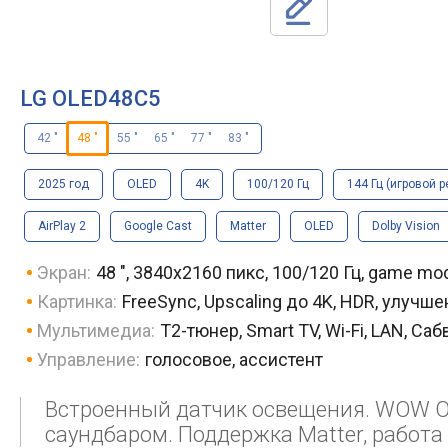
LG OLED48C5
42 "
48 "
55 "
65 "
77 "
83 "
2025 год
OLED
4K
100/120 Гц
144 Гц (игровой 
AirPlay 2
Google Cast
Matter
OLED
Dolby Vision
Экран:
48 ", 3840x2160 пикс, 100/120 Гц, game mo
Картинка:
FreeSync, Upscaling до 4K, HDR, улучш
Мультимедиа:
T2-тюнер, Smart TV, Wi-Fi, LAN, Са
Управление:
голосовое, ассистент
Встроенный датчик освещения. WOW Or
саундбаром. Поддержка Matter, работа 