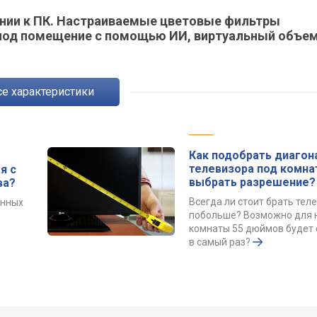
чении к ПК. Настраиваемые цветовые фильтры
а под помещение с помощью ИИ, виртуальный объе
Все характеристики
Как подобрать диагон
телевизора под комна
я с
выбрать разрешение?
ва?
Всегда ли стоит брать тел
енных
побольше? Возможно для
комнаты 55 дюймов будет 
в самый раз?