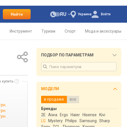
RU
Найти
Украина
Войти
о
Инструмент
Туризм
Спорт
Мода и аксессуары
ПОДБОР ПО ПАРАМЕТРАМ
к купить
МОДЕЛИ
в продаже
все
грн.
Бренды
грн.
2E
Aiwa
Ergo
Haier
Hisense
Kivi
грн.
LG
Mystery
Philips
Samsung
Sharp
Sony
TCL
Thomson
Xiaomi