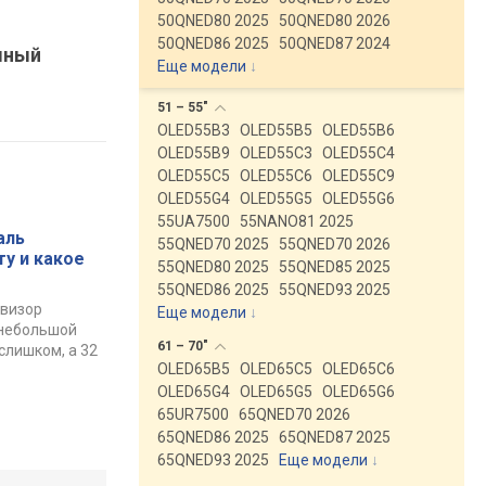
50QNED80 2025
50QNED80 2026
50QNED86 2025
50QNED87 2024
мный
Еще модели
↓
51 –
55"
OLED55B3
OLED55B5
OLED55B6
OLED55B9
OLED55C3
OLED55C4
OLED55C5
OLED55C6
OLED55C9
OLED55G4
OLED55G5
OLED55G6
55UA7500
55NANO81 2025
аль
55QNED70 2025
55QNED70 2026
ту и какое
55QNED80 2025
55QNED85 2025
55QNED86 2025
55QNED93 2025
евизор
Еще модели
↓
 небольшой
61 –
70"
слишком, а 32
OLED65B5
OLED65C5
OLED65C6
OLED65G4
OLED65G5
OLED65G6
65UR7500
65QNED70 2026
65QNED86 2025
65QNED87 2025
65QNED93 2025
Еще модели
↓