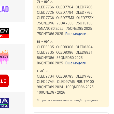
71 –
80"
OLED77B6
OLED77C4
OLED77C5
OLED77C6
OLED77G4
OLED77G5
OLED77G6
OLED77M3
OLED77ZX
75QNED96
75UA7500
75UT8100
75NANO80 2025
75QNED85 2025
75QNED86 2025
Еще модели
↓
81 –
90"
OLED83C5
OLED83C6
OLED83G4
OLED83G5
OLED83G6
OLED88Z1
86QNED86
86QNED80 2025
86QNED86 2025
Еще модели
↓
>
90"
OLED97G4
OLED97G5
OLED97G6
OLED97M4
OLED97M5
98UT9100
98QNED89 2024
100QNED86 2025
100QNED87 2026
Вопросы и пожелания по подбору модели →