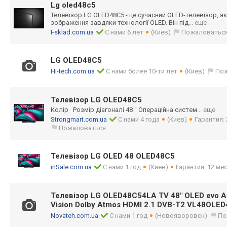
Lg oled48c5
Телевізор LG OLED48C5 - це сучасний OLED-телевізор, як
зображення завдяки технології OLED. Він під
... еще
I-sklad.com.ua
С нами 6 лет
(Киев)
Пожаловатьс
LG OLED48C5
Hi-tech.com.ua
С нами более 10-ти лет
(Киев)
По
Телевізор LG OLED48C5
Колір Розмір діагонал
і 48 " Операційна сист
ем
... еще
Strongmart.com.ua
С нами 4 года
(Киев)
Гарантия: 
Пожаловаться
Телевізор LG OLED 48 OLED48C5
inSale.com.ua
С нами 1 год
(Киев)
Гарантия: 12 мес
Телевізор LG OLED48C54LA TV 48" OLED evo A
Vision Dolby Atmos HDMI 2.1 DVB-T2 VL48OLE
Novateh.com.ua
С нами 1 год
(Новояворовск)
По