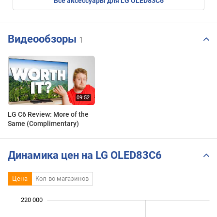
Все аксессуары для LG OLED83C6
Видеообзоры
1
LG C6 Review: More of the
Same (Complimentary)
Динамика цен на LG OLED83C6
Цена
Кол-во магазинов
220 000
 000
 000
 000