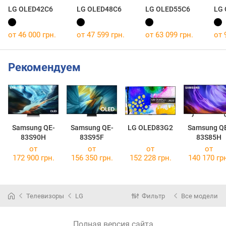
LG OLED42C6
LG OLED48C6
LG OLED55C6
LG
от 46 000 грн.
от 47 599 грн.
от 63 099 грн.
от 
Рекомендуем
Samsung QE-
Samsung QE-
LG OLED83G2
Samsung Q
83S90H
83S95F
83S85H
от
от
от
от
172 900 грн.
156 350 грн.
152 228 грн.
140 170 гр
Телевизоры
LG
Фильтр
Все модели
Полная версия сайта