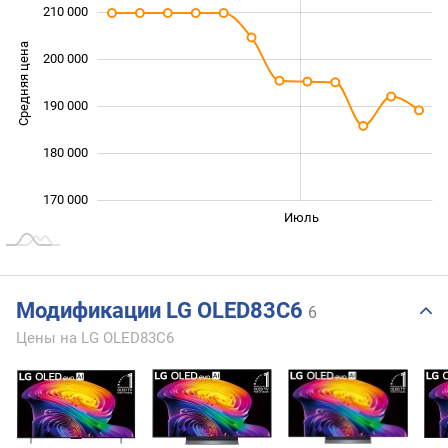
210 000
Средняя цена
200 000
170 000
190 000
180 000
170 000
Июнь
Сент.
Май
Авг.
Июль
L
Модификации LG OLED83C6
6
Цены на LG OLED83C6