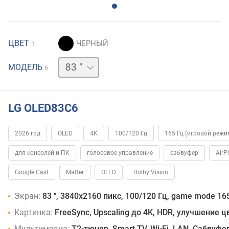
ЦВЕТ
1
42 "
48 "
55 "
65 "
77 "
МОДЕЛЬ
6
LG OLED83C6
2026 год
OLED
4K
100/120 Гц
165 Гц (игровой режи
для консолей и ПК
голосовое управление
сабвуфер
AirP
Google Cast
Matter
OLED
Dolby Vision
Экран:
83 ", 3840x2160 пикс, 100/120 Гц, game mode 16
Картинка:
FreeSync, Upscaling до 4K, HDR, улучшение 
Мультимедиа:
T2-тюнер, Smart TV, Wi-Fi, LAN, Сабвуфе