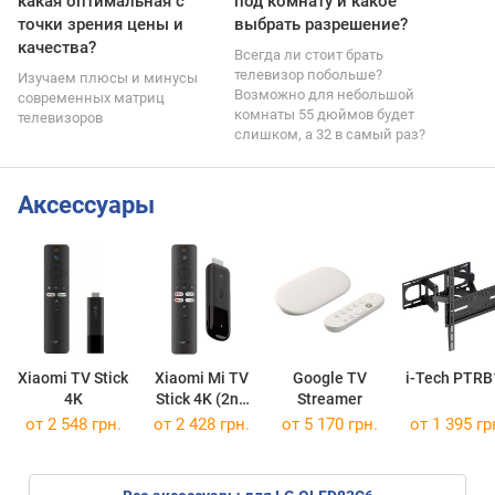
какая оптимальная с
под комнату и какое
точки зрения цены и
выбрать разрешение?
качества?
Всегда ли стоит брать
телевизор побольше?
Изучаем плюсы и минусы
Возможно для небольшой
современных матриц
комнаты 55 дюймов будет
телевизоров
слишком, а 32 в самый раз?
Аксессуары
Xiaomi TV Stick
Xiaomi Mi TV
Google TV
i-Tech PTRB
4K
Stick 4K (2nd
Streamer
Gen)
от 2 548 грн.
от 2 428 грн.
от 5 170 грн.
от 1 395 гр