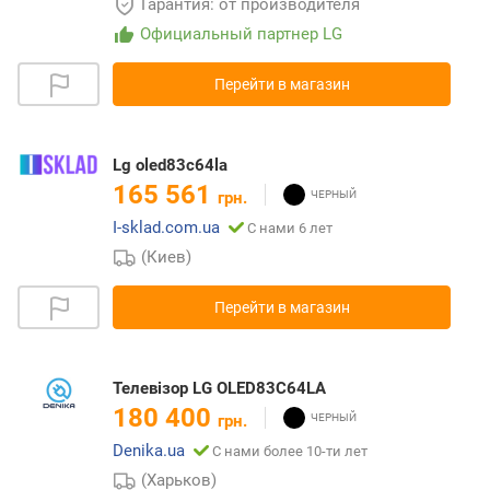
Гарантия: от производителя
Официальный партнер LG
Перейти в магазин
Lg oled83c64la
165 561
грн.
I-sklad.com.ua
С нами 6 лет
(Киев)
Перейти в магазин
Телевізор LG OLED83C64LA
180 400
грн.
Denika.ua
С нами более 10-ти лет
(Харьков)