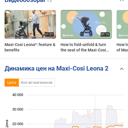
13
Maxi-Cosi Leona²: feature &
How to fold-unfold & turn
How to
benefits
the seat of the Maxi-Cosi
of Ma
Leona² pushchair
pushc
Динамика цен на Maxi-Cosi Leona 2
Цена
Кол-во магазинов
 000
 000
 000
 000
 000
 000
40 000
30 000
Цена
20 000
10 000