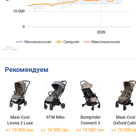
10 000
0
2024
2025
2028
2026
L
Минимальная
Средняя
Максимальная
Рекомендуем
Maxi-Cosi
STM Niko
Bumprider
Maxi-Cosi
Leona 2 Luxe
Connect 3
Oxford Cab
от 18 900 грн.
от 16 560 грн.
от 16 980 грн.
от 18 000 гр