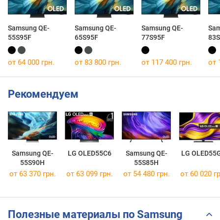
Samsung QE-
Samsung QE-
Samsung QE-
Sam
55S95F
65S95F
77S95F
83S
от 64 000 грн.
от 83 800 грн.
от 117 400 грн.
от 
Рекомендуем
Samsung QE-
LG OLED55C6
Samsung QE-
LG OLED55
55S90H
55S85H
от 63 370 грн.
от 63 099 грн.
от 54 480 грн.
от 60 020 гр
Полезные материалы по Samsung