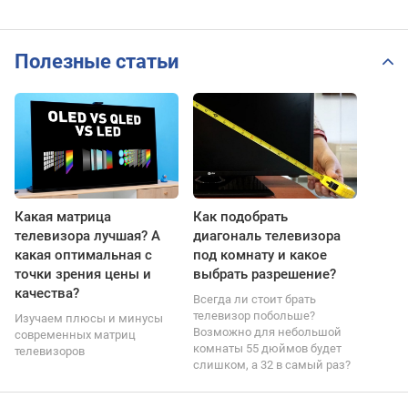
Полезные статьи
Какая матрица
Как подобрать
телевизора лучшая? А
диагональ телевизора
какая оптимальная с
под комнату и какое
точки зрения цены и
выбрать разрешение?
качества?
Всегда ли стоит брать
телевизор побольше?
Изучаем плюсы и минусы
Возможно для небольшой
современных матриц
комнаты 55 дюймов будет
телевизоров
слишком, а 32 в самый раз?