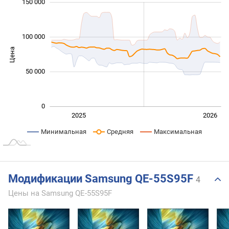
 000
 000
 000
 000
 000
 000
 000
 000
150 000
100 000
Цена
100 000
50 000
0
Янв. 2025
Июль
2027
2025
2026
L
Минимальная
Средняя
Максимальная
Модификации Samsung QE-55S95F
4
Цены на Samsung QE-55S95F