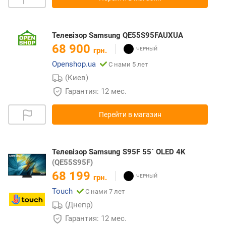
Телевізор Samsung QE55S95FAUXUA
68 900
грн.
Openshop.ua
С нами 5 лет
(Киев)
Гарантия: 12 мес.
Перейти в магазин
Телевізор Samsung S95F 55` OLED 4K
(QE55S95F)
68 199
грн.
Touch
С нами 7 лет
(Днепр)
Гарантия: 12 мес.