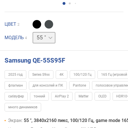
ЦВЕТ
2
65 "
77 "
83 "
МОДЕЛЬ
4
Samsung QE-55S95F
2025 год
Series S9xx
4K
100/120 Гц
165 Гц (игровой
флагман
для консолей и ПК
Pantone
голосовое управле
сабвуфер
тонкий
AirPlay 2
Matter
OLED
HDR10
много динамиков
Экран:
55 ", 3840x2160 пикс, 100/120 Гц, game mode 16