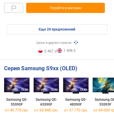
Перейти в магазин
eще
20
предложений
Цены в других странах
1 498 £
5 467 zł
Серия Samsung S9хх (OLED)
Samsung QE-
Samsung QE-
Samsung QE-
Samsung Q
55S90F
65S90F
48S90F
55S95F
от 40 770 грн.
от 60 848 грн.
от 37 770 грн.
от 64 000 гр