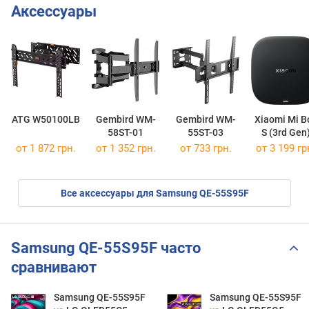
Аксессуары
ATG W50100LB
Gembird WM-
Gembird WM-
Xiaomi Mi B
58ST-01
55ST-03
S (3rd Gen
от 1 872 грн.
от 1 352 грн.
от 733 грн.
от 3 199 гр
Все аксессуары для Samsung QE-55S95F
Samsung QE-55S95F часто
сравнивают
Samsung QE-55S95F
Samsung QE-55S95F