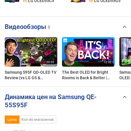
vs
LG OLED55C5
vs
LG OLED55G5
Видеообзоры
8
Samsung S95F QD-OLED TV
The Best OLED for Bright
Samsu
Review (vs LG G5 &
Rooms is Back & Better |
OLED: 
Samsung S95D)
Samsung S95F First Look
than 
Динамика цен на Samsung QE-
55S95F
Цена
Кол-во магазинов