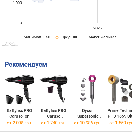
1 000
0
2024
2025
2028
2026
L
Минимальная
Средняя
Максимальная
Рекомендуем
BaByliss PRO
BaByliss PRO
Dyson
Prime Techn
Caruso Ion
Caruso
Supersonic
PHD 1659 Ul
BAB6510IR
BAB6520R
HD08
Elite
от 2 098 грн.
от 1 740 грн.
от 10 986 грн.
от 1 550 гр