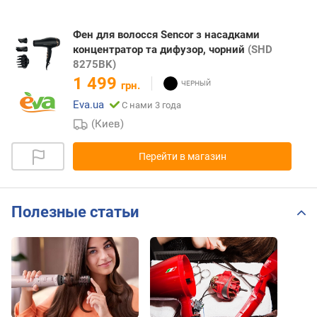
Фен для волосся Sencor з насадками
концентратор та дифузор, чорний
(SHD
8275BK)
1 499
грн.
Eva.ua
С нами 3 года
(Киев)
Перейти в магазин
Полезные статьи