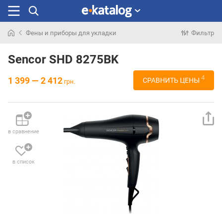
Фены и приборы для укладки
Фильтр
Искали
раньше
Sencor SHD 8275BK
4
1 399 — 2 412
СРАВНИТЬ ЦЕНЫ
грн.
в сравнение
в список