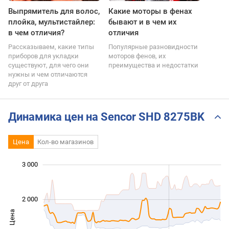
Выпрямитель для волос,
Какие моторы в фенах
плойка, мультистайлер:
бывают и в чем их
в чем отличия?
отличия
Рассказываем, какие типы
Популярные разновидности
приборов для укладки
моторов фенов, их
существуют, для чего они
преимущества и недостатки
нужны и чем отличаются
друг от друга
Динамика цен на Sencor SHD 8275BK
Цена
Кол-во магазинов
3 000
 000
 000
 500
 000
-500
500
2 000
Цена
1 000