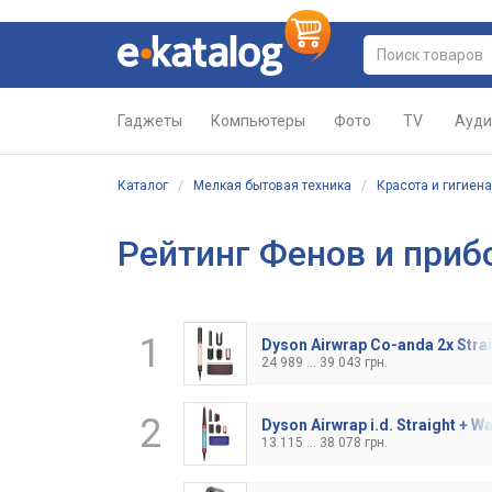
Гаджеты
Компьютеры
Фото
TV
Ауди
Каталог
/
Мелкая бытовая техника
/
Красота и гигиена
Рейтинг Фенов и приб
1
Dyson Airwrap Co-anda 2x Stra
24 989 ... 39 043 грн.
2
Dyson Airwrap i.d. Straight + W
13 115 ... 38 078 грн.