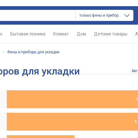
только фены и приборы для укладки
о
Бытовая техника
Климат
Дом
Детские товары
А
/
Фены и приборы для укладки
оров для укладки
Авг
ight + Wavy HS09
avy HS08
6