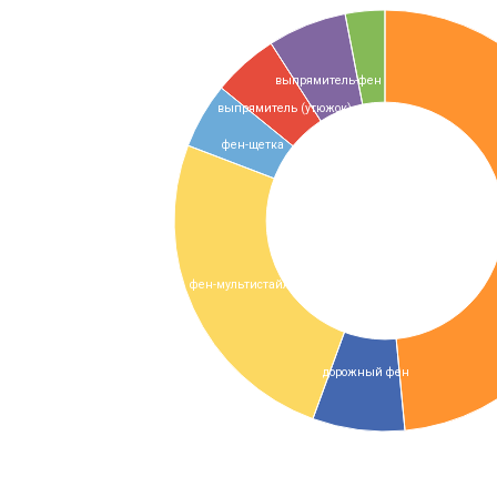
выпрямитель-фен
выпрямитель (утюжок)
фен-щетка
фен-мультистайлер
дорожный фен