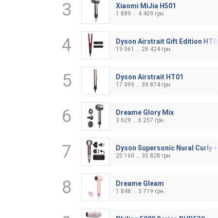
3
Xiaomi MiJia H501
1 889 ... 4 409 грн.
4
Dyson Airstrait Gift Edition HT0
19 061 ... 28 424 грн.
5
Dyson Airstrait HT01
17 999 ... 39 874 грн.
6
Dreame Glory Mix
3 629 ... 6 257 грн.
7
Dyson Supersonic Nural Curly + 
20 160 ... 35 828 грн.
8
Dreame Gleam
1 848 ... 3 719 грн.