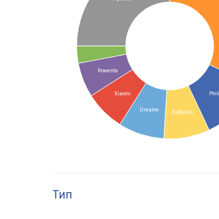
Rowenta
Xiaomi
Phil
Dreame
BaByliss
Тип