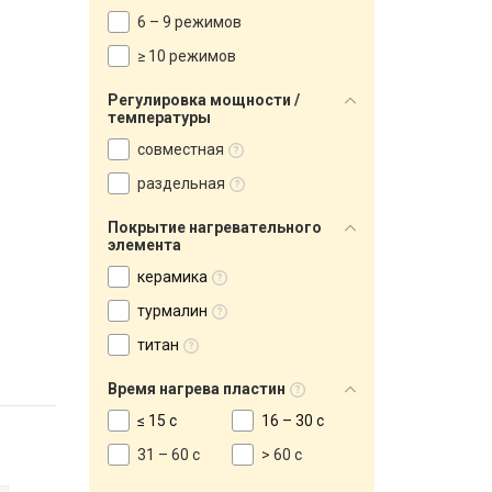
6 – 9 режимов
≥ 10 режимов
Регулировка мощности /
температуры
совместная
раздельная
Покрытие нагревательного
элемента
керамика
турмалин
титан
Время нагрева пластин
≤ 15 с
16 – 30 с
31 – 60 с
> 60 с