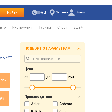
RU
Найти
Украина
Войти
вто
Инструмент
Туризм
Спорт
Еще+
ПОДБОР ПО ПАРАМЕТРАМ
уст, 2026
Цена
от
до
грн.
6.9%
Производители
.9%
Adler
Ardesto
BaByliss
Cecotec