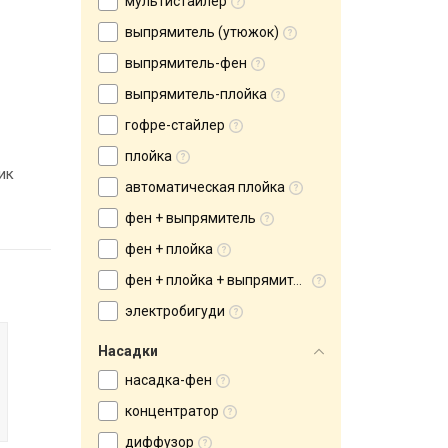
мультистайлер
выпрямитель (утюжок)
выпрямитель-фен
выпрямитель-плойка
гофре-стайлер
плойка
ик
автоматическая плойка
фен + выпрямитель
фен + плойка
фен + плойка + выпрямитель
электробигуди
Насадки
насадка-фен
концентратор
диффузор