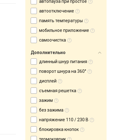
автопауза при простое
автоотключение
память температуры
мобильное приложение
самоочистка
Дополнительно
длинный шнур питания
поворот шнура на 360°
дисплей
съемная решетка
зажим
без зажима
напряжение 110 / 230 В
блокировка кнопок
термоковрик