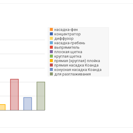
насадка-фен
концентратор
диффузор
насадка-гребень
выпрямитель
плоская щетка
круглая щетка
прямая (круглая) плойка
прямая насадка Коанда
конусная насадка Коанда
для разглаживания