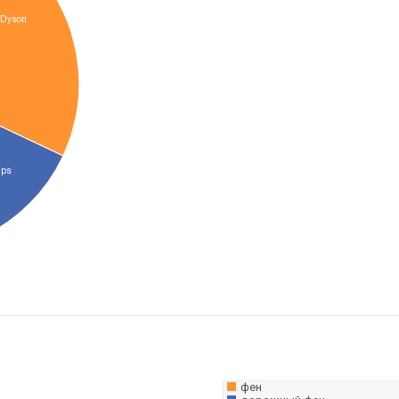
Dyson
ips
фен