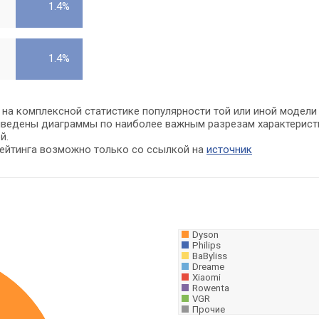
1.4%
1.4%
 на комплексной статистике популярности той или иной модели
риведены диаграммы по наиболее важным разрезам характерист
й.
рейтинга возможно только со ссылкой на
источник
Dyson
Philips
BaByliss
Dreame
Xiaomi
Rowenta
VGR
Прочие