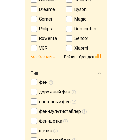
Dreame
Dyson
Gemei
Magio
Philips
Remington
Rowenta
Sencor
VGR
Xiaomi
Все бренды
Рейтинг брендов
Тип
фен
дорожный фен
настенный фен
фен-мультистайлер
фен-щетка
щетка