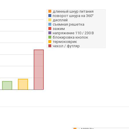
длинный шнур питания
поворот шнура на 360°
дисплей
съемная решетка
зажим
напряжение 110 / 230 В
блокировка кнопок
термоковрик
чехол / футляр