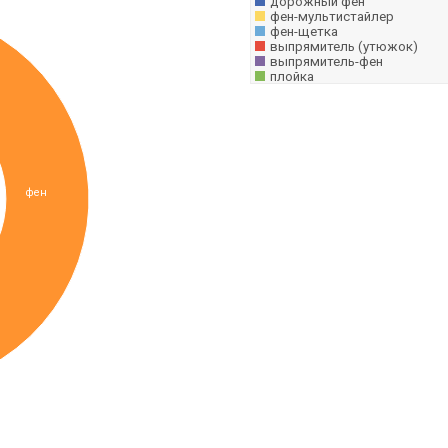
дорожный фен
фен-мультистайлер
фен-щетка
выпрямитель (утюжок)
выпрямитель-фен
плойка
фен