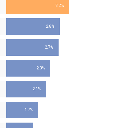
3.2%
1
2.8%
2.7%
2.3%
Coily Gift Edition HD16
2.1%
1.7%