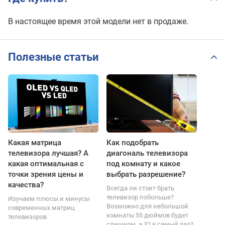
В настоящее время этой модели нет в продаже.
Полезные статьи
Какая матрица
Как подобрать
телевизора лучшая? А
диагональ телевизора
какая оптимальная с
под комнату и какое
точки зрения цены и
выбрать разрешение?
качества?
Всегда ли стоит брать
телевизор побольше?
Изучаем плюсы и минусы
Возможно для небольшой
современных матриц
комнаты 55 дюймов будет
телевизоров
слишком, а 32 в самый раз?