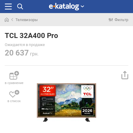
Телевизоры
Фильтр
Искали
раньше
TCL 32A400 Pro
Ожидается в продаже
20 637
грн.
в сравнение
в список