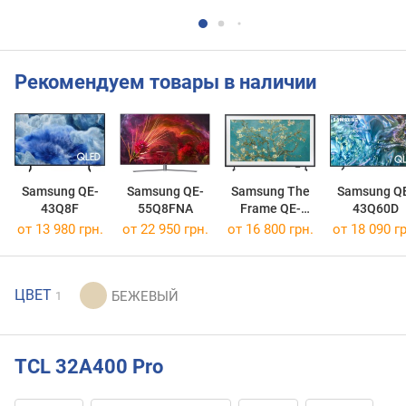
Рекомендуем товары в наличии
Samsung QE-
Samsung QE-
Samsung The
Samsung Q
43Q8F
55Q8FNA
Frame QE-
43Q60D
32LS03C
от 13 980 грн.
от 22 950 грн.
от 16 800 грн.
от 18 090 гр
ЦВЕТ
1
TCL 32A400 Pro