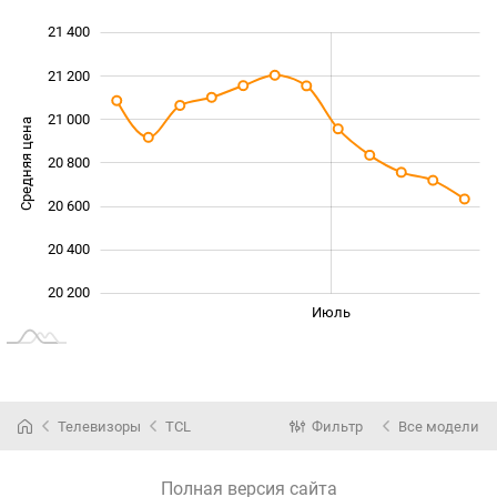
21 400
 800
 000
 600
21 200
21 000
Средняя цена
20 800
20 200
20 600
20 400
20 200
Июнь
Сент.
Май
Авг.
Июль
L
Телевизоры
TCL
Фильтр
Все модели
Полная версия сайта