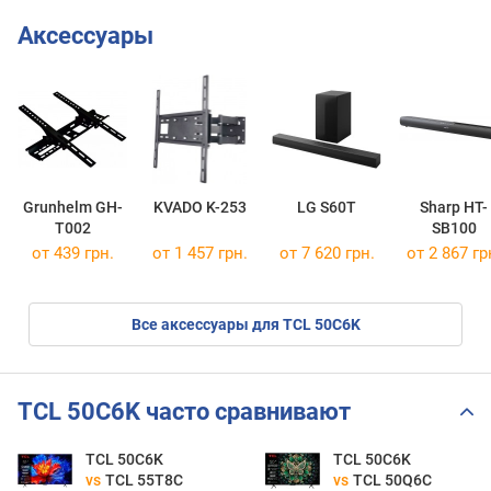
Аксессуары
Grunhelm GH-
KVADO K-253
LG S60T
Sharp HT-
T002
SB100
от 439 грн.
от 1 457 грн.
от 7 620 грн.
от 2 867 гр
Все аксессуары для TCL 50C6K
TCL 50C6K часто сравнивают
TCL 50C6K
TCL 50C6K
vs
TCL 55T8C
vs
TCL 50Q6C