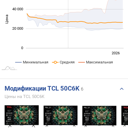
40 000
Цена
10 000
20 000
0
Июль
2027
2025
2026
L
Минимальная
Средняя
Максимальная
Модификации TCL 50C6K
6
Цены на TCL 50C6K