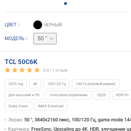
ЦВЕТ
1
55 "
65 "
75 "
85 "
98 "
МОДЕЛЬ
6
TCL 50C6K
5.0 /
1
отзыв
2025 год
4K
100/120 Гц
144 Гц (игровой режим)
для консолей и ПК
голосовое управление
QLED
HDR10+
Dolby Vision
IMAX Enhanced
Экран:
50 ", 3840x2160 пикс, 100/120 Гц, game mode 144
Картинка:
FreeSync, Upscaling до 4K, HDR, улучшение 