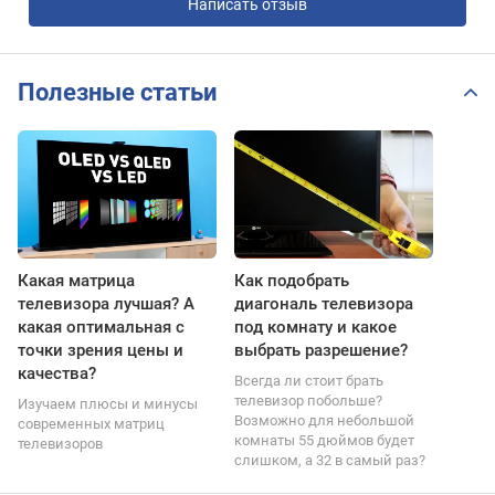
Написать отзыв
Полезные статьи
Какая матрица
Как подобрать
телевизора лучшая? А
диагональ телевизора
какая оптимальная с
под комнату и какое
точки зрения цены и
выбрать разрешение?
качества?
Всегда ли стоит брать
телевизор побольше?
Изучаем плюсы и минусы
Возможно для небольшой
современных матриц
комнаты 55 дюймов будет
телевизоров
слишком, а 32 в самый раз?