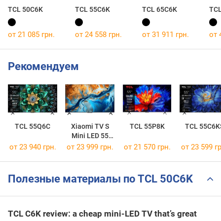
TCL 50C6K
TCL 55C6K
TCL 65C6K
TCL
от 21 085 грн.
от 24 558 грн.
от 31 911 грн.
от 
Рекомендуем
TCL 55Q6C
Xiaomi TV S
TCL 55P8K
TCL 55C6K
Mini LED 55
2025
от 23 940 грн.
от 23 999 грн.
от 21 570 грн.
от 23 599 гр
Полезные материалы по TCL 50C6K
TCL C6K review: a cheap mini-LED TV that’s great