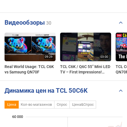
Видеообзоры
30
Real World Usage: TCL C6K
TCL C6K / Q6C 55” Mini LED
TCL C
vs Samsung QN70F
TV – First Impressions!
QN70F
Brightness, Contrast & Real-
THESE
World Issues
YOU 
Динамика цен на TCL 50C6K
Цена
Кол-во магазинов
Спрос
Цена&Спрос
60 000
 000
 000
 000
 000
 000
 000