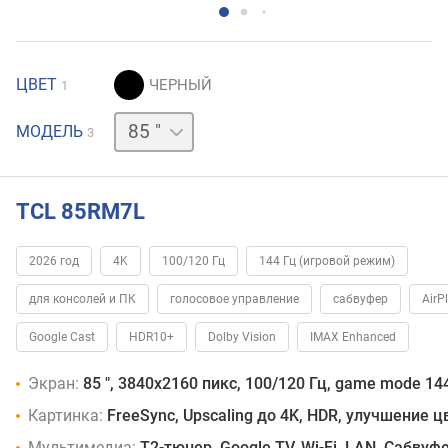
ЦВЕТ
1
65 "
75 "
МОДЕЛЬ
3
TCL 85RM7L
2026 год
4K
100/120 Гц
144 Гц (игровой режим)
для консолей и ПК
голосовое управление
сабвуфер
AirP
Google Cast
HDR10+
Dolby Vision
IMAX Enhanced
Экран:
85 ", 3840x2160 пикс, 100/120 Гц, game mode 14
Картинка:
FreeSync, Upscaling до 4K, HDR, улучшение 
Мультимедиа:
T2-тюнер, Google TV, Wi-Fi, LAN, Сабвуф