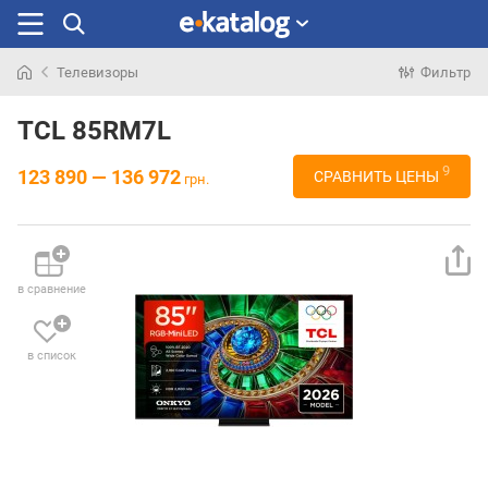
Телевизоры
Фильтр
Искали
раньше
TCL 85RM7L
9
123 890 — 136 972
СРАВНИТЬ ЦЕНЫ
грн.
в сравнение
в список