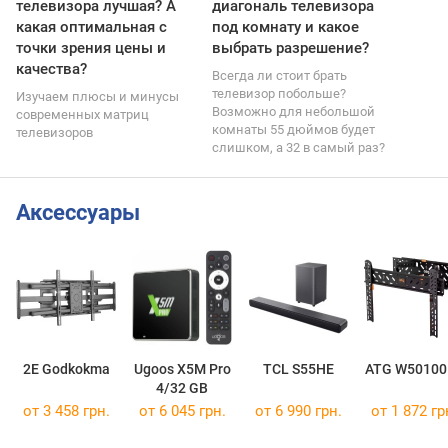
телевизора лучшая? А
диагональ телевизора
какая оптимальная с
под комнату и какое
точки зрения цены и
выбрать разрешение?
качества?
Всегда ли стоит брать
телевизор побольше?
Изучаем плюсы и минусы
Возможно для небольшой
современных матриц
комнаты 55 дюймов будет
телевизоров
слишком, а 32 в самый раз?
Аксессуары
2E Godkokma
Ugoos X5M Pro
TCL S55HE
ATG W50100
4/32 GB
от 3 458 грн.
от 6 045 грн.
от 6 990 грн.
от 1 872 гр