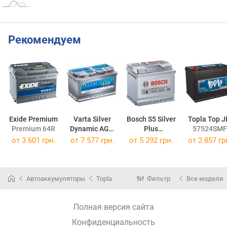
Рекомендуем
Exide Premium
Varta Silver
Bosch S5 Silver
Topla Top J
Premium 64R
Dynamic AGM
Plus
57524SMF
80R
585 200 080
от
3 601 грн.
от
7 577 грн.
от
5 292 грн.
от
2 857 гр
Автоаккумуляторы
Topla
Фильтр
Все модели
Полная версия сайта
Конфиденциальность