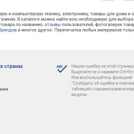
вую и компьютерную технику, электронику, товары для дома и 
газинах. В каталоге можно найти всю необходимую для выбо
к товара по названию,
отзывы
пользователей, фотогалереи товар
 брендов
и многое другое. Перепечатка любых материалов тольк
х странах
Нашли ошибку на этой страниц
Выделите ее и нажмите Ctrl+Ent
Или воспользуйтесь функцией
"Сообщить об ошибке в описан
ания
таблицей с параметрами конк
модели.