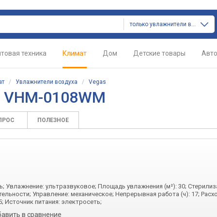
только увлажнители воздуха
товая техника
Климат
Дом
Детские товары
Авт
ат
/
Увлажнители воздуха
/
Vegas
as VHM-0108WM
ПРОС
ПОЛЕЗНОЕ
; Увлажнение: ультразвуковое; Площадь увлажнения (м²): 30; Стерилиз
льности; Управление: механическое; Непрерывная работа (ч): 17; Расх
25; Источник питания: электросеть;
бавить в сравнение