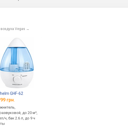
 воздуха Vegas
→
helm GHF-62
99 грн.
жнитель,
развуковой, до 20 м²,
л/ч, бак 2.6 л, до 9 ч
оты