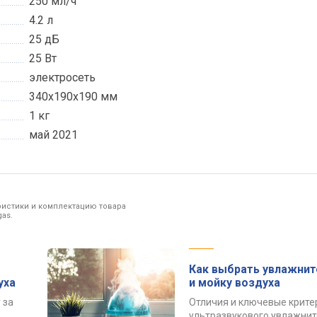
250 мл/ч
4.2 л
25 дБ
25 Вт
электросеть
340x190x190 мм
1 кг
май 2021
ристики и комплектацию товара
as.
Как выбрать увлажнит
уха
и мойку воздуха
 за
Отличия и ключевые крите
ультразвукового увлажнит