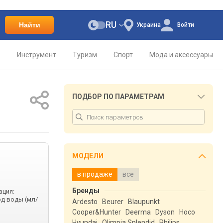
RU
Найти
Украина
Войти
о
Инструмент
Туризм
Спорт
Мода и аксессуары
ПОДБОР ПО ПАРАМЕТРАМ
МОДЕЛИ
в продаже
все
Бренды
ация:
од воды (мл/
Ardesto
Beurer
Blaupunkt
Cooper&Hunter
Deerma
Dyson
Hoco
Hyundai
Olimpia Splendid
Philips