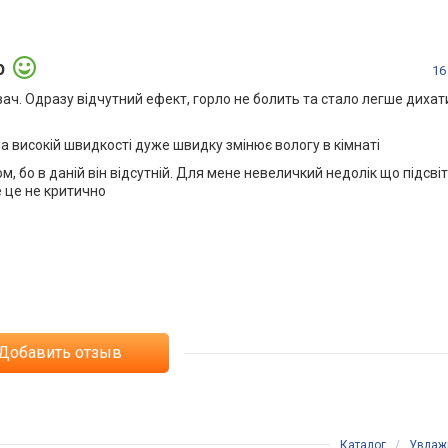
р
16
ач. Одразу відчутний ефект, горло не болить та стало легше дихат
на високій швидкості дуже швидку змінює вологу в кімнаті
 бо в даній він відсутній. Для мене невеличкий недолік що підсвіт
 це не критично
Добавить отзыв
Каталог
/
Увлаж