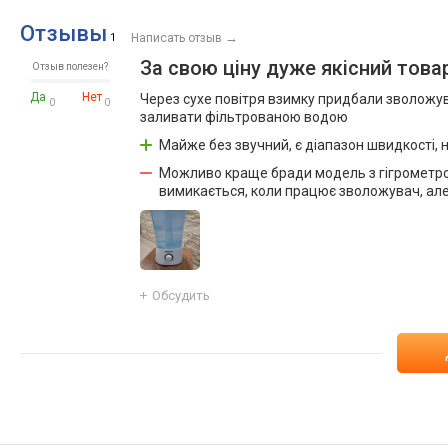
Отзывы
→
1
Написать отзыв
За свою ціну дуже якісний това
Отзыв полезен?
Да
Нет
Через сухе повітря взимку придбали зволожув
0
0
заливати фільтрованою водою
Майже без звучний, є діапазон швидкості, 
Можливо краще бради модель з гігрометром,
вимикається, коли працює зволожувач, але
Обсудить