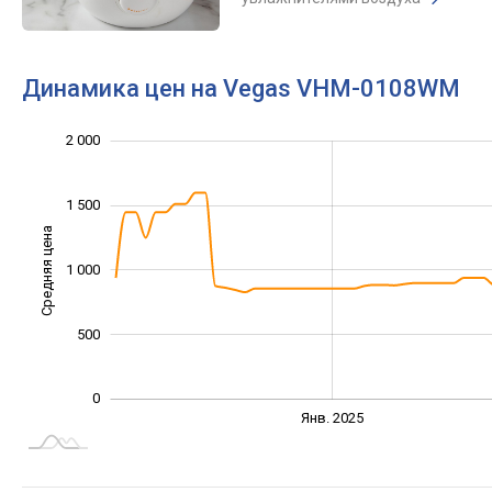
Динамика цен на Vegas VHM-0108WM
2 000
-1 000
2 500
-500
1 500
Средняя цена
1 000
1 000
500
0
Июль
Июль
Апр.
Апр.
Окт.
Окт.
Янв. 2025
L