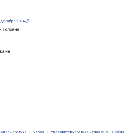
 декабря 2024
и. Головне
ка не
нители воздуха
/
Vegas
/
Увлажнитель воздуха Vegas VHM-0108WM