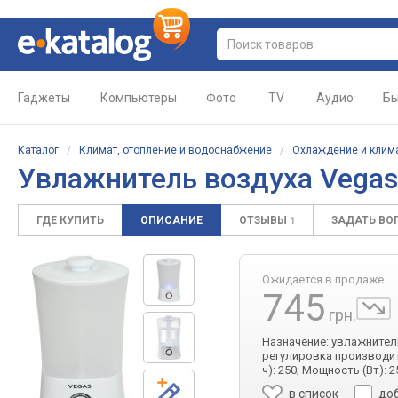
Гаджеты
Компьютеры
Фото
TV
Аудио
Бы
Каталог
/
Климат, отопление и водоснабжение
/
Охлаждение и клим
Увлажнитель воздуха Veg
ГДЕ КУПИТЬ
ОПИСАНИЕ
ОТЗЫВЫ
ЗАДАТЬ ВО
1
Ожидается в продаже
745
грн.
Назначение: увлажнитель
регулировка производите
ч): 250; Мощность (Вт): 
в список
до