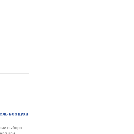
ель воздуха
рии выбора
еля или