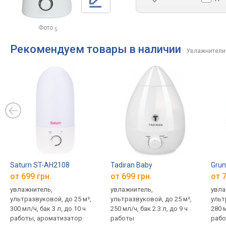
Фото
5
Рекомендуем товары в наличии
Увлажнители
Saturn ST-AH2108
Tadiran Baby
Grun
от 699 грн.
от 699 грн.
от 7
увлажнитель,
увлажнитель,
увла
ультразвуковой, до 25 м²,
ультразвуковой, до 25 м²,
ульт
300 мл/ч, бак 3 л, до 10 ч
250 мл/ч, бак 2.3 л, до 9 ч
280 м
работы, ароматизатор
работы
раб