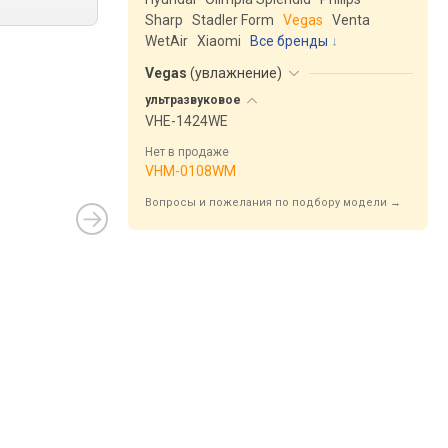
Sharp
Stadler Form
Vegas
Venta
WetAir
Xiaomi
Все бренды
Vegas
(
увлажнение
)
ультразвуковое
VHE-1424WE
Нет в продаже
VHM-0108WM
Вопросы и пожелания по подбору модели →