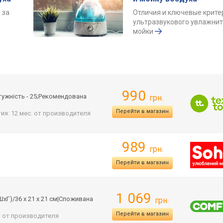
 за
Отличия и ключевые крите
ультразвукового увлажнит
мойки
990
ужність - 25;Рекомендован
а
грн.
Перейти в магазин
ия: 12 мес. от производителя
989
грн.
Перейти в магазин
1 069
ШхГ)/36 х 21 х 21 см|Споживана
грн.
Перейти в магазин
: от производителя