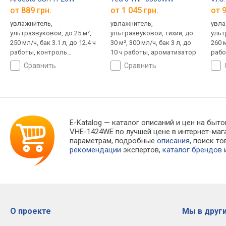
от 889 грн.
от 1 045 грн.
от 9
увлажнитель,
увлажнитель,
увла
ультразвуковой, до 25 м²,
ультразвуковой, тихий, до
ульт
250 мл/ч, бак 3.1 л, до 12.4 ч
30 м², 300 мл/ч, бак 3 л, до
260 м
работы, контроль
10 ч работы, ароматизатор
рабо
влажности (гигростат),
сравнить
сравнить
верхний долив
E-Katalog
— каталог описаний и цен на быто
VHE-1424WE по лучшей цене в интернет-ма
параметрам, подробные
описания
, поиск т
рекомендации
экспертов,
каталог брендов
и
О проекте
Мы в други