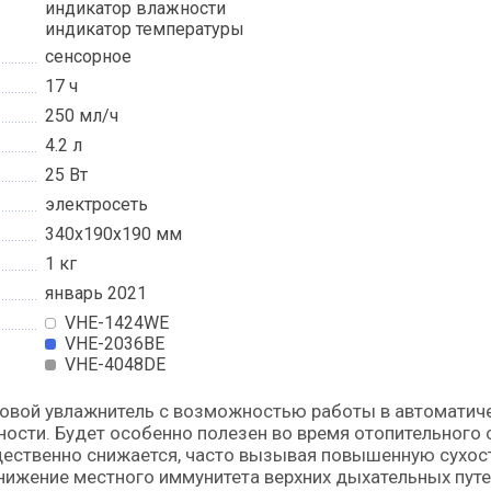
индикатор влажности
индикатор температуры
сенсорное
17 ч
250 мл/ч
4.2 л
25 Вт
электросеть
340x190x190 мм
1 кг
январь 2021
VHE-1424WE
VHE-2036BE
VHE-4048DE
сти. Будет особенно полезен во время отопительного 
щественно снижается, часто вызывая повышенную сухос
нижение местного иммунитета верхних дыхательных путе