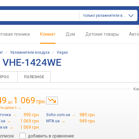
только увлажнители воздуха
товая техника
Климат
Дом
Детские товары
Авт
ат
/
Увлажнители воздуха
/
Vegas
s VHE-1424WE
ПРОС
ПОЛЕЗНОЕ
Ка
49
1 069
грн.
до
ть цены
→
5
точка
→
990 грн.
Soho.com.ua
→
989 грн.
.ua
→
1 069 грн.
MTA.ua
→
949 грн.
a.ua
→
1 069 грн.
 список
добавить в сравнение