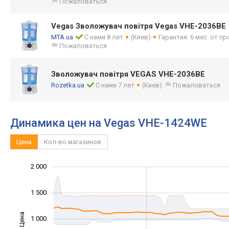
Пожаловаться
Vegas Зволожувач повітря Vegas VHE-2036BE
MTA.ua
С нами 8 лет
(Киев)
Гарантия: 6 мес. от п
Пожаловаться
Зволожувач повітря VEGAS VHE-2036BE
Rozetka.ua
С нами 7 лет
(Киев)
Пожаловаться
Динамика цен на Vegas VHE-1424WE
Цена
Кол-во магазинов
2 000
-1 000
2 500
-500
1 500
Цена
1 000
1 000