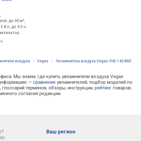
.
от 1 190 грн.
от 699 грн.
,
увлажнитель,
увлажнитель,
ой, до 30 м²,
ультразвуковой, до 30 м²,
ультразвуковой, до 2
2.8 л, до 9.3 ч
75 м³/ч, 246 мл/ч, бак 3.2 л,
300 мл/ч, бак 3 л, до 
матизатор
до 13 ч работы,
работы, ароматизат
ароматизатор, ночной
ть
сравнить
сравнить
режим
жнители воздуха
/
Vegas
/
Увлажнитель воздуха Vegas VHE-1424WE
офиса. Мы знаем, где купить увлажнители воздуха Vegas
а информацию —
сравнение
увлажнителей, подбор моделей по
 глоссарий терминов, обзоры, инструкции,
рейтинг
товаров,
менного согласия редакции.
Ваш регион
е?
er.