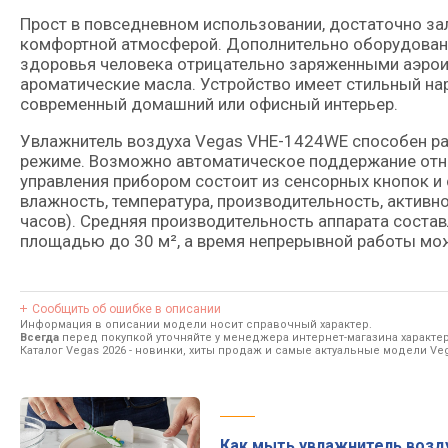
Прост в повседневном использовании, достаточно зал
комфортной атмосферой. Дополнительно оборудован
здоровья человека отрицательно заряженными аэрои
ароматические масла. Устройство имеет стильный на
современный домашний или офисный интерьер.
Увлажнитель воздуха Vegas VHE-1424WE способен раб
режиме. Возможно автоматическое поддержание отно
управления прибором состоит из сенсорных кнопок и
влажность, температура, производительность, активн
часов). Средняя производительность аппарата соста
площадью до 30 м², а время непрерывной работы мож
Сообщить об ошибке в описании
Информация в описании модели носит справочный характер.
Всегда
перед покупкой уточняйте у менеджера интернет-магазина характе
Каталог Vegas 2026
- новинки, хиты продаж и самые актуальные модели Veg
Как мыть увлажнитель возд