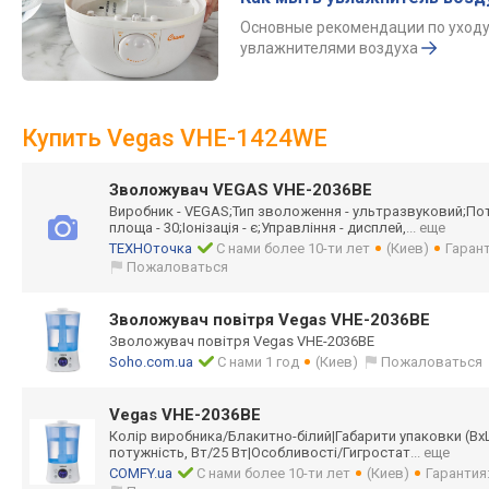
Основные рекомендации по уходу
увлажнителями воздуха
Купить Vegas VHE-1424WE
Зволожувач VEGAS VHE-2036BE
Виробник - VEGAS;Тип зволоження - ультразвуковий;
Пот
площа - 30;Іонізація - є;Управління - дисплей,
... еще
ТЕХНОточка
С нами более 10-ти лет
(Киев)
Гарант
Пожаловаться
Зволожувач повітря Vegas VHE-2036BE
Зволожувач повітря Vegas VHE-2036BE
Soho.com.ua
С нами 1 год
(Киев)
Пожаловаться
Vegas VHE-2036BE
Колір виробника/Блаки
тно-білий|Габар
ити упаковки (Вх
потужність, Вт/25 Вт|Особливості/
Гигростат
... еще
COMFY.ua
С нами более 10-ти лет
(Киев)
Гарантия