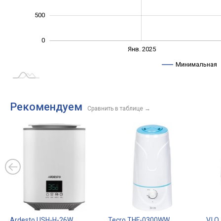
500
0
Янв. 2027
Июль
Янв. 2025
L
Минимальная
Рекомендуем
Сравнить в таблице
→
Ardesto USH-H-26W
Tecro THF-0300WW
V.I.O