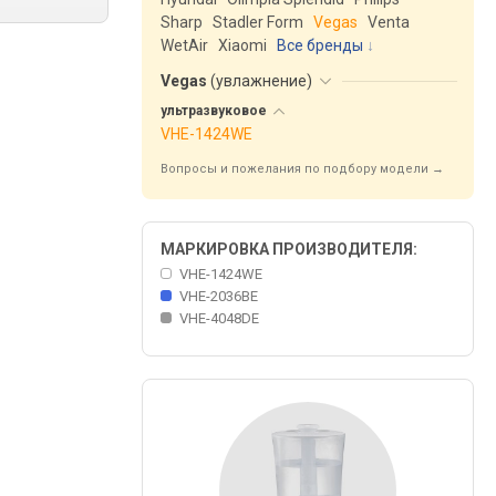
Sharp
Stadler Form
Vegas
Venta
WetAir
Xiaomi
Все бренды
Vegas
(
увлажнение
)
ультразвуковое
VHE-1424WE
Вопросы и пожелания по подбору модели →
МАРКИРОВКА ПРОИЗВОДИТЕЛЯ:
VHE-1424WE
VHE-2036BE
VHE-4048DE