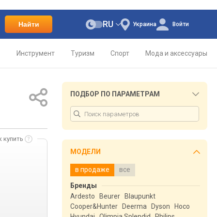
RU
Найти
Украина
Войти
о
Инструмент
Туризм
Спорт
Мода и аксессуары
ПОДБОР ПО ПАРАМЕТРАМ
к купить
МОДЕЛИ
в продаже
все
Бренды
Ardesto
Beurer
Blaupunkt
Cooper&Hunter
Deerma
Dyson
Hoco
Hyundai
Olimpia Splendid
Philips