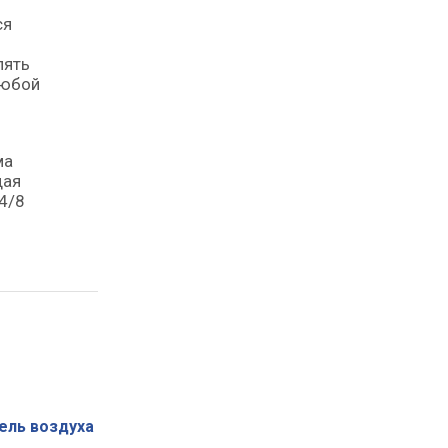
ся
лять
любой
ма
щая
4/8
ель воздуха