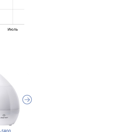
Июль
H-5800
ETA Airo 0628 90000
Saturn ST-AH2108