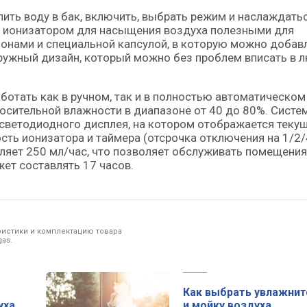
ить воду в бак, включить, выбрать режим и наслаждать
 ионизатором для насыщения воздуха полезными для
онами и специальной капсулой, в которую можно добав
ружный дизайн, который можно без проблем вписать в 
отать как в ручном, так и в полностью автоматическом
сительной влажности в диапазоне от 40 до 80%. Систе
 светодиодного дисплея, на котором отображается теку
ость ионизатора и таймера (отсрочка отключения на 1/2/
вляет 250 мл/час, что позволяет обслуживать помещения
ет составлять 17 часов.
ристики и комплектацию товара
as.
Как выбрать увлажнит
уха
и мойку воздуха