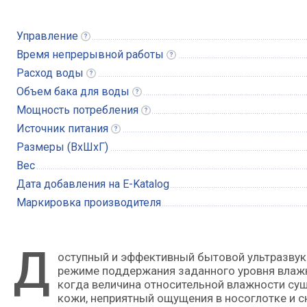
Управление
Время непрерывной
работы
Расход
воды
Объем бака для
воды
Мощность
потребления
Источник
питания
Размеры (ВхШхГ)
Вес
Дата добавления на E-Katalog
Маркировка производителя
Д
оступный и эффективный бытовой ультразвуковой увлажнитель с возможностью работы в автоматическом
режиме поддержания заданного уровня влажно
когда величина относительной влажности су
кожи, неприятный ощущения в носоглотке и с