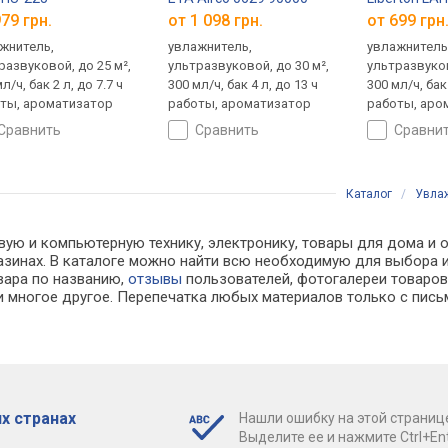
79 грн.
от 1 098 грн.
от 699 грн
жнитель,
увлажнитель,
увлажнитель
развуковой, до 25 м²,
ультразвуковой, до 30 м²,
ультразвуков
л/ч, бак 2 л, до 7.7 ч
300 мл/ч, бак 4 л, до 13 ч
300 мл/ч, бак 
ты, ароматизатор
работы, ароматизатор
работы, аро
сравнить
сравнить
сравни
Каталог
/
Увла
вую и компьютерную технику, электронику, товары для дома и 
газинах. В каталоге можно найти всю необходимую для выбор
овара по названию,
отзывы
пользователей, фотогалереи товаров,
 многое другое. Перепечатка любых материалов только с пись
х странах
Нашли ошибку на этой страниц
Выделите ее и нажмите Ctrl+Ent