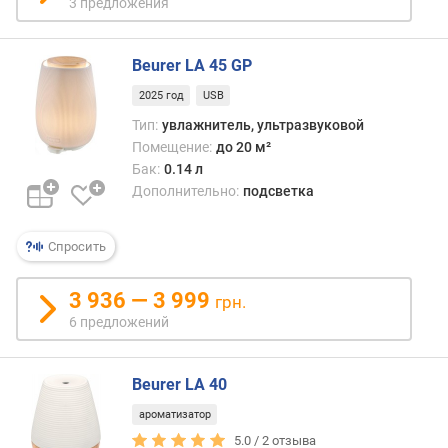
3 предложения
E
P
A
Beurer LA 45 GP
-
2025 год
USB
ф
и
Тип:
увлажнитель, ультразвуковой
л
Помещение:
до 20 м²
ь
Бак:
0.14 л
т
Дополнительно:
подсветка
р
у
Спросить
п
р
3 936 — 3 999
грн.
а
6 предложений
в
л
е
Beurer LA 40
н
и
ароматизатор
е
5.0 /
2
отзыва