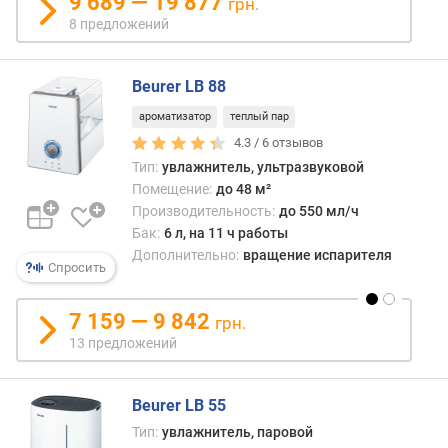
9 689 — 19 877
грн.
л
8 предложений
е
н
и
Beurer LB 88
я
ароматизатор
теплый пар
п
4.3 /
6
отзывов
о
Тип:
увлажнитель, ультразвуковой
к
Помещение:
до 48 м²
о
Производительность:
до 550 мл/ч
л
Бак:
6 л, на 11 ч работы
и
Дополнительно:
вращение испарителя
ч
Спросить
е
с
7 159 — 9 842
грн.
т
13 предложений
в
у
п
Beurer LB 55
р
е
Тип:
увлажнитель, паровой