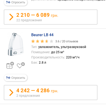
Спросить
л
о
щ
2 210 — 6 089
грн.
а
22 предложения
д
ь
п
Beurer LB 44
о
3.6 /
20
отзывов
м
Тип:
увлажнитель, ультразвуковой
е
Помещение:
до 25 м²
щ
Производительность:
220 м³/ч
е
Бак:
2.8 л
н
и
я
Спросить
(
у
в
4 242 — 4 286
грн.
л
2 предложения
а
ж