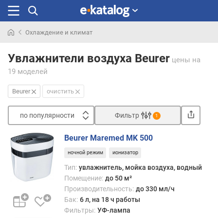
Охлаждение и климат
Искали
раньше
Увлажнители воздуха Beurer
цены
на
19 моделей
Beurer
очистить
по популярности
Фильтр
1
Сортировать
Beurer Maremed MK 500
п
ночной режим
ионизатор
о
п
Тип:
увлажнитель, мойка воздуха, водный
о
Помещение:
до 50 м²
п
Производительность:
до 330 мл/ч
у
Бак:
6 л, на 18 ч работы
л
Фильтры:
УФ-лампа
я