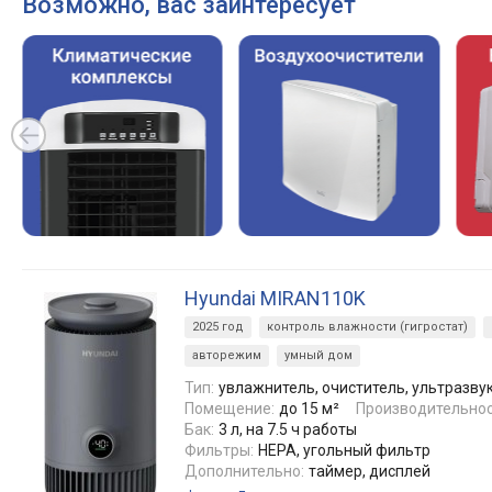
Возможно, вас заинтересует
Hyundai MIRAN110K
2025 год
контроль влажности (гигростат)
авторежим
умный дом
Тип:
увлажнитель, очиститель, ультразву
Помещение:
до 15 м²
Производительнос
Бак:
3 л, на 7.5 ч работы
Фильтры:
HEPA, угольный фильтр
Дополнительно:
таймер, дисплей