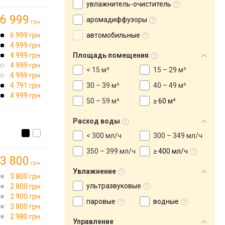
увлажнитель-очиститель
6 999
аромадиффузоры
грн.
6 999 грн.
автомобильные
4 999 грн.
4 999 грн.
Площадь помещения
4 999 грн.
< 15 м²
15 – 29 м²
4 999 грн.
4 791 грн.
30 – 39 м²
40 – 49 м²
4 999 грн.
50 – 59 м²
≥ 60 м²
Расход воды
< 300 мл/ч
300 – 349 мл/ч
350 – 399 мл/ч
≥ 400 мл/ч
3 800
грн.
Увлажнение
3 800 грн.
ультразвуковые
→
2 800 грн.
2 900 грн.
паровые
водные
3 800 грн.
2 980 грн.
Управление