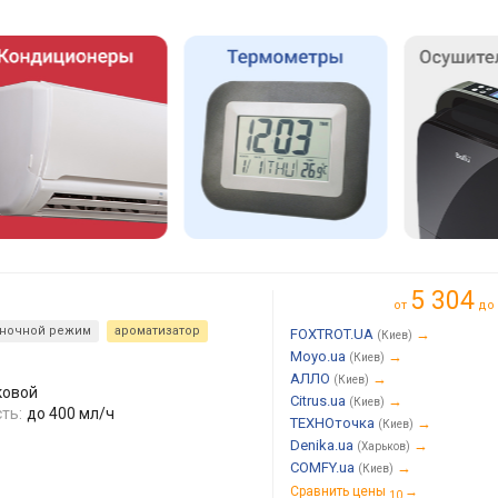
5 304
от
до
ночной режим
ароматизатор
FOXTROT.UA
→
(Киев)
Moyo.ua
→
(Киев)
АЛЛО
→
(Киев)
ковой
Citrus.ua
→
(Киев)
ть:
до 400 мл/ч
ТЕХНОточка
→
(Киев)
Denika.ua
→
(Харьков)
COMFY.ua
→
(Киев)
Сравнить цены
→
10