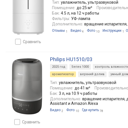
Тип:
увлажнитель, ультразвуковой
Помещение:
до 25 м²
Производительн
Бак:
4.5 л, на 12 ч работы
Фильтры:
УФ-лампа
Дополнительно:
вращение испарителя,
Отзывы
Видео
Фото
Инструкции
О
1
4
10
1
сравнить
Philips HU1510/03
2025 год
Series 1000
контроль влажности 
ароматизатор
верхний долив
умный до
Тип:
увлажнитель, ультразвуковой
Помещение:
до 41 м²
Производительно
Бак:
3 л, на 10.9 ч работы
Дополнительно:
вращение испарителя, д
Assistant и Amazon Alexa
Видео
Фото
Где купить
2
10
78
сравнить