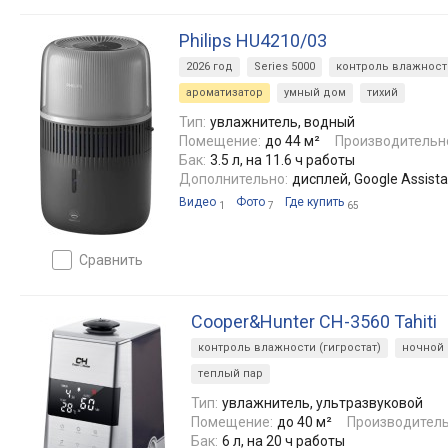
Philips HU4210/03
2026 год
Series 5000
контроль влажности
ароматизатор
умный дом
тихий
Тип:
увлажнитель, водный
Помещение:
до 44 м²
Производительн
Бак:
3.5 л, на 11.6 ч работы
Дополнительно:
дисплей, Google Assist
Видео
Фото
Где купить
1
7
65
сравнить
Cooper&Hunter CH-3560 Tahiti
контроль влажности (гигростат)
ночной
теплый пар
Тип:
увлажнитель, ультразвуковой
Помещение:
до 40 м²
Производитель
Бак:
6 л, на 20 ч работы