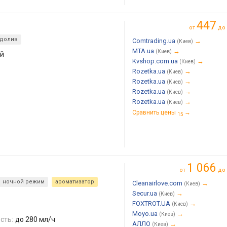
447
от
до
 долив
Comtrading.ua
→
(Киев)
MTA.ua
→
(Киев)
ой
Kvshop.com.ua
→
(Киев)
Rozetka.ua
→
(Киев)
Rozetka.ua
→
(Киев)
Rozetka.ua
→
(Киев)
Rozetka.ua
→
(Киев)
Сравнить цены
→
15
1 066
от
до
ночной режим
ароматизатор
Cleanairlove.com
→
(Киев)
Secur.ua
→
(Киев)
FOXTROT.UA
→
(Киев)
Moyo.ua
→
(Киев)
сть:
до 280 мл/ч
АЛЛО
→
(Киев)