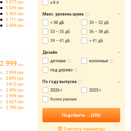
5 977 грн.
≥ 6 л
5 039 грн.
5 369 грн.
Макс. уровень шума
5 711 грн.
< 30 дБ
30 – 32 дБ
5 609 грн.
33 – 35 дБ
36 – 38 дБ
39 – 41 дБ
> 41 дБ
Дизайн
детские
колонные
2 999
грн.
под дерево
2 999 грн.
2 899 грн.
По году выпуска
2 812 грн.
→
2 495 грн.
2026 г.
2025 г.
2 999 грн.
более ранние
2 627 грн.
2 799 грн.
Очистить параметры