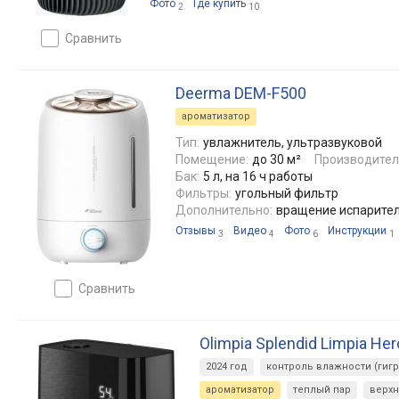
Фото
Где купить
2
10
сравнить
Deerma DEM-F500
ароматизатор
Тип:
увлажнитель, ультразвуковой
Помещение:
до 30 м²
Производител
Бак:
5 л, на 16 ч работы
Фильтры:
угольный фильтр
Дополнительно:
вращение испарите
Отзывы
Видео
Фото
Инструкции
3
4
6
1
сравнить
Olimpia Splendid Limpia Her
2024 год
контроль влажности (гигр
ароматизатор
теплый пар
верх