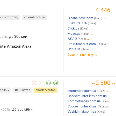
4 446
от
до
 (гигростат)
ночной режим
Cleanairlove.com
→
(Киев)
FOXTROT.UA
→
(Киев)
Click.ua
→
(Киев)
Moyo.ua
→
(Киев)
ость:
до 300 мл/ч
АЛЛО
→
(Киев)
Pro100market.com.ua
→
(Киев)
ant и Amazon Alexa
Citrus.ua
→
(Киев)
Сравнить цены
→
65
2 800
от
до
0
0
1
3
 режим
ионизатор
ароматизатор
Instrumentarium.ua
→
(Киев)
Cooperhunter-kiev.com.ua
(Киев)
Komfortservis.com.ua
→
(Киев)
Cooperhunter.kh.ua
→
(Харьков)
ность:
до 350 мл/ч
Vashklimat.com.ua
→
(Киев)