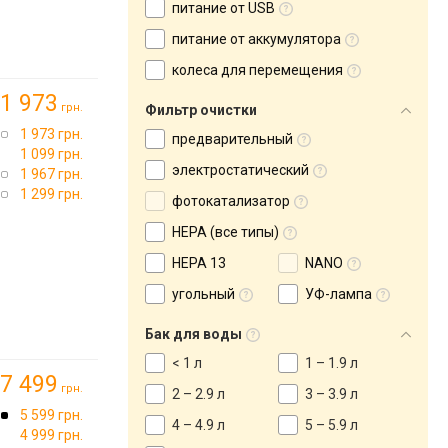
питание от USB
питание от аккумулятора
колеса для перемещения
1 973
грн.
Фильтр очистки
1 973 грн.
предварительный
1 099 грн.
электростатический
1 967 грн.
1 299 грн.
фотокатализатор
HEPA (все типы)
HEPA 13
NANO
угольный
УФ-лампа
Бак для воды
< 1 л
1 – 1.9 л
7 499
грн.
2 – 2.9 л
3 – 3.9 л
5 599 грн.
4 – 4.9 л
5 – 5.9 л
4 999 грн.