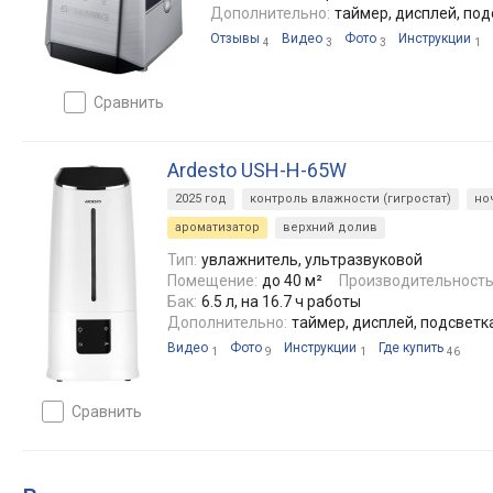
Дополнительно:
таймер, дисплей, под
Отзывы
Видео
Фото
Инструкции
4
3
3
1
сравнить
Ardesto USH-H-65W
2025 год
контроль влажности (гигростат)
но
ароматизатор
верхний долив
Тип:
увлажнитель, ультразвуковой
Помещение:
до 40 м²
Производительность
Бак:
6.5 л, на 16.7 ч работы
Дополнительно:
таймер, дисплей, подсветк
Видео
Фото
Инструкции
Где купить
1
9
1
46
сравнить