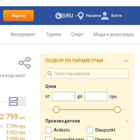
RU
Найти
Украина
Войти
о
Инструмент
Туризм
Спорт
Мода и аксессуары
ПОДБОР ПО ПАРАМЕТРАМ
 в воду могут
Цена
от
до
грн.
2 799
грн.
Производители
2 799 грн.
Ardesto
Blaupunkt
2 052 грн.
2 058 грн.
Cooper&Hunter
Deerma