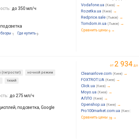
Vodafone.ua
→
(Киев)
ость:
до 350 мл/ч
Rozetka.ua
→
(Киев)
Redprice.sale
→
(Львов)
Tomdom.in.ua
→
(Львов)
 подсветка
Сравнить цены
→
9
бзоры
Где купить
1
9
2 934
от
до
(гигростат)
ночной режим
Cleanairlove.com
→
(Киев)
FOXTROT.UA
→
(Киев)
м
тихий
Click.ua
→
(Киев)
Moyo.ua
→
(Киев)
сть:
до 275 мл/ч
АЛЛО
→
(Киев)
Openshop.ua
→
(Киев)
исплей, подсветка, Google
Pro100market.com.ua
→
(Киев)
Сравнить цены
→
78