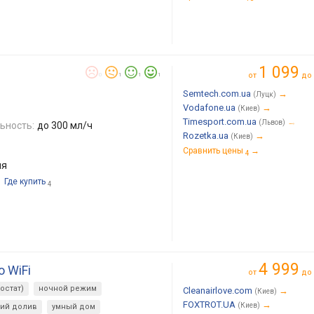
1 099
от
до
0
1
1
1
Semtech.com.ua
→
(Луцк)
Vodafone.ua
→
(Киев)
Timesport.com.ua
→
(Львов)
ьность:
до 300 мл/ч
Rozetka.ua
→
(Киев)
Сравнить цены
→
4
ля
Где купить
4
4 999
o WiFi
от
до
остат)
ночной режим
Cleanairlove.com
→
(Киев)
FOXTROT.UA
→
(Киев)
ний долив
умный дом