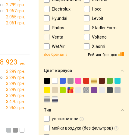
2 799 грн.
Electrolux
Hoco
1 967 грн.
2 055 грн.
Hyundai
Levoit
2 061 грн.
Philips
Stadler Form
Venta
Volteno
WetAir
Xiaomi
Все бренды
Рейтинг брендов
8 923
грн.
Цвет корпуса
3 299 грн.
3 299 грн.
3 299 грн.
3 299 грн.
3 299 грн.
3 470 грн.
2 962 грн.
Тип
увлажнители
мойки воздуха (без фильтров)