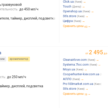
Click.ua
→
(Киев)
льтразвуковой
Touch
→
(Днепр)
ительность:
до 450 мл/ч
Openshop.ua
→
(Киев)
Stls.store
→
(Киев)
теля, таймер, дисплей, подсветка
Цифра
→
(Киев)
Сравнить цены
→
40
2 495
a
от
до
жим
ароматизатор
Cleanairlove.com
→
(Киев)
Systema.7loc.com
→
(Киев)
Moyo.ua
→
(Киев)
Cooperhunter-kiev.com.ua
(Киев)
сть:
до 250 мл/ч
АЛЛО
→
(Киев)
Pro100market.com.ua
→
(Киев)
аймер, дисплей, подсветка
Stls.store
→
(Киев)
Сравнить цены
→
19