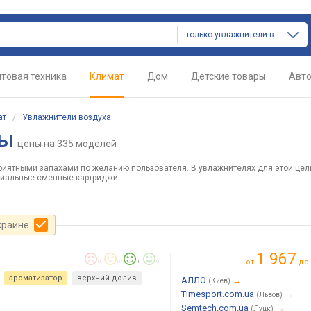
только увлажнители воздуха
товая техника
Климат
Дом
Детские товары
Авт
ат
/
Увлажнители воздуха
ры
цены
на 335 моделей
иятными запахами по желанию пользователя. В увлажнителях для этой цели
циальные сменные картриджи.
краине
1 967
от
до
0
0
1
0
ароматизатор
верхний долив
АЛЛО
→
(Киев)
Timesport.com.ua
→
(Львов)
Semtech.com.ua
→
(Луцк)