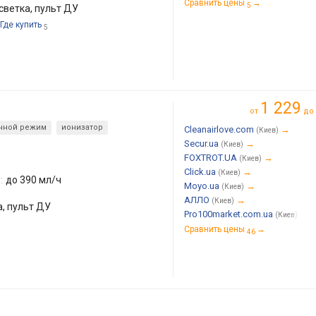
Сравнить цены
→
5
светка, пульт ДУ
Где купить
5
1 229
от
до
чной режим
ионизатор
Cleanairlove.com
→
(Киев)
Secur.ua
→
(Киев)
FOXTROT.UA
→
(Киев)
Click.ua
→
(Киев)
:
до 390 мл/ч
Moyo.ua
→
(Киев)
АЛЛО
→
(Киев)
а, пульт ДУ
Pro100market.com.ua
→
(Киев)
Сравнить цены
→
46