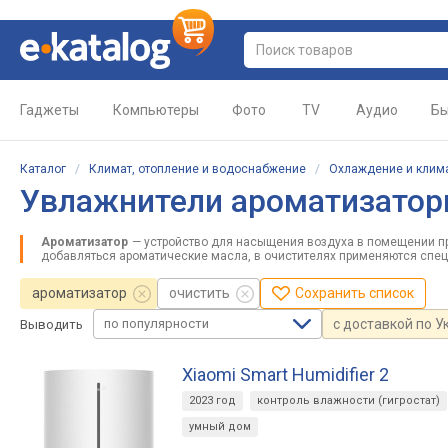
Гаджеты
Компьютеры
Фото
TV
Аудио
Бы
Каталог
/
Климат, отопление и водоснабжение
/
Охлаждение и клим
Увлажнители ароматизато
Ароматизатор
— устройство для насыщения воздуха в помещении пр
добавляться ароматические масла, в очистителях применяются спе
ароматизатор
очистить
Сохранить список
по популярности
с доставкой по У
Выводить
Xiaomi Smart Humidifier 2
2023 год
контроль влажности (гигростат)
умный дом