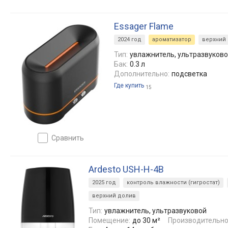
Essager Flame
2024 год
ароматизатор
верхний
Тип:
увлажнитель, ультразвуков
Бак:
0.3 л
Дополнительно:
подсветка
Где купить
15
сравнить
Ardesto USH-H-4B
2025 год
контроль влажности (гигростат)
верхний долив
Тип:
увлажнитель, ультразвуковой
Помещение:
до 30 м²
Производительно