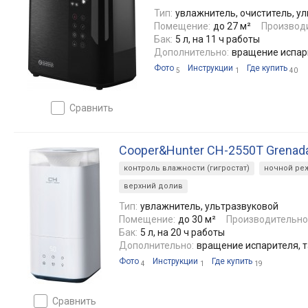
Тип:
увлажнитель, очиститель, у
Помещение:
до 27 м²
Производ
Бак:
5 л, на 11 ч работы
Дополнительно:
вращение испари
Фото
Инструкции
Где купить
5
1
40
сравнить
Cooper&Hunter CH-2550T Grenad
контроль влажности (гигростат)
ночной ре
верхний долив
Тип:
увлажнитель, ультразвуковой
Помещение:
до 30 м²
Производительно
Бак:
5 л, на 20 ч работы
Дополнительно:
вращение испарителя, т
Фото
Инструкции
Где купить
4
1
19
сравнить