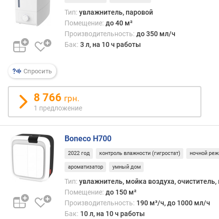
д
Тип:
увлажнитель, паровой
л
о
Помещение:
до 40 м²
ж
Производительность:
до 350 мл/ч
е
Бак:
3 л, на 10 ч работы
н
и
Спросить
й
8 766
грн.
у
1 предложение
в
л
а
Boneco H700
ж
2022 год
контроль влажности (гигростат)
ночной ре
н
е
ароматизатор
умный дом
н
Тип:
увлажнитель, мойка воздуха, очиститель,
и
Помещение:
до 150 м²
е
Производительность:
190 м³/ч, до 1000 мл/ч
Бак:
10 л, на 10 ч работы
п