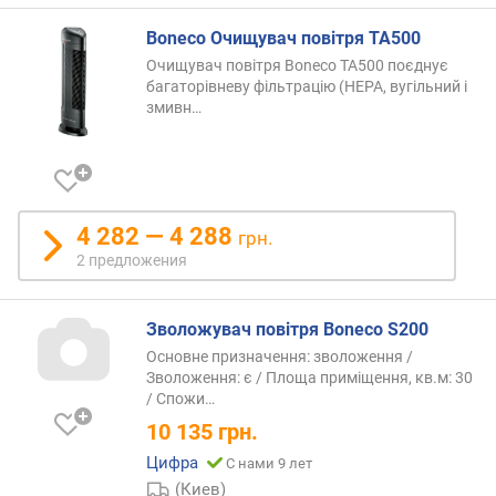
н
е
Boneco Очищувач повітря TA500
н
Очищувач повітря Boneco TA500 поєднує
и
багаторівневу фільтрацію (HEPA, вугільний і
е
змивн…
)
(
м
²
)
4 282 — 4 288
грн.
2 предложения
п
л
о
Зволожувач повітря Boneco S200
щ
Основне призначення: зволоження /
а
Зволоження: є / Площа приміщення, кв.м: 30
д
/
Спожи…
ь
10 135
грн.
п
о
Цифра
С нами 9 лет
м
(Киев)