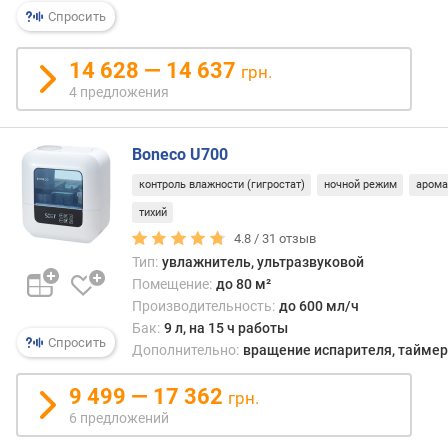
р
Спросить
н
о
14 628 — 14 637
грн.
с
4 предложения
т
и
Boneco U700
о
т
контроль влажности (гигростат)
ночной режим
арома
д
тихий
е
4.8 /
31
отзыв
ш
Тип:
увлажнитель, ультразвуковой
е
Помещение:
до 80 м²
в
Производительность:
до 600 мл/ч
ы
Бак:
9 л, на 15 ч работы
х
Спросить
Дополнительно:
вращение испарителя, таймер,
к
д
9 499 — 17 362
о
грн.
р
6 предложений
о