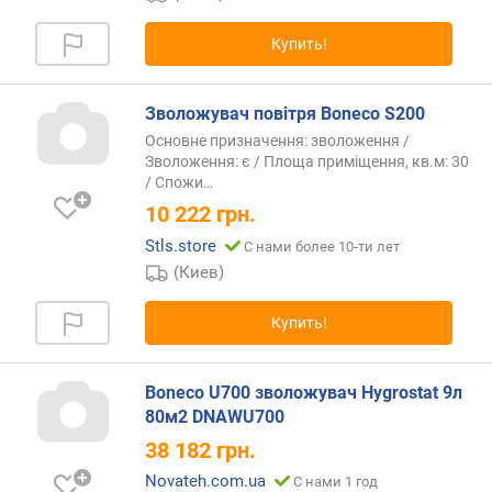
е
щ
Купить!
е
н
и
Зволожувач повітря Boneco S200
я
(
Основне призначення: зволоження /
Зволоження: є / Площа приміщення, кв.м: 30
о
/
Спожи…
ч
и
10 222
грн.
щ
Stls.store
С нами более 10-ти лет
е
(Киев)
н
и
Купить!
е
)
(
Boneco U700 зволожувач Hygrostat 9л
м
80м2 DNAWU700
²
)
38 182
грн.
Novateh.com.ua
С нами 1 год
H