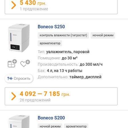
5 430
грн.
л
1 предложение
е
н
и
Boneco S250
я
контроль влажности (гигростат)
ночной режим
п
ароматизатор
о
к
Тип:
увлажнитель, паровой
о
Помещение:
до 30 м²
л
Производительность:
до 300 мл/ч
и
Бак:
4 л, на 13 ч работы
ч
Дополнительно:
таймер, дисплей
Спросить
е
с
4 092 — 7 185
т
грн.
в
26 предложений
у
п
р
Boneco S200
е
ночной режим
ароматизатор