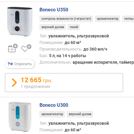
г
и
Boneco U350
м
контроль влажности (гигростат)
ароматизатор
теплы
о
верхний долив
тихий
т
Тип:
увлажнитель, ультразвуковой
д
Помещение:
до 60 м²
о
Производительность:
до 360 мл/ч
р
Бак:
5 л, на 14 ч работы
о
Дополнительно:
вращение испарителя, таймер
Спросить
г
и
х
12 665
грн.
к
1 предложение
д
е
ш
Boneco U300
е
ароматизатор
верхний долив
в
ы
Тип:
увлажнитель, ультразвуковой
м
Помещение:
до 60 м²