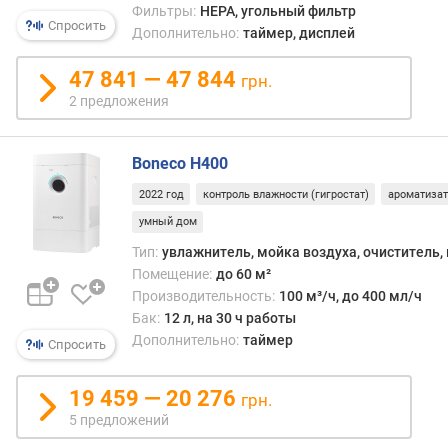
Фильтры:
HEPA, угольный фильтр
л
Спросить
Дополнительно:
таймер, дисплей
о
щ
47 841 — 47 844
а
грн.
д
2 предложения
ь
п
Boneco H400
о
м
2022 год
контроль влажности (гигростат)
ароматизат
е
умный дом
щ
е
Тип:
увлажнитель, мойка воздуха, очиститель,
н
Помещение:
до 60 м²
и
Производительность:
100 м³/ч, до 400 мл/ч
я
Бак:
12 л, на 30 ч работы
(
Дополнительно:
таймер
Спросить
у
в
л
19 459 — 20 276
грн.
а
5 предложений
ж