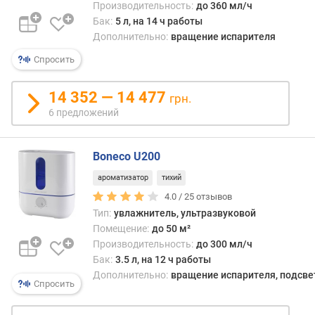
Производительность:
до 360 мл/ч
п
Бак:
5 л, на 14 ч работы
о
Дополнительно:
вращение испарителя
о
т
Спросить
з
ы
14 352 — 14 477
грн.
в
6 предложений
а
м
Boneco U200
п
о
ароматизатор
тихий
д
4.0 /
25
отзывов
а
Тип:
увлажнитель, ультразвуковой
т
Помещение:
до 50 м²
е
Производительность:
до 300 мл/ч
д
Бак:
3.5 л, на 12 ч работы
о
Дополнительно:
вращение испарителя, подсве
б
Спросить
а
в