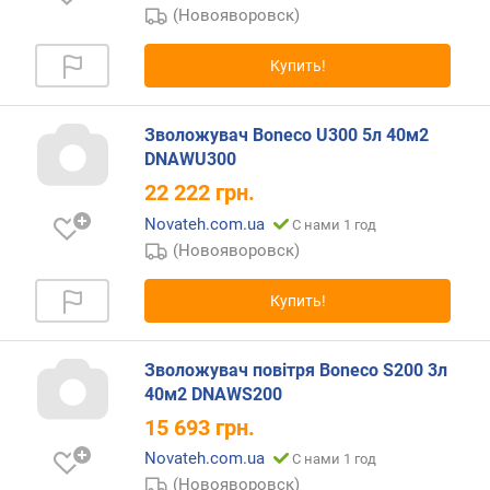
(Новояворовск)
E
P
A
Купить!
-
ф
и
Зволожувач Boneco U300 5л 40м2
л
DNAWU300
ь
22 222
грн.
т
р
Novateh.com.ua
С нами 1 год
(Новояворовск)
у
п
Купить!
р
а
в
Зволожувач повітря Boneco S200 3л
л
40м2 DNAWS200
е
15 693
грн.
н
и
Novateh.com.ua
С нами 1 год
е
(Новояворовск)