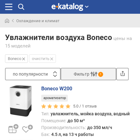
Охлаждение и климат
Искали
раньше
Увлажнители воздуха Boneco
цены
на
15 моделей
Boneco
очистить
по популярности
Фильтр
1
Сортировать
Boneco W200
п
ароматизатор
о
п
5.0 /
1
отзыв
о
Тип:
увлажнитель, мойка воздуха, водный
п
Помещение:
до 50 м²
у
Производительность:
до 350 мл/ч
л
Бак:
4.5 л, на 13 ч работы
я