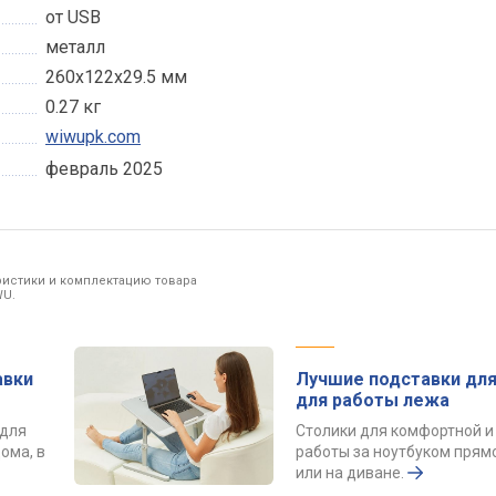
от USB
металл
260х122х29.5 мм
0.27 кг
wiwupk.com
февраль 2025
ристики и комплектацию товара
WU.
авки
Лучшие подставки для
для работы лежа
 для
Столики для комфортной и
ома, в
работы за ноутбуком прямо
или на диване.