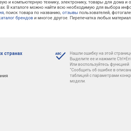
вую и компьютерную технику, электронику, товары для дома и 
инах. В каталоге можно найти всю необходимую для выбора и
ия
, поиск товара по названию,
отзывы
пользователей, фотогалер
каталог брендов
и многое другое. Перепечатка любых материал
х странах
Нашли ошибку на этой страниц
Выделите ее и нажмите Ctrl+Ent
Или воспользуйтесь функцией
"Сообщить об ошибке в описан
ания
таблицей с параметрами конк
модели.