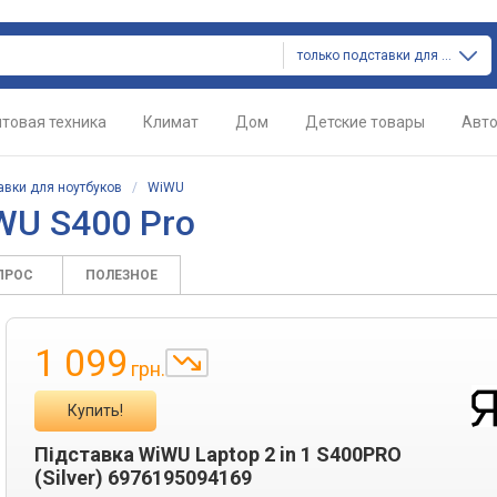
только подставки для ноутбуков
товая техника
Климат
Дом
Детские товары
Авт
авки для ноутбуков
/
WiWU
WU S400 Pro
ПРОС
ПОЛЕЗНОЕ
1 099
грн.
Купить!
Підставка WiWU Laptop 2 in 1 S400PRO
(Silver) 6976195094169