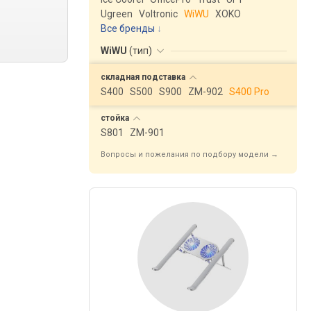
Ugreen
Voltronic
WiWU
XOKO
Все бренды
WiWU
(
тип
)
складная
подставка
S400
S500
S900
ZM-902
S400 Pro
стойка
S801
ZM-901
Вопросы и пожелания по подбору модели →