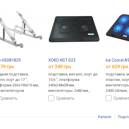
o HS081829
XOKO NST-023
Ice Coorel A
79 грн.
от 349 грн.
от 639 грн
дная подставка,
подставка, металл, ноут до
подставка, м
л, ноут до 17 ",
15.6 ", платформа
пластик, ноут
форма 263х190х15 мм,
340x248x28 мм,
вентиляторы:
вентиляторов
вентиляторы: 2x80 мм,
2400 об/мин, 
1500 об/мин, 11 дБ,
подсветка
сравнить
сравнить
сравни
подсветка
Каталог
/
Подст