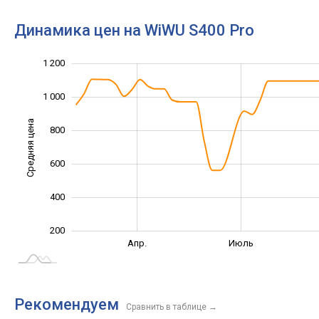
Динамика цен на WiWU S400 Pro
1 200
1 400
-200
0
1 000
Средняя цена
800
1 000
600
400
200
Янв. 2025
Окт.
Апр.
Июль
L
Рекомендуем
Сравнить в таблице
→