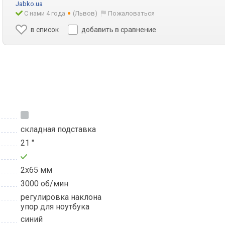
Jabko.ua
С нами 4 года
(Львов)
Пожаловаться
в список
добавить в сравнение
складная подставка
21 "
2х65 мм
3000 об/мин
регулировка наклона
упор для ноутбука
синий