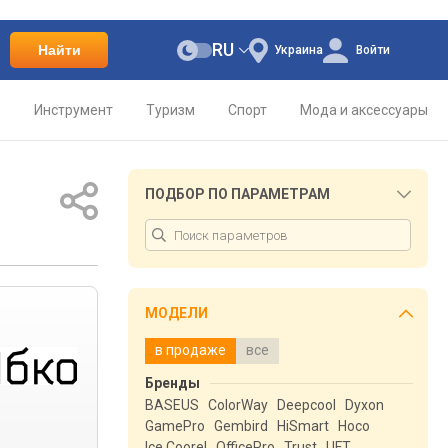
RU
Найти
Украина
Войти
о
Инструмент
Туризм
Спорт
Мода и аксессуары
ПОДБОР ПО ПАРАМЕТРАМ
МОДЕЛИ
в продаже
все
Бренды
BASEUS
ColorWay
Deepcool
Dyxon
GamePro
Gembird
HiSmart
Hoco
Ice Coorel
OfficePro
Trust
UFT