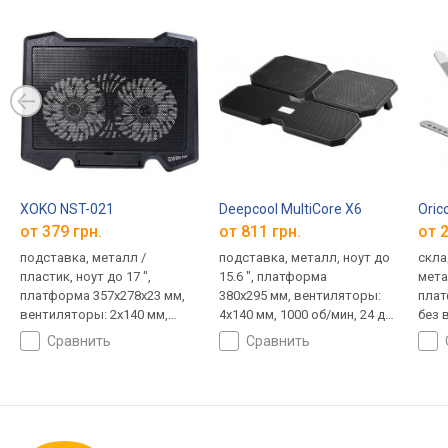
XOKO NST-021
Deepcool MultiCore X6
Oric
от 379 грн.
от 811 грн.
от 2
подставка, металл /
подставка, металл, ноут до
скла
пластик, ноут до 17 ",
15.6 ", платформа
метал
платформа 357x278x23 мм,
380x295 мм, вентиляторы:
плат
вентиляторы: 2x140 мм,
4х140 мм, 1000 об/мин, 24 дБ,
без 
1100 об/мин, 11 дБ
380x295x24 мм
сравнить
сравнить