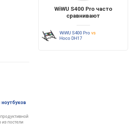
WiWU S400 Pro часто
сравнивают
WiWU S400 Pro
vs
Hoco DH17
 ноутбуков
 продуктивной
 из постели