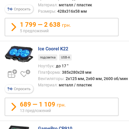
обыч
л
Материал:
металл / пластик
роль
я
Спросить
Размеры:
428х316х58 мм
такой
р
сист
н
1 799 — 2 638
играе
грн.
о
один
5 предложений
с
или
т
неск
и
Ice Coorel K22
венти
Данн
о
подсветка
USB-A
функ
т
Ноутбук:
до 17 "
може
д
Платформа:
385x280x28 мм
приго
е
в
Вентиляторы:
2x125 мм, 2x60 мм, 2600 об/мин
ш
жарк
Материал:
металл / пластик
е
Спросить
погод
в
при
ы
неуд
689 — 1 109
грн.
х
конс
13 предложений
к
или
д
сбоях
о
в
GamePro CP910