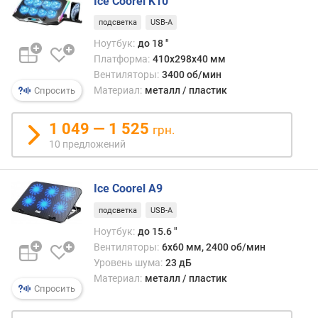
Ice Coorel K10
ы
е
подсветка
USB-A
о
Ноутбук:
до 18 "
б
Платформа:
410x298x40 мм
о
Вентиляторы:
3400 об/мин
р
Материал:
металл / пластик
Спросить
о
т
ы
1 049 — 1 525
грн.
(
10 предложений
о
б
/
Ice Coorel A9
м
подсветка
USB-A
и
н
Ноутбук:
до 15.6 "
)
Вентиляторы:
6х60 мм, 2400 об/мин
Уровень шума:
23 дБ
м
Материал:
металл / пластик
а
Спросить
к