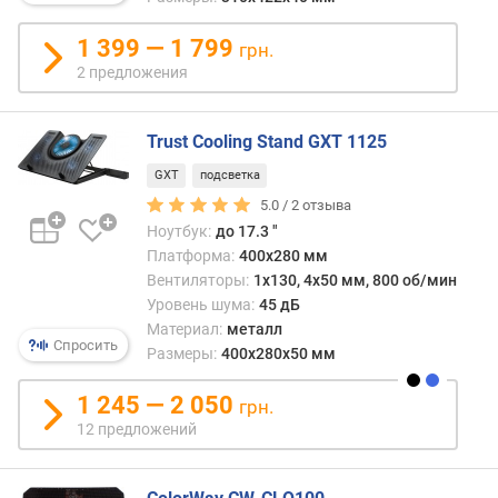
т
р
1 399 — 1 799
грн.
и
2 предложения
д
е
р
Trust Cooling Stand GXT 1125
ш
GXT
подсветка
и
5.0 /
2
отзыва
р
Ноутбук:
до 17.3 "
и
Платформа:
400x280 мм
н
Вентиляторы:
1х130, 4х50 мм, 800 об/мин
а
Уровень шума:
45 дБ
(
Материал:
металл
м
Спросить
Размеры:
400x280x50 мм
м
)
1 245 — 2 050
грн.
г
12 предложений
л
у
б