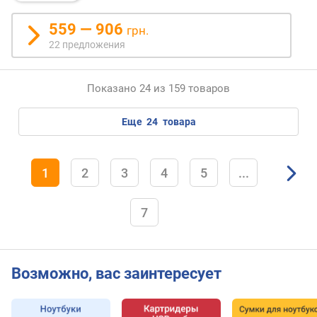
а
)
559 — 906
грн.
(
22 предложения
м
м
)
Показано 24 из 159 товаров
м
еще
24
товара
а
к
с
.
1
2
3
4
5
...
в
ы
7
с
о
т
а
Возможно, вас заинтересует
с
т
о