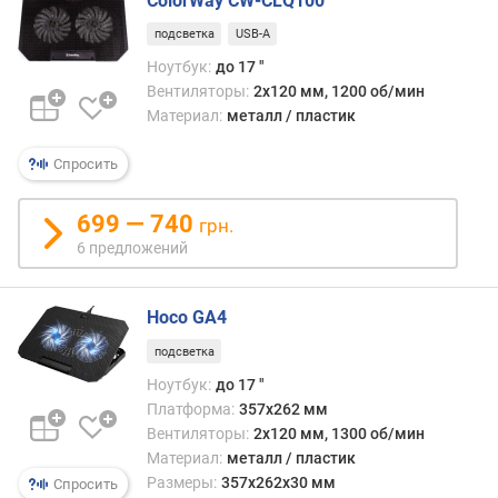
ColorWay CW-CLQ100
и
подсветка
USB-A
н
а
Ноутбук:
до 17 "
(
Вентиляторы:
2х120 мм, 1200 об/мин
м
Материал:
металл / пластик
м
)
Спросить
т
699 — 740
грн.
о
6 предложений
л
щ
и
Hoco GA4
н
а
подсветка
(
Ноутбук:
до 17 "
в
Платформа:
357x262 мм
ы
Вентиляторы:
2x120 мм, 1300 об/мин
с
Материал:
металл / пластик
о
Размеры:
357x262x30 мм
Спросить
т