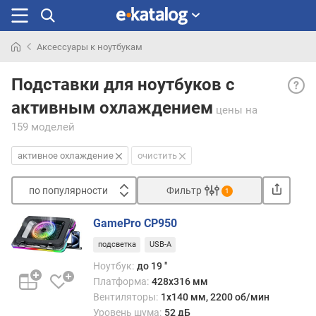
Аксессуары к ноутбукам
Искали
Акти
раньше
Подставки для ноутбуков с
охла
активным охлаждением
— на
цены
на
в
159 моделей
конс
подс
активное охлаждение
очистить
собс
сист
по популярности
Фильтр
1
охлаж
Сортировать
обес
GamePro CP950
прин
п
отво
подсветка
USB-A
о
тепла
п
Ноутбук:
до 19 "
от
о
Платформа:
428х316 мм
уста
п
Вентиляторы:
1х140 мм, 2200 об/мин
ноутб
у
Уровень шума:
52 дБ