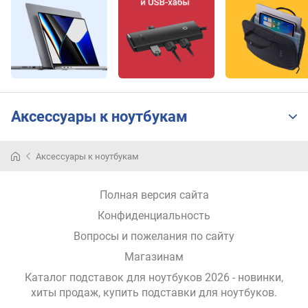
л
и
к
а
(
м
м
)
Аксессуары к ноутбукам
м
а
Аксессуары к ноутбукам
к
с
и
Полная версия сайта
м
Конфиденциальность
а
л
Вопросы и пожелания по сайту
ь
Магазинам
н
а
Каталог подставок для ноутбуков 2026 - новинки,
я
хиты продаж,
купить подставки для ноутбуков
.
н