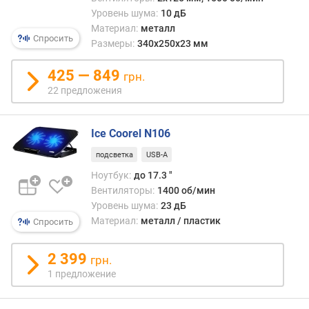
о
Уровень шума:
10 дБ
л
Материал:
металл
Спросить
.
Размеры:
340х250х23 мм
в
е
425 — 849
грн.
н
22 предложения
т
и
л
Ice Coorel N106
я
подсветка
USB-A
т
о
Ноутбук:
до 17.3 "
р
Вентиляторы:
1400 об/мин
о
Уровень шума:
23 дБ
в
Материал:
металл / пластик
Спросить
(
ш
2 399
грн.
т
)
1 предложение
п