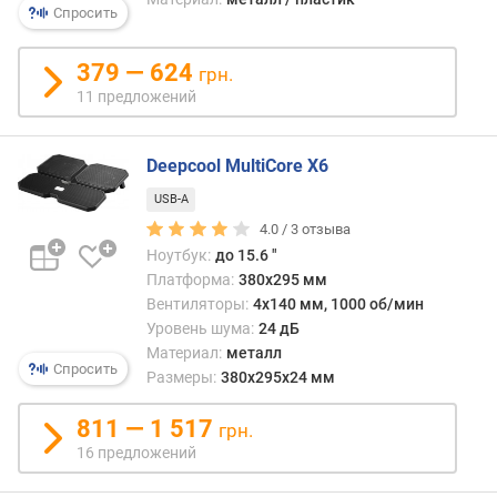
врем
м
Спросить
вент
требу
п
379 — 624
грн.
собс
о
11 предложений
питан
о
да
т
и
з
Deepcool MultiCore X6
на
ы
стои
в
USB-A
подс
а
4.0 /
3
отзыва
нали
м
Ноутбук:
до 15.6 "
данн
Платформа:
380x295 мм
функ
п
Вентиляторы:
4х140 мм, 1000 об/мин
заме
о
Уровень шума:
24 дБ
сказы
д
Материал:
металл
а
Спросить
Размеры:
380x295x24 мм
т
е
811 — 1 517
грн.
д
16 предложений
о
б