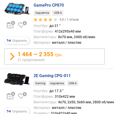
B
GamePro CP870
-
подсветка
USB-A
C
4.0 /
1
отзыв
P
Ноутбук:
до 21 "
o
Платформа:
412х295х40 мм
w
Вентиляторы:
8x70 мм, 2400 об/мин
Спросить
e
Материал:
металл / пластик
r
D
1 464 — 2 355
грн.
e
21 предложение
l
i
v
2E Gaming CPG-011
e
r
Gaming
подсветка
USB-A
y
Ноутбук:
до 17.3 "
Платформа:
310х422 мм
к
Вентиляторы:
4х70, 2х50, 5х60 мм, 2800 об/мин
а
Материал:
металл / пластик
р
Спросить
Размеры:
310х422х40 мм