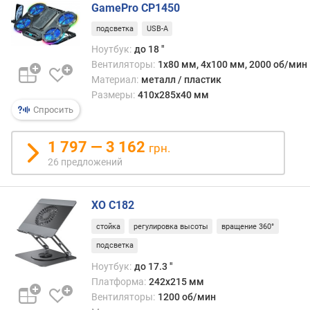
GamePro CP1450
о
д
подсветка
USB-A
к
Ноутбук:
до 18 "
л
Вентиляторы:
1x80 мм, 4x100 мм, 2000 об/мин
ю
ч
Материал:
металл / пластик
е
Размеры:
410x285x40 мм
н
Спросить
и
е
1 797 — 3 162
грн.
к
26 предложений
н
о
у
XO C182
т
б
стойка
регулировка высоты
вращение 360°
у
подсветка
к
Ноутбук:
до 17.3 "
у
Платформа:
242x215 мм
Вентиляторы:
1200 об/мин
и