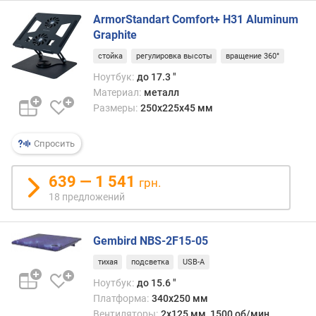
д
ArmorStandart Comfort+ H31 Aluminum
и
а
Graphite
г
стойка
регулировка высоты
вращение 360°
о
Ноутбук:
до 17.3 "
н
а
Материал:
металл
л
Размеры:
250х225х45 мм
ь
н
Спросить
о
у
639 — 1 541
грн.
т
б
18 предложений
у
к
Gembird NBS-2F15-05
а
(
тихая
подсветка
USB-A
"
Ноутбук:
до 15.6 "
)
Платформа:
340х250 мм
к
Вентиляторы:
2x125 мм, 1500 об/мин