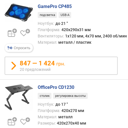
а
GamePro CP485
в
л
подсветка
USB-A
е
Ноутбук:
до 21 "
н
Платформа:
420х290х31 мм
и
Вентиляторы:
1x120 мм, 4x70 мм, 2400 об/мин
я
Материал:
металл / пластик
Спросить
п
о
к
847 — 1 424
грн.
о
20 предложений
л
и
ч
OfficePro CD1230
е
столик
регулировка высоты
с
т
Ноутбук:
до 17 "
в
Платформа:
420x270 мм
у
Материал:
металл
п
Размеры:
420x270x40 мм
р