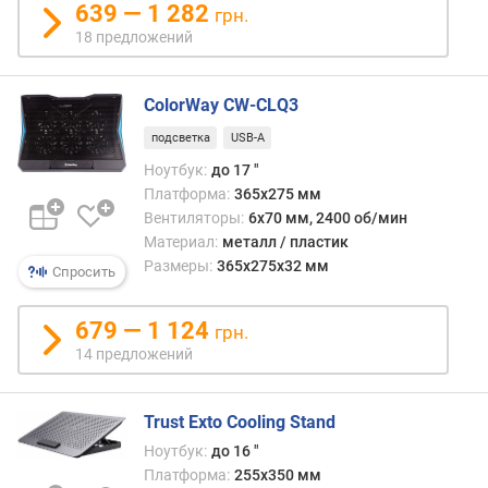
с
639 — 1 282
грн.
.
18 предложений
в
о
з
ColorWay CW-CLQ3
д
у
подсветка
USB-A
ш
Ноутбук:
до 17 "
н
Платформа:
365х275 мм
ы
Вентиляторы:
6х70 мм, 2400 об/мин
й
Материал:
металл / пластик
п
Размеры:
365х275х32 мм
Спросить
о
т
о
679 — 1 124
грн.
к
14 предложений
(
C
F
Trust Exto Cooling Stand
M
Ноутбук:
до 16 "
)
Платформа:
255x350 мм