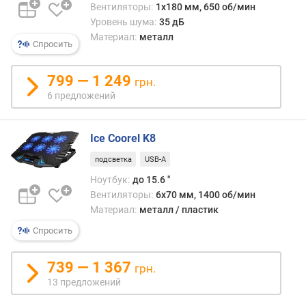
Вентиляторы:
1x180 мм, 650 об/мин
у
Уровень шума:
35 дБ
р
Материал:
металл
о
Спросить
в
е
799 — 1 249
н
грн.
ь
6 предложений
ш
у
Ice Coorel K8
м
а
подсветка
USB-A
(
Ноутбук:
до 15.6 "
д
Вентиляторы:
6х70 мм, 1400 об/мин
Б
Материал:
металл / пластик
)
Спросить
м
а
739 — 1 367
к
грн.
с
13 предложений
.