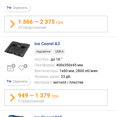
е
Спросить
д
л
1 366 — 2 375
о
грн.
ж
20 предложений
е
н
и
Ice Coorel A3
й
подсветка
USB-A
Ноутбук:
до 18 "
м
Платформа:
400х350х45 мм
а
Вентиляторы:
1x60 мм, 2800 об/мин
к
Уровень шума:
23 дБ
с
Спросить
Материал:
металл / пластик
и
м
949 — 1 379
грн.
а
9 предложений
л
ь
н