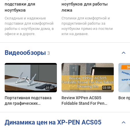
подставки для
ноутбуков для работы
ноутбуков
лежа
Складные и надежные
Столики для комфортной и
подставки для комфортной
продуктивной работы за
работы с ноутбуком дома, в
ноутбуком прямо из постели
офисе и в дороге.
или на диване.
Видеообзоры
3
Портативная подставка
Review XPPen ACS05
Все п
для графических
Foldable Stand For Pen
планшетов и
Tablet Drawing Display and
интерактивных дисплеев
Drawing Tablet
ACS05
Динамика цен на XP-PEN ACS05