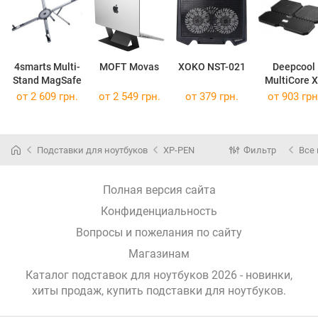
4smarts Multi-
MOFT Movas
XOKO NST-021
Deepcool
Stand MagSafe
MultiCore 
от 2 609 грн.
от 2 549 грн.
от 379 грн.
от 903 грн
Подставки для ноутбуков
XP-PEN
Фильтр
Все
Полная версия сайта
Конфиденциальность
Вопросы и пожелания по сайту
Магазинам
Каталог подставок для ноутбуков 2026 - новинки,
хиты продаж,
купить подставки для ноутбуков
.