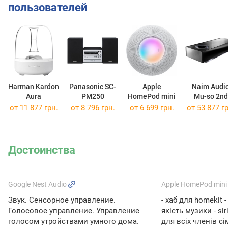
пользователей
Harman Kardon
Panasonic SC-
Apple
Naim Audi
Aura
PM250
HomePod mini
Mu-so 2nd
Generatio
от 11 877 грн.
от 8 796 грн.
от 6 699 грн.
от 53 877 гр
Достоинства
Google Nest Audio
Apple HomePod min
Звук. Сенсорное управление.
- хаб для homekit -
Голосовое управление. Управление
якість музики - si
голосом утройствами умного дома.
для всіх членів сім