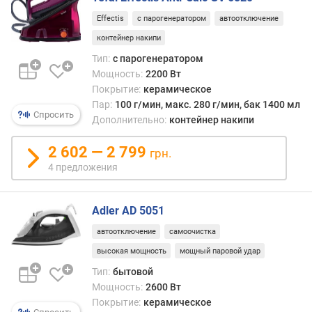
о
Effectis
с парогенератором
автоотключение
у
контейнер накипи
д
а
Тип:
с парогенератором
р
Мощность:
2200 Вт
а
Покрытие:
керамическое
(
Пар:
100 г/мин, макс. 280 г/мин, бак 1400 мл
Спросить
г
Дополнительно:
контейнер накипи
/
м
2 602 — 2 799
грн.
и
4 предложения
н
)
Adler AD 5051
о
б
автоотключение
самоочистка
ъ
высокая мощность
мощный паровой удар
е
Тип:
бытовой
м
Мощность:
2600 Вт
р
Покрытие:
керамическое
е