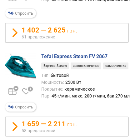
д
л
Спросить
о
ж
1 402 — 2 625
грн.
е
61 предложение
н
и
й
Tefal Express Steam FV 2867
Express Steam
автоотключение
самоочистка
в
Тип:
бытовой
е
Мощность:
2500 Вт
с
Покрытие:
керамическое
у
Пар:
45 г/мин, макс. 200 г/мин, бак 270 мл
т
ю
Спросить
г
а
1 659 — 2 211
(
грн.
к
58 предложений
г