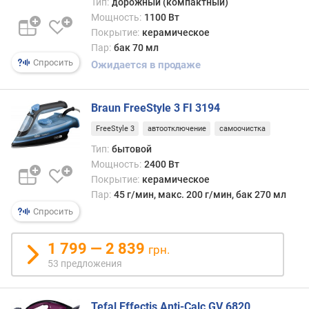
Тип:
дорожный (компактный)
г
Мощность:
1100 Вт
/
Покрытие:
керамическое
м
и
Пар:
бак 70 мл
н
Спросить
Ожидается в продаже
)
м
Braun FreeStyle 3 FI 3194
о
FreeStyle 3
автоотключение
самоочистка
щ
н
Тип:
бытовой
о
Мощность:
2400 Вт
с
Покрытие:
керамическое
т
Пар:
45 г/мин, макс. 200 г/мин, бак 270 мл
ь
Спросить
п
а
1 799 — 2 839
грн.
р
53 предложения
о
в
о
Tefal Effectis Anti-Calc GV 6820
г