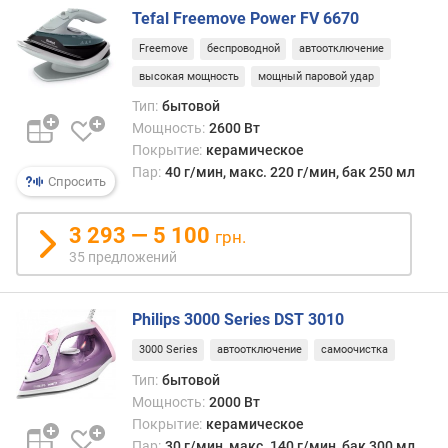
в
Tefal Freemove Power FV 6670
л
е
Freemove
беспроводной
автоотключение
н
высокая мощность
мощный паровой удар
и
Тип:
бытовой
я
Мощность:
2600 Вт
п
Покрытие:
керамическое
о
Пар:
40 г/мин, макс. 220 г/мин, бак 250 мл
Спросить
к
о
3 293 — 5 100
л
грн.
и
35 предложений
ч
е
с
Philips 3000 Series DST 3010
т
3000 Series
автоотключение
самоочистка
в
Тип:
бытовой
у
п
Мощность:
2000 Вт
р
Покрытие:
керамическое
е
Пар:
30 г/мин, макс. 140 г/мин, бак 300 мл