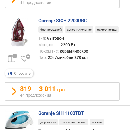
45 предложений
)
м
Gorenje SICH 2200RBC
о
щ
беспроводной
автоотключение
самоочистка
н
Тип:
бытовой
о
Мощность:
2200 Вт
с
Покрытие:
керамическое
т
Пар:
25 г/мин, бак 270 мл
ь
п
о
Спросить
д
а
819 — 3 011
ч
грн.
и
44 предложения
п
а
Gorenje SIH 1100TBT
р
а
дорожный
автоотключение
легкий
(