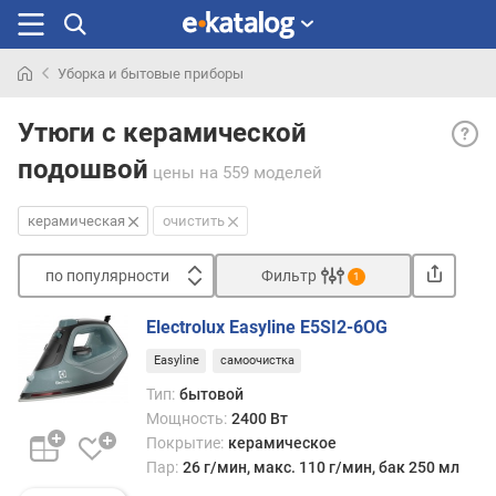
Уборка и бытовые приборы
Искали
Кера
раньше
Утюги с керамической
подо
подошвой
— ке
цены
на 559 моделей
подо
отли
керамическая
очистить
лёгк
в
по популярности
Фильтр
1
скол
Сортировать
и
Electrolux Easyline E5SI2-6OG
отли
п
стой
Easyline
самоочистка
о
к
п
Тип:
бытовой
царап
о
Мощность:
2400 Вт
одна
п
Покрытие:
керамическое
дово
у
Пар:
26 г/мин, макс. 110 г/мин, бак 250 мл
хрупк
л