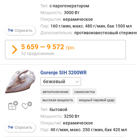
р
Тип:
с парогенератором
о
Мощность:
3000 Вт
в
Покрытие:
керамическое
о
Пар:
160 г/мин, макс. 480 г/мин, бак 1500 мл
г
Спросить
Дополнительно:
противоизвестковый стержен
о
ш
5 659 — 9 572
грн.
л
32 предложения
а
н
г
Gorenje SIH 3200WR
а
серебристый
(
синий
м
автоотключение
самоочистка
)
высокая мощность
мощный паровой удар
д
Тип:
бытовой
л
Мощность:
3250 Вт
и
Покрытие:
керамическое
н
Спросить
Пар:
40 г/мин, макс. 250 г/мин, бак 420 мл
а