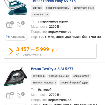
о
Tefal Express Easy SV 6131
г
Express
с парогенератором
автоотключение
и
м
самоочистка
Тип:
с парогенератором
о
Мощность:
2200 Вт
т
Покрытие:
керамическое
д
Спросить
Пар:
120 г/мин, макс. 350 г/мин, бак 1700 мл
о
р
3 457 — 5 999
о
грн.
г
61 предложение
и
х
к
Braun TexStyle 5 SI 5277
д
TexStyle 5
автоотключение
самоочистка
е
высокая мощность
мощный паровой удар
ш
е
Тип:
бытовой
в
Мощность:
2700 Вт
ы
Покрытие:
керамическое
м
Пар:
50 г/мин, макс. 220 г/мин, бак 300 мл