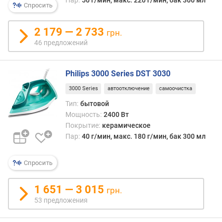
Спросить
п
о
2 179 — 2 733
грн.
о
46 предложений
т
з
ы
Philips 3000 Series DST 3030
в
а
3000 Series
автоотключение
самоочистка
м
Тип:
бытовой
Мощность:
2400 Вт
п
Покрытие:
керамическое
о
Пар:
40 г/мин, макс. 180 г/мин, бак 300 мл
д
а
т
Спросить
е
д
1 651 — 3 015
грн.
о
53 предложения
б
а