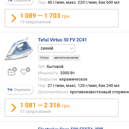
Спросить
Пар:
40 г/мин, макс. 220 г/мин, бак 600 мл
з
е
1 089 — 1 703
р
грн.
в
13 предложений
у
а
р
Tefal Virtuo 30 FV 2C41
а
зеленый
д
оранжевый
л
Virtuo
автоотключение
фиолетовый
я
Тип:
бытовой
в
Мощность:
2000 Вт
о
Покрытие:
керамическое
д
Пар:
27 г/мин, макс. 120 г/мин, бак 240 мл
ы
Спросить
Дополнительно:
противоизвестковый стержен
(
м
1 081 — 2 316
грн.
л
37 предложений
)
в