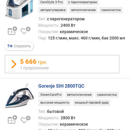
к
CareStyle 3 Pro
с парогенератором
г
авторегулировка
автоотключение
самоочистка
)
Тип:
с парогенератором
Мощность:
2400 Вт
Покрытие:
керамическое
Пар:
125 г/мин, макс. 460 г/мин, бак 2000 мл
Спросить
5 666
грн.
1 предложение
Gorenje SIH 2800TQC
SteamCarePro
автоотключение
самоочистка
высокая мощность
мощный паровой удар
Тип:
бытовой
Мощность:
2800 Вт
Покрытие:
керамическое