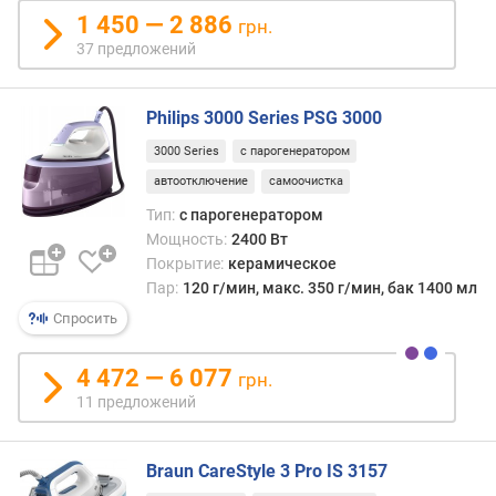
к
1 450 — 2 886
грн.
а
37 предложений
б
е
л
Philips 3000 Series PSG 3000
я
(
3000 Series
с парогенератором
м
автоотключение
самоочистка
)
Тип:
с парогенератором
Мощность:
2400 Вт
в
е
Покрытие:
керамическое
с
Пар:
120 г/мин, макс. 350 г/мин, бак 1400 мл
с
Спросить
и
с
4 472 — 6 077
грн.
т
11 предложений
е
м
ы
Braun CareStyle 3 Pro IS 3157
(