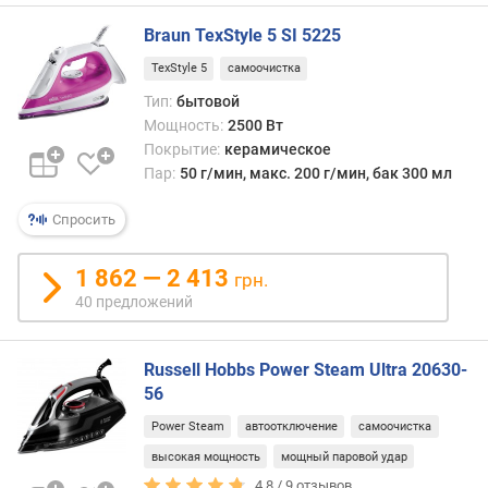
)
Braun TexStyle 5 SI 5225
п
TexStyle 5
самоочистка
о
т
Тип:
бытовой
р
Мощность:
2500 Вт
е
Покрытие:
керамическое
б
Пар:
50 г/мин, макс. 200 г/мин, бак 300 мл
л
я
Спросить
е
м
1 862 — 2 413
грн.
а
40 предложений
я
м
о
Russell Hobbs Power Steam Ultra 20630-
щ
56
н
о
Power Steam
автоотключение
самоочистка
с
высокая мощность
мощный паровой удар
т
4.8 /
9
отзывов