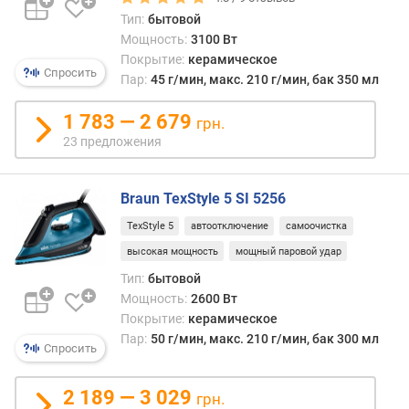
ь
Тип:
бытовой
(
В
Мощность:
3100 Вт
т
Покрытие:
керамическое
Спросить
)
Пар:
45 г/мин, макс. 210 г/мин, бак 350 мл
д
1 783 — 2 679
грн.
а
23 предложения
в
л
е
Braun TexStyle 5 SI 5256
н
TexStyle 5
автоотключение
самоочистка
и
е
высокая мощность
мощный паровой удар
п
Тип:
бытовой
а
Мощность:
2600 Вт
р
Покрытие:
керамическое
а
Пар:
50 г/мин, макс. 210 г/мин, бак 300 мл
(
Спросить
б
а
2 189 — 3 029
грн.
р