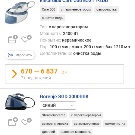
Electrolux Care 500 E5ST1-2DB
р
е
Care 500
с парогенератором
самоочистка
м
очистка воды
я
н
Тип:
с парогенератором
а
Мощность:
2400 Вт
г
Покрытие:
керамическое
р
Пар:
100 г/мин, макс. 200 г/мин, бак 1210 мл
е
Дополнительно:
очистка воды
Спросить
в
а
670 — 6 837
(
грн.
с
7 предложений
)
д
Gorenje SGD 3000BBK
л
черный
и
н
SteamSupreme
с парогенератором
а
авторегулировка
автоотключение
самоочистка
п
дисплей
высокая мощность
а