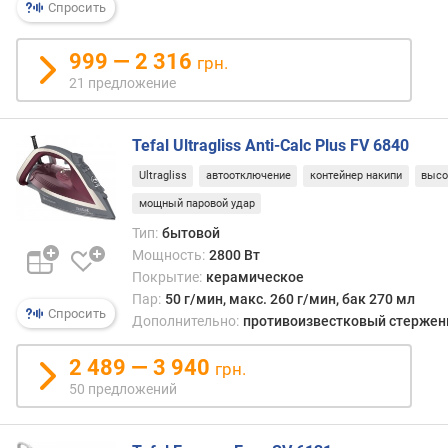
и
я
Спросить
могут
р
раско
н
999 — 2 316
грн.
от
о
21 предложение
удара
с
или
т
паден
и
Tefal Ultragliss Anti-Calc Plus FV 6840
о
Ultragliss
автоотключение
контейнер накипи
высо
т
мощный паровой удар
д
Тип:
бытовой
е
Мощность:
2800 Вт
ш
Покрытие:
керамическое
е
Пар:
50 г/мин, макс. 260 г/мин, бак 270 мл
в
Спросить
ы
Дополнительно:
противоизвестковый стержень
х
к
2 489 — 3 940
грн.
д
50 предложений
о
р