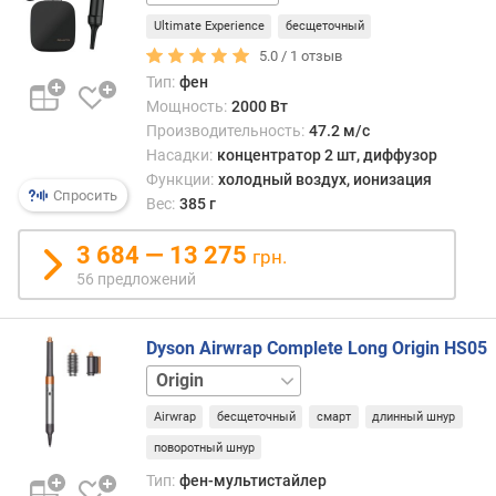
ь
в
Ultimate Experience
бесщеточный
о
5.0 /
1
отзыв
з
Тип:
фен
д
Мощность:
2000 Вт
у
Производительность:
47.2 м/с
ш
Насадки:
концентратор 2 шт, диффузор
н
Функции:
холодный воздух, ионизация
о
Спросить
Вес:
385 г
г
о
3 684 — 13 275
грн.
п
56 предложений
о
т
о
Dyson Airwrap Complete Long Origin HS05
к
Basic
Diffuse
Limited
а
Edition
Volumise
(
Airwrap
бесщеточный
смарт
длинный шнур
SE
м
/
поворотный шнур
с
Тип:
фен-мультистайлер
)