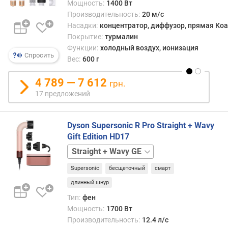
Мощность:
1400 Вт
у
Производительность:
20 м/с
з
Насадки:
концентратор, диффузор, прямая Коа
о
Покрытие:
турмалин
р
Функции:
холодный воздух, ионизация
Спросить
Вес:
600 г
щ
е
4 789 — 7 612
грн.
т
к
17 предложений
а
Dyson Supersonic R Pro Straight + Wavy
п
р
Gift Edition HD17
я
Basic
м
а
Supersonic
бесщеточный
смарт
я
длинный шнур
н
Тип:
фен
а
Мощность:
1700 Вт
с
Производительность:
12.4 л/с
а