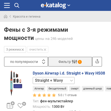
Красота и гигиена
Искали
раньше
Фены с 3-я режимами
мощности
цены
на 246 моделей
3 режима
очистить
по популярности
Фильтр
1
Сортировать
Dyson Airwrap i.d. Straight + Wavy HS08
п
Curly
о
+
п
Airwrap
бесщеточный
смарт
длинный шнур
по
Coily
Curly
о
+
5.0 /
1
отзыв
п
Coily
Тип:
фен-мультистайлер
у
SE
Straight
Мощность:
1300 Вт
л
+