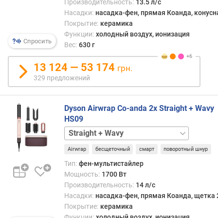
Производительность:
13.5 л/с
я
Wavy
Насадки:
насадка-фен, прямая Коанда, конусн
р
SE
Покрытие:
керамика
н
Функции:
холодный воздух, ионизация
о
Спросить
с
Вес:
630 г
т
и
13 124 — 53 174
грн.
329 предложений
о
т
д
Dyson Airwrap Co-anda 2x Straight + Wavy
е
HS09
ш
Curly
е
+
в
Airwrap
бесщеточный
смарт
поворотный шнур
Coily
Curly
ы
+
Тип:
фен-мультистайлер
х
Coily
Мощность:
1700 Вт
к
Special
Производительность:
14 л/с
д
Edition
Straight
Насадки:
насадка-фен, прямая Коанда, щетка 
о
+
Покрытие:
керамика
р
Wavy
Функции:
холодный воздух, ионизация