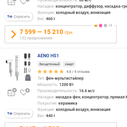
р
Насадки:
концентратор, диффузор, насадка-гр
е
Функции:
холодный воздух, ионизация
Спросить
ж
Вес:
460 г
и
м
7 599 — 15 210
грн.
ы
132 предложения
м
о
щ
AENO HS1
н
бесщеточный
смарт
о
с
4.8 /
4
отзыва
т
Тип:
фен-мультистайлер
и
Мощность:
1200 Вт
Производительность:
16.6 м/с
т
Насадки:
насадка-фен, концентратор, прямая 
е
Покрытие:
керамика
м
Функции:
холодный воздух, ионизация
п
Спросить
Вес:
440 г
е
р