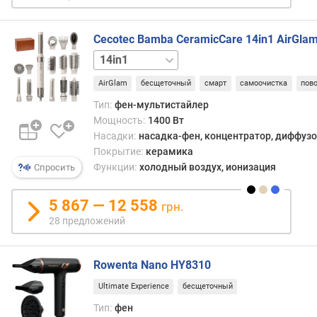
а
д
к
Cecotec Bamba CeramicCare 14in1 AirGla
а
2in1
8in1
12in1
Basic
К
о
AirGlam
бесщеточный
смарт
самоочистка
пов
а
н
Тип:
фен-мультистайлер
д
Мощность:
1400 Вт
а
Насадки:
насадка-фен, концентратор, диффузо
Покрытие:
керамика
н
Функции:
холодный воздух, ионизация
Спросить
а
с
5 867 — 12 558
грн.
а
28 предложений
д
к
а
Rowenta Nano HY8310
д
л
Ultimate Experience
бесщеточный
я
Тип:
фен
р