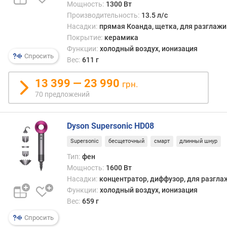
Мощность:
1300 Вт
Производительность:
13.5 л/с
в
Насадки:
прямая Коанда, щетка, для разглаж
о
Покрытие:
керамика
з
Функции:
холодный воздух, ионизация
д
Спросить
Вес:
611 г
у
ш
13 399 — 23 990
н
грн.
ы
70 предложений
й
п
Dyson Supersonic HD08
о
т
Supersonic
бесщеточный
смарт
длинный шнур
о
Тип:
фен
к
Мощность:
1600 Вт
(
л
Насадки:
концентратор, диффузор, для разгл
/
Функции:
холодный воздух, ионизация
с
Вес:
659 г
)
Спросить