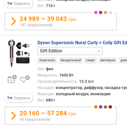
о
Special
Спросить
г
Вес:
716 г
Edition
и
м
24 989 — 39 043
грн.
187 предложений
о
т
д
Dyson Supersonic Nural Curly + Coily Gift E
о
Curly
р
+
о
Supersonic
бесщеточный
смарт
автопауза
дли
Coily
Straight
г
+
Тип:
фен
и
Wavy
Straight
Мощность:
1600 Вт
х
+
Производительность:
13.3 л/с
к
Wavy
Насадки:
концентратор, диффузор, насадка-гр
д
Gift
Функции:
холодный воздух, ионизация
е
Edition
Спросить
Вес:
680 г
ш
е
20 160 — 57 284
в
грн.
ы
96 предложений
м