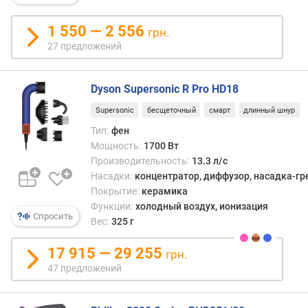
д
л
1 550 — 2 556
грн.
о
27 предложений
ж
е
н
Dyson Supersonic R Pro HD18
и
Supersonic
бесщеточный
смарт
длинный шнур
й
Тип:
фен
Мощность:
1700 Вт
м
Производительность:
13.3 л/с
о
Насадки:
концентратор, диффузор, насадка-гр
щ
Покрытие:
керамика
н
Функции:
холодный воздух, ионизация
о
Спросить
Вес:
325 г
с
т
17 915 — 29 255
грн.
ь
47 предложений
(
В
т