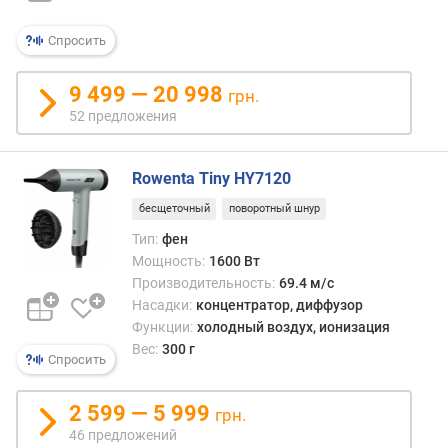
с
т
Спросить
и
н
9 499 — 20 998
грн.
ы
52 предложения
(
м
м
Rowenta Tiny HY7120
)
бесщеточный
поворотный шнур
в
Тип:
фен
р
Мощность:
1600 Вт
е
Производительность:
69.4 м/с
м
Насадки:
концентратор, диффузор
я
Функции:
холодный воздух, ионизация
н
а
Вес:
300 г
Спросить
г
р
2 599 — 5 999
е
грн.
в
46 предложений