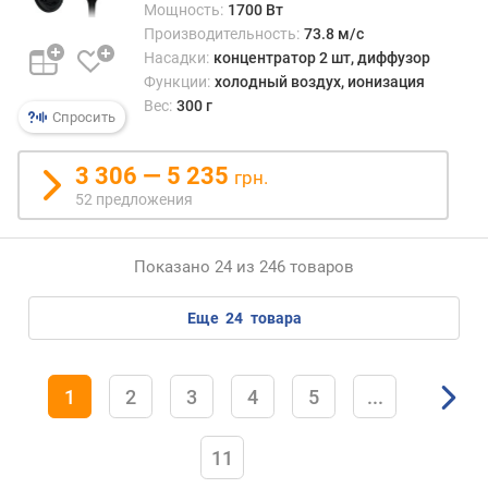
Мощность:
1700 Вт
а
Производительность:
73.8 м/с
з
Насадки:
концентратор 2 шт, диффузор
г
Функции:
холодный воздух, ионизация
л
Вес:
300 г
а
Спросить
ж
и
3 306 — 5 235
в
грн.
а
52 предложения
н
и
Показано 24 из 246 товаров
я
г
еще
24
товара
о
ф
р
1
2
3
4
5
...
е
д
11
л