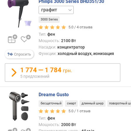
Philips 3000 Series BHD351/30
)
белый
серый
в
3000 Series
черный
е
с
5.0 /
4
отзыва
(
Тип:
фен
г
Мощность:
2100 Вт
)
Насадки:
концентратор
Функции:
холодный воздух, ионизация
Спросить
м
о
1 774 — 1 784
д
грн.
е
5 предложений
л
ь
н
Dreame Gusto
ы
бесщеточный
смарт
длинный шнур
поворотный ш
й
5.0 /
1
отзыв
г
Тип:
фен
о
Мощность:
2000 Вт
д
Производительность:
60 м/с