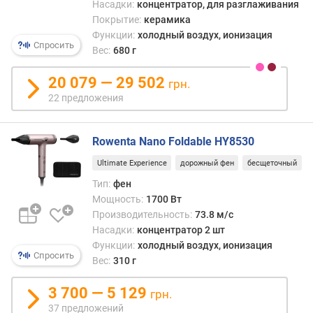
Насадки:
концентратор, для разглаживания
д
Покрытие:
керамика
к
а
Функции:
холодный воздух, ионизация
Спросить
К
Вес:
680 г
о
а
20 079 — 29 502
грн.
н
22 предложения
д
а
Rowenta Nano Foldable HY8530
к
Ultimate Experience
дорожный фен
бесщеточный
о
н
Тип:
фен
у
Мощность:
1700 Вт
с
Производительность:
73.8 м/с
н
Насадки:
концентратор 2 шт
а
Функции:
холодный воздух, ионизация
я
Спросить
Вес:
310 г
н
а
3 700 — 5 129
грн.
с
37 предложений