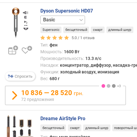
п
Dyson Supersonic HD07
о
Curly
о
+
т
Supersonic
бесщеточный
смарт
длинный шнур
Coily
Gift
з
Edition
Origin
Straight
5.0 /
1
отзыв
ы
+
Тип:
фен
в
Wavy
Мощность:
1600 Вт
а
Производительность:
13.3 л/с
м
Насадки:
концентратор, диффузор, насадка-гр
Функции:
холодный воздух, ионизация
п
Спросить
Вес:
680 г
о
д
10 836 — 28 520
грн.
а
т
72 предложения
е
д
Dreame AirStyle Pro
о
б
бесщеточный
смарт
длинный шнур
поворотный ш
а
Тип:
фен-мультистайлер