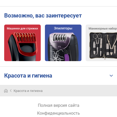
и
н
а
Возможно, вас заинтересует
к
а
б
е
л
я
(
м
)
Красота и гигиена
Красота и гигиена
Полная версия сайта
Конфиденциальность