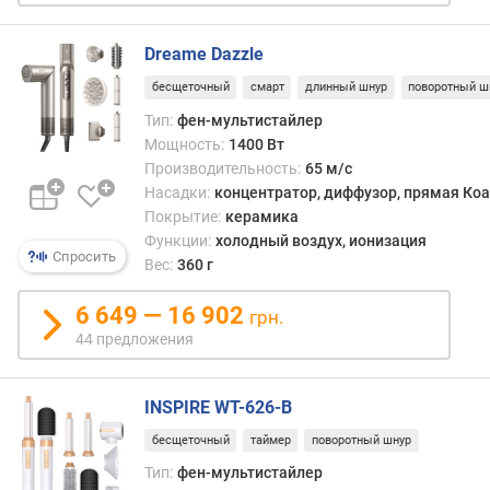
а
(
с
Dreame Dazzle
)
бесщеточный
смарт
длинный шнур
поворотный ш
к
Тип:
фен-мультистайлер
о
Мощность:
1400 Вт
н
Производительность:
65 м/с
ц
Насадки:
концентратор, диффузор, прямая Коа
е
Покрытие:
керамика
н
Функции:
холодный воздух, ионизация
Спросить
т
Вес:
360 г
р
а
6 649 — 16 902
грн.
т
44 предложения
о
р
INSPIRE WT-626-B
д
и
бесщеточный
таймер
поворотный шнур
ф
Тип:
фен-мультистайлер
ф