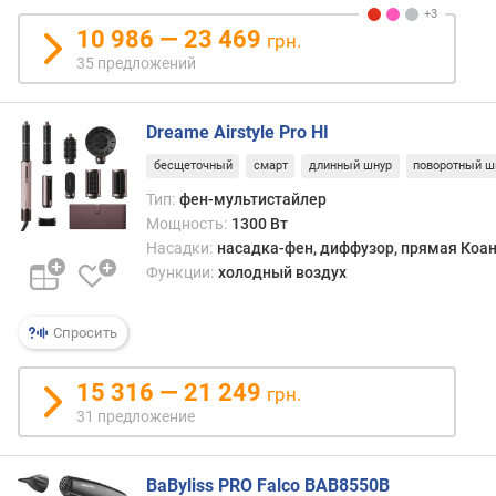
у
р
10 986 — 23 469
грн.
о
35 предложений
в
е
н
Dreame Airstyle Pro HI
ь
бесщеточный
смарт
длинный шнур
поворотный ш
ш
у
Тип:
фен-мультистайлер
м
Мощность:
1300 Вт
а
Насадки:
насадка-фен, диффузор, прямая Коан
(
Функции:
холодный воздух
д
Б
Спросить
)
ш
15 316 — 21 249
грн.
и
31 предложение
р
и
н
BaByliss PRO Falco BAB8550B