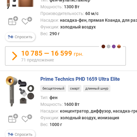
в
Мощность:
1300 Вт
л
Производительность:
60 м/с
е
Насадки:
насадка-фен, прямая Коанда, для р
н
и
Функции:
холодный воздух
я
Вес:
290 г
Спросить
п
о
10 785 — 16 599
грн.
к
71 предложение
о
л
и
Prime Technics PHD 1659 Ultra Elite
ч
бесщеточный
смарт
длинный шнур
е
с
Тип:
фен
т
Мощность:
1600 Вт
в
Насадки:
концентратор, диффузор, насадка-гр
у
Функции:
холодный воздух, ионизация
п
Вес:
1000 г
р
Спросить
е