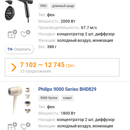
а
п
PRO
длинный шнур
л
Тип:
фен
а
Мощность:
2000 Вт
с
Производительность:
67.7 м/с
т
Насадки:
концентратор 2 шт, диффузор
и
Функции:
холодный воздух, ионизация
н
Вес:
388 г
ы
Спросить
(
м
7 102 — 12 745
грн.
м
23 предложения
)
д
Philips 9000 Series BHD829
л
и
9000 Series
смарт
н
Тип:
фен
а
Мощность:
1800 Вт
п
Насадки:
концентратор 2 шт, диффузор
л
Функции:
холодный воздух, ионизация
а