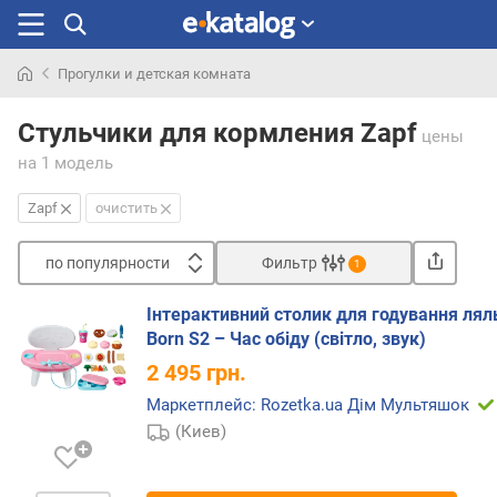
Прогулки и детская комната
Искали
раньше
Стульчики для кормления Zapf
цены
на 1 модель
Zapf
очистить
по популярности
Фильтр
1
Сортировать
Інтерактивний столик для годування лял
п
Born S2 – Час обіду (світло, звук)
о
2 495
грн.
п
о
Маркетплейс: Rozetka.ua Дім Мультяшок
п
(Киев)
у
л
я