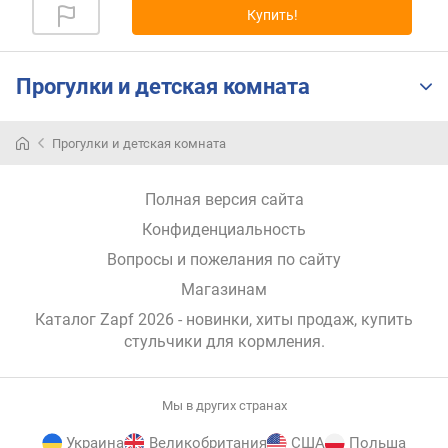
Купить!
р
н
о
с
Прогулки и детская комната
т
и
Прогулки и детская комната
о
т
Полная версия сайта
д
е
Конфиденциальность
ш
Вопросы и пожелания по сайту
е
в
Магазинам
ы
Каталог Zapf 2026
- новинки, хиты продаж,
купить
х
стульчики для кормления
.
к
д
о
Мы в других странах
р
о
Украина
Великобритания
США
Польша